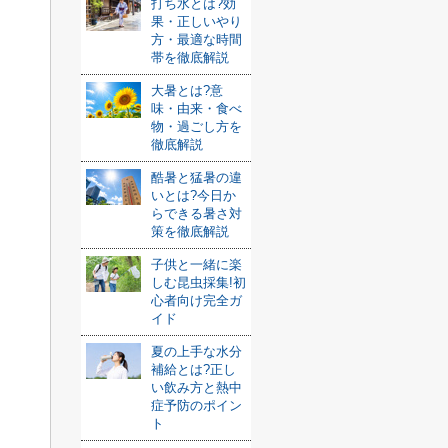
打ち水とは?効
果・正しいやり
方・最適な時間
帯を徹底解説
大暑とは?意
味・由来・食べ
物・過ごし方を
徹底解説
酷暑と猛暑の違
いとは?今日か
らできる暑さ対
策を徹底解説
子供と一緒に楽
しむ昆虫採集!初
心者向け完全ガ
イド
夏の上手な水分
補給とは?正し
い飲み方と熱中
症予防のポイン
ト