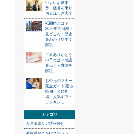
いよいよ夏本
番！猛暑を乗り
切る涼しさ大全
祇園祭とは？
2026年の日程・
見どころ・歴史
をわかりやすく
解説
世界ありがとう
の日とは？感謝
を伝える方法を
解説
お中元のマナー
完全ガイド|贈る
時期・金額相
場・人気ギフト
ランキン...
カテゴリ
大津市エリア情報(44)
滋賀県おでかけスポット