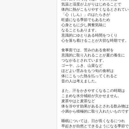
気温と湿度が上がりはじめることで
体内に熱がこもりやすくなるとされてい
「心（しん）」のはたらきが
旺盛になる季節でもあるため
心身ともに少し興奮気味に
なることもあります。
意識的にゆとりある時間をつくり
心を落ち着けることが大切な時期です。

食事面では、苦みのある食材を
意識的に取り入れることが夏の養生に
つながるとされています。
ゴーヤ、ふき、山菜など
ほどよい苦みをもつ旬の食材は
体にこもった熱を払ってくれると
昔の人は考えました。
また、汗をかきやすくなるこの時期は
こまめな水分補給が欠かせません。
麦茶やはと麦茶など
体を冷やす効果があるとされる飲み物は
小満から積極的に取り入れたいものです。
睡眠については、日が長くなるにつれ
早起きが自然とできるようになる季節で