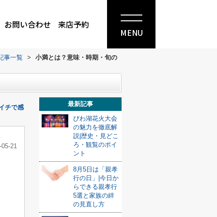
お問い合わせ
来店予約
MENU
記事一覧
>
小満とは？意味・時期・旬の
最新記事
イチで感
びわ湖花火大会
の魅力を徹底解
説|歴史・見どこ
ろ・観覧のポイ
-05-21
ント
8月5日は「親孝
行の日」|今日か
らできる親孝行
5選と家族の絆
の見直し方