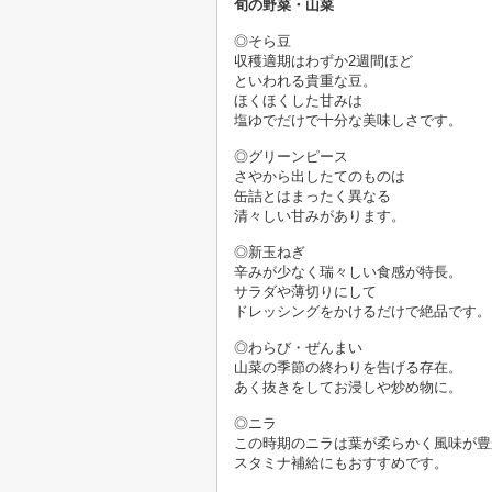
旬の野菜・山菜
◎そら豆　
収穫適期はわずか2週間ほど
といわれる貴重な豆。
ほくほくした甘みは
◎グリーンピース　
さやから出したてのものは
缶詰とはまったく異なる
◎新玉ねぎ　
辛みが少なく瑞々しい食感が特長。
サラダや薄切りにして
◎わらび・ぜんまい　
山菜の季節の終わりを告げる存在。
◎ニラ　
この時期のニラは葉が柔らかく風味が豊