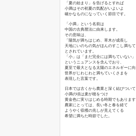
「夏の始まり」を告げるとすれば
小満はその初夏の気配がいよいよ
確かなものになっていく節目です。

「小満」という名前は
中国の古典暦法に由来します。
その意味は、
「陽気が満ちはじめ、草木が成長し
天地にいのちの気がほんのすこし満ちて
とされています。
「小」は「まだ完全には満ちていない」
というニュアンスを含んでおり、
夏至で最大となる太陽のエネルギーに向
世界がじわじわと満ちていくさまを
表現した言葉です。

日本では古くから農業と深く結びついて
小満の頃は麦が穂をつけ
黄金色に実りはじめる時期でもあります
農家にとっては、長い冬と春を経て
ようやく収穫の兆しが見えてくる
希望に満ちた時節でした。
