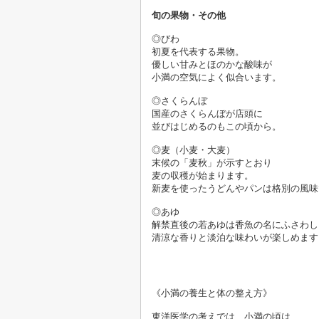
旬の果物・その他
◎びわ　
初夏を代表する果物。
優しい甘みとほのかな酸味が
◎さくらんぼ　
国産のさくらんぼが店頭に
◎麦（小麦・大麦）　
末候の「麦秋」が示すとおり
麦の収穫が始まります。
◎あゆ　
解禁直後の若あゆは香魚の名にふさわし
《小満の養生と体の整え方》

東洋医学の考えでは、小満の頃は