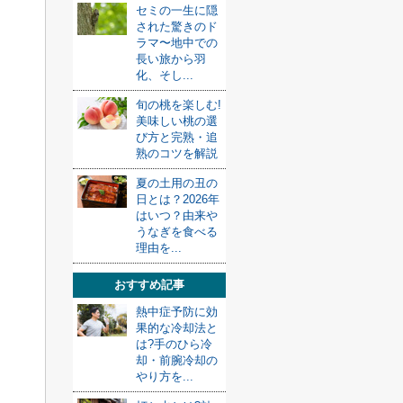
セミの一生に隠
された驚きのド
ラマ〜地中での
長い旅から羽
化、そし...
旬の桃を楽しむ!
美味しい桃の選
び方と完熟・追
熟のコツを解説
夏の土用の丑の
日とは？2026年
はいつ？由来や
うなぎを食べる
理由を...
おすすめ記事
熱中症予防に効
果的な冷却法と
は?手のひら冷
却・前腕冷却の
やり方を...