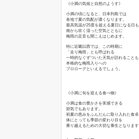
《小満の気候と自然のようす》

小満の頃になると、日本列島では
各地で夏の気配が濃くなります。
最高気温が25度を超える夏日になる日
南から吹く湿った空気とともに
梅雨の足音も聞こえはじめます。
特に近畿以西では、この時期に
「走り梅雨」とも呼ばれる
一時的なぐずついた天気が訪れることも
本格的な梅雨入りへの
プロローグといえるでしょう。

《小満に旬を迎える食べ物》

小満は食の豊かさを実感できる
節気でもあります。
初夏の恵みをふんだんに取り入れた食卓
体にとっても季節の変わり目を
乗り越えるための大切な養生となります。