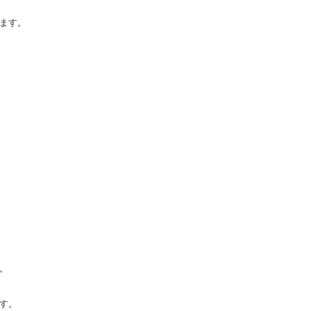
ます。


す。