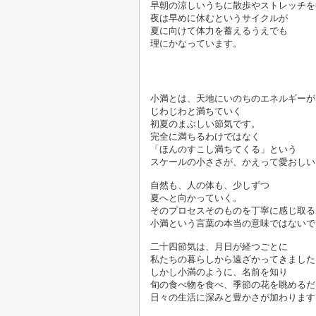
早朝の涼しいうちに散歩やストレッチを
夜は早めに休むというサイクルが
夏に向けて体力を蓄えるうえでも
理にかなっています。

小満とは、天地にいのちのエネルギーが
じわじわと満ちていく
初夏のまぶしい節気です。
完全に満ちるわけではなく
「ほんのすこし満ちてくる」という
スケールの小ささが、かえって愛おしい
自然も、人の体も、少しずつ
夏へと向かっていく。
そのプロセスそのものを丁寧に感じ取る
小満という言葉の本当の意味ではないで
二十四節気は、月日が経つごとに
私たちの暮らしから遠ざかってきました
しかし小満のように、名前を知り
旬の食べ物を食べ、季節の花を眺めるだ
日々の生活に深みと豊かさが加わります