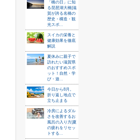
「橋の日」に知
る琵琶湖大橋|滋
賀が誇る名橋の
歴史・構造・観
光スポ...
スイカの栄養と
健康効果を徹底
解説
夏休みに親子で
訪れたい滋賀県
のおすすめスポ
ット！自然・学
び・遊...
今日から8月。
折り返し地点で
立ち止まる
冷房によるダル
さを改善するお
風呂の入り方|夏
の疲れをリセッ
トする...