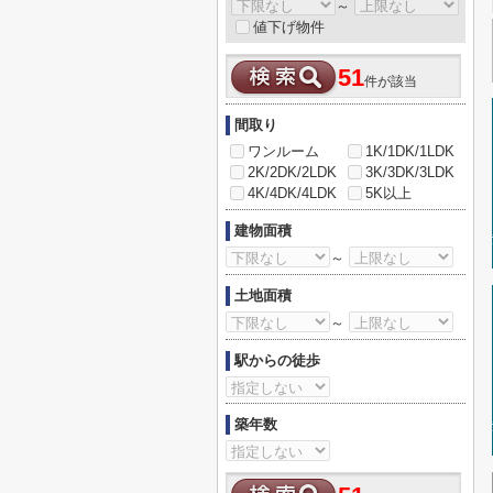
～
値下げ物件
51
件が該当
間取り
ワンルーム
1K/1DK/1LDK
2K/2DK/2LDK
3K/3DK/3LDK
4K/4DK/4LDK
5K以上
建物面積
～
土地面積
～
駅からの徒歩
築年数