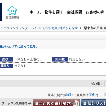
ホーム
物件を探す
会社概要
お客様の声
わこハウジングセンターへ！
>
(戸建(売買))地域から探す
>
栗東市の戸建(売
細かいエリアに絞って見る。
面積
下限なし～上限なし
築年数
指定しない
間取り
指定なし
並び順：
51
19
1-
該当公開件数
戸 (会員物件
戸)