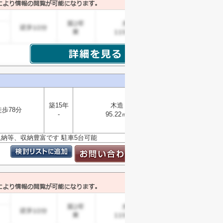
築15年
木造
徒歩78分
選択
-
95.22㎡
▼
関収納等、収納豊富です 駐車5台可能