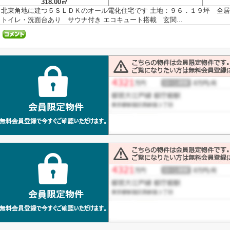
318.00㎡
北東角地に建つ５ＳＬＤＫのオール電化住宅です 土地：９６．１９坪 全居
トイレ・洗面台あり サウナ付き エコキュート搭載 玄関...