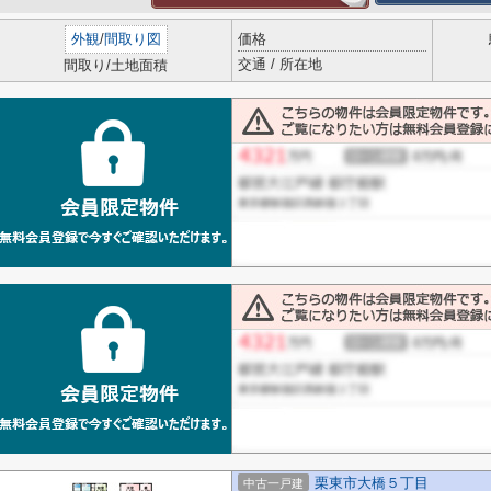
外観
/
間取り図
価格
交通 / 所在地
間取り/土地面積
栗東市大橋５丁目
中古一戸建