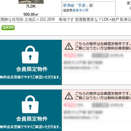
東
草津線
「
手原
」駅
7LDK
滋賀県
栗東市
小野
500.00㎡
閑静な住宅街 土地広々151.25坪 角地です 部屋数豊富な７LDK+納戸 駐