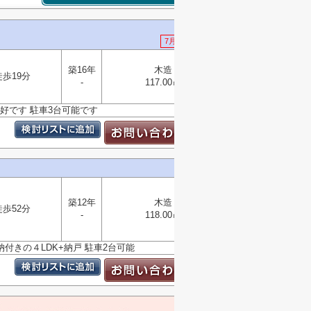
7月31日 値下げ
築16年
木造
選択
徒歩19分
▼
-
117.00㎡
良好です 駐車3台可能です
築12年
木造
徒歩52分
選択
-
118.00㎡
▼
付きの４LDK+納戸 駐車2台可能