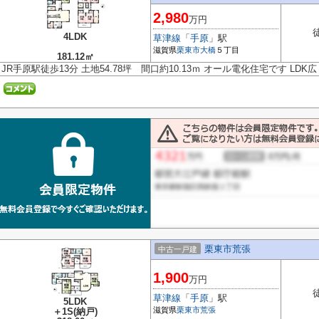
2,980
万円
4LDK
草津線
「
手原
」駅
滋賀県
栗東市
大橋
５丁目
181.12㎡
JR手原駅徒歩13分 土地54.78坪 間口約10.13ｍ オール電化住宅です LD
栗東市荒張
中古一戸建
1,900
万円
草津線
「
手原
」駅
5LDK
滋賀県
栗東市
荒張
＋1S(納戸)