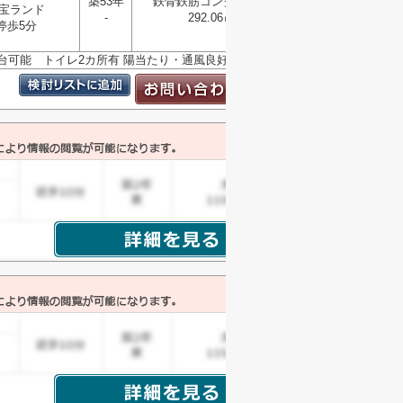
築53年
鉄骨鉄筋コンクリート
宝ランド
選択
-
292.06㎡
▼
停歩5分
車2台可能 トイレ2カ所有 陽当たり・通風良好です