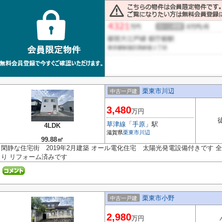
栗東市川辺
中古一戸建
3,480
万円
草津線
「
手原
」駅
4LDK
滋賀県
栗東市
川辺
99.88㎡
閑静な住宅街 2019年2月建築 オール電化住宅 太陽光発電設備付きです 
り リフォーム済みです
栗東市小野
中古一戸建
2,980
万円