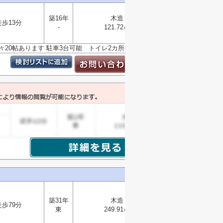
築16年
木造
徒歩13分
選択
-
121.72㎡
▼
K広々20帖あります 駐車3台可能 トイレ2カ所有
築31年
木造
徒歩79分
東
249.91㎡
選択
▼