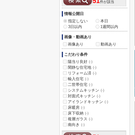
51
件が該当
情報公開日
指定しない
本日
3日以内
1週間以内
画像・動画あり
画像あり
動画あり
こだわり条件
陽当り良好
(-)
閑静な住宅地
(-)
リフォーム済
(-)
輸入住宅
(-)
二世帯住宅
(-)
システムキッチン
(-)
対面式キッチン
(-)
アイランドキッチン
(-)
床暖房
(-)
床下収納
(-)
複層ガラス
(-)
南向き
(-)