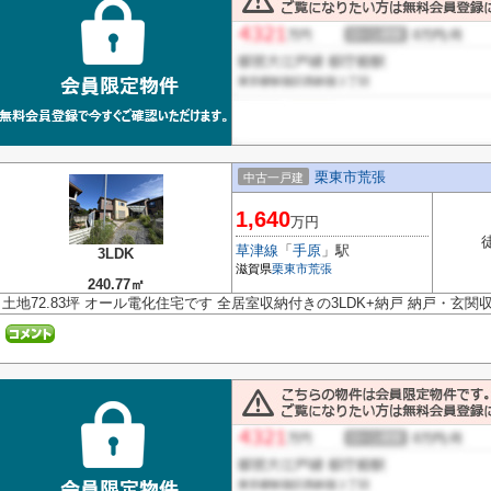
栗東市荒張
中古一戸建
1,640
万円
草津線
「
手原
」駅
3LDK
滋賀県
栗東市
荒張
240.77㎡
土地72.83坪 オール電化住宅です 全居室収納付きの3LDK+納戸 納戸・玄