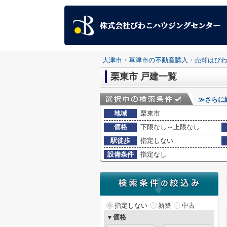
大津市・草津市の不動産購入・売却はび
栗東市 戸建一覧
≫さらに
地域
栗東市
価格
下限なし～上限なし
駅徒歩
指定しない
設備条件
指定なし
指定しない
新築
中古
▼価格