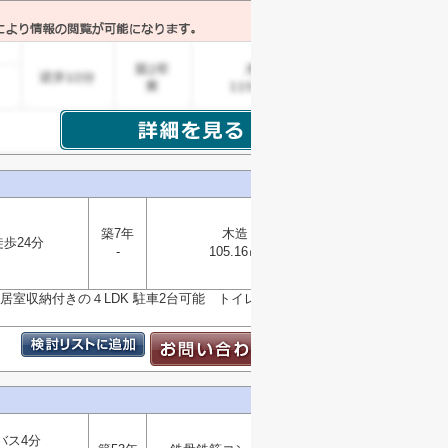
築7年
木造
徒歩24分
-
105.16㎡
選択
▼
全居室収納付きの４LDK 駐車2台可能 トイレ２ヶ所あ
バス4分