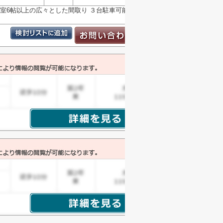
室6帖以上の広々とした間取り ３台駐車可能 各階に