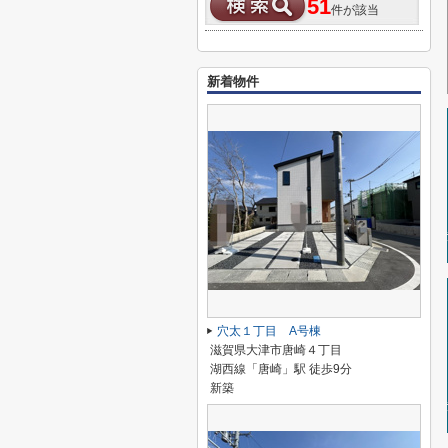
51
件が該当
新着物件
穴太１丁目 A号棟
滋賀県大津市唐崎４丁目
湖西線「唐崎」駅 徒歩9分
新築