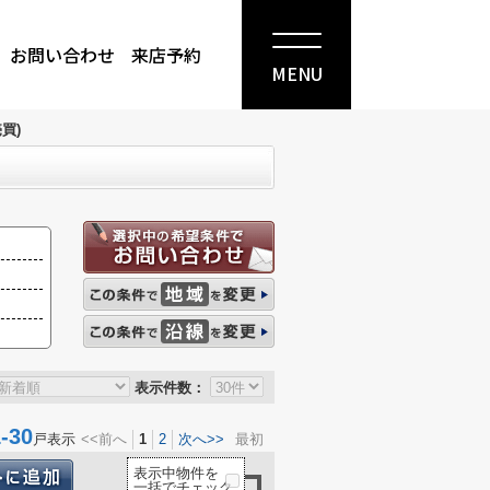
お問い合わせ
来店予約
MENU
買)
表示件数：
30
戸表示
<<前へ
1
2
次へ>>
最初
表示中物件を
一括でチェック