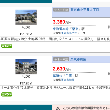
栗東市小平井２丁目
中古一戸建
3,380
万円
4LDK
東海道本線
「
栗東
」駅
滋賀県
栗東市
小平井
２丁目
151.98㎡
JR栗東駅徒歩19分 土地45.97坪 間口約12.3ｍ ４ＬＤＫの間取り 陽当り
栗東市御園
中古一戸建
2,630
万円
草津線
「
手原
」駅
4LDK
滋賀県
栗東市
御園
197.20㎡
オール電化住宅 太陽光・蓄電池あり モジュール設置容量4.11ｋｗ 全居室収納