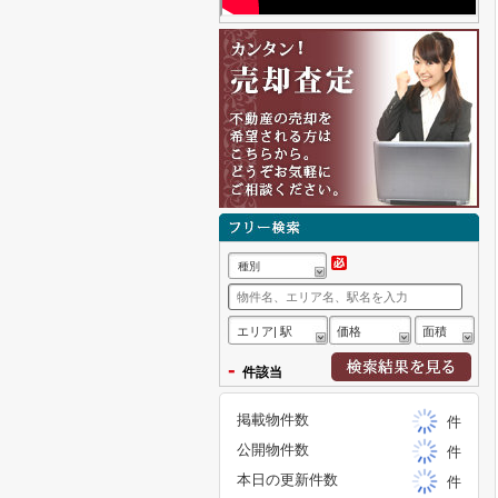
種別
エリア| 駅
価格
面積
-
件該当
掲載物件数
件
公開物件数
件
本日の更新件数
件