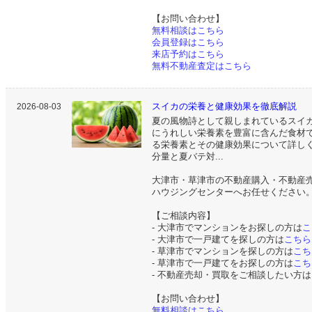
【お問い合わせ】
無料相談はこちら
会員登録はこちら
来店予約はこちら
無料不動産査定はこちら
スイカの栄養と健康効果を徹底解説
2026-08-03
夏の風物詩として親しまれているスイ
にうれしい栄養素を豊富に含んだ食材
る栄養素とその健康効果について詳し
分量と夏バテ対...
大津市・草津市の不動産購入・不動産
ハウジングセンターへお任せください
【ご相談内容】
- 大津市でマンションをお探しの方は
こ
- 大津市で一戸建てを探しの方は
こちら
- 草津市でマンションを探しの方は
こち
- 草津市で一戸建てをお探しの方は
こち
- 不動産売却・買取をご相談したい方は
【お問い合わせ】
無料相談はこちら