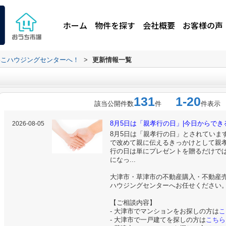
ホーム
物件を探す
会社概要
お客様の声
わこハウジングセンターへ！
>
更新情報一覧
131
1-20
該当公開件数
件
件表示
8月5日は「親孝行の日」|今日からできる
2026-08-05
8月5日は「親孝行の日」とされていま
で改めて親に伝えるきっかけとして親孝
行の日は単にプレゼントを贈るだけで
になっ...
大津市・草津市の不動産購入・不動産
ハウジングセンターへお任せください
【ご相談内容】
- 大津市でマンションをお探しの方は
こ
- 大津市で一戸建てを探しの方は
こちら