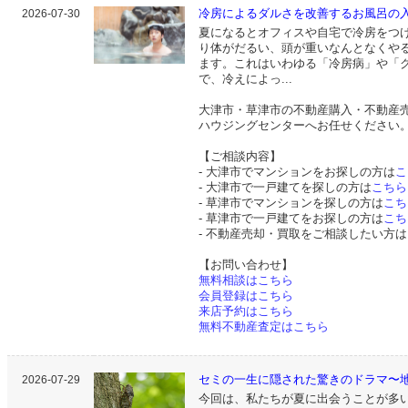
冷房によるダルさを改善するお風呂の入り
2026-07-30
夏になるとオフィスや自宅で冷房をつ
り体がだるい、頭が重いなんとなくや
ます。これはいわゆる「冷房病」や「
で、冷えによっ...
大津市・草津市の不動産購入・不動産
ハウジングセンターへお任せください
【ご相談内容】
- 大津市でマンションをお探しの方は
こ
- 大津市で一戸建てを探しの方は
こちら
- 草津市でマンションを探しの方は
こち
- 草津市で一戸建てをお探しの方は
こち
- 不動産売却・買取をご相談したい方は
【お問い合わせ】
無料相談はこちら
会員登録はこちら
来店予約はこちら
無料不動産査定はこちら
セミの一生に隠された驚きのドラマ〜地
2026-07-29
今回は、私たちが夏に出会うことが多