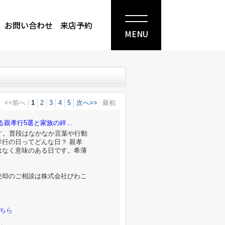
お問い合わせ
来店予約
MENU
<<前へ
1
2
3
4
5
次へ>>
最初
親孝行5選と家族の絆...
す。普段はなかなか言葉や行動
行の日ってどんな日？ 親孝
はなく意味のある日です。希薄
売却のご相談は株式会社びわこ
。
ちら