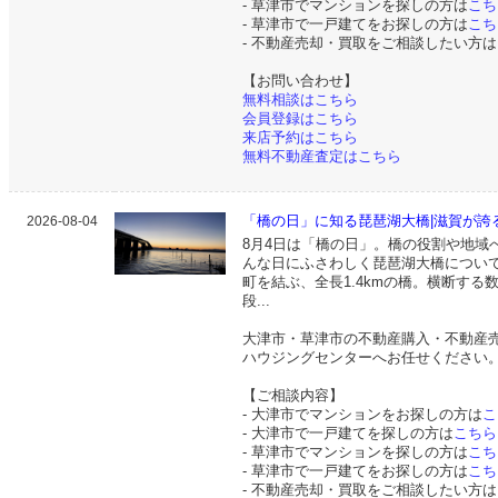
- 草津市でマンションを探しの方は
こち
- 草津市で一戸建てをお探しの方は
こち
- 不動産売却・買取をご相談したい方は
【お問い合わせ】
無料相談はこちら
会員登録はこちら
来店予約はこちら
無料不動産査定はこちら
「橋の日」に知る琵琶湖大橋|滋賀が誇る
2026-08-04
8月4日は「橋の日」。橋の役割や地域
んな日にふさわしく琵琶湖大橋について
町を結ぶ、全長1.4kmの橋。横断す
段...
大津市・草津市の不動産購入・不動産
ハウジングセンターへお任せください
【ご相談内容】
- 大津市でマンションをお探しの方は
こ
- 大津市で一戸建てを探しの方は
こちら
- 草津市でマンションを探しの方は
こち
- 草津市で一戸建てをお探しの方は
こち
- 不動産売却・買取をご相談したい方は