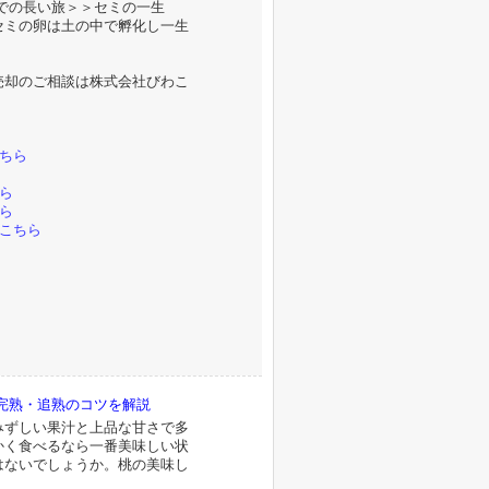
での長い旅＞＞セミの一生
セミの卵は土の中で孵化し一生
売却のご相談は株式会社びわこ
。
ちら
ら
ら
こちら
完熟・追熟のコツを解説
みずしい果汁と上品な甘さで多
かく食べるなら一番美味しい状
はないでしょうか。桃の美味し