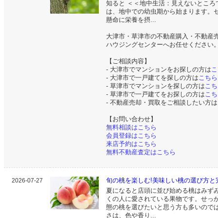
知ると ＜＜地中生活：見えないところ
は、地中での幼虫期から始まります。
懸命に栄養を摂...
大津市・草津市の不動産購入・不動産
ハウジングセンターへお任せください
【ご相談内容】
- 大津市でマンションをお探しの方は
こ
- 大津市で一戸建てを探しの方は
こちら
- 草津市でマンションを探しの方は
こち
- 草津市で一戸建てをお探しの方は
こち
- 不動産売却・買取をご相談したい方は
【お問い合わせ】
無料相談はこちら
会員登録はこちら
来店予約はこちら
無料不動産査定はこちら
旬の桃を楽しむ!美味しい桃の選び方と
2026-07-27
夏になると店頭に並び始める桃はみず
くの人に愛されている果物です。せっ
態の桃を選びたいと思う方も多いので
さは、色や香り...