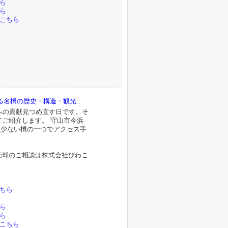
ら
ら
こちら
名橋の歴史・構造・観光...
への貢献見つめ直す日です。そ
ご紹介します。 守山市今浜
る数少ない橋の一つでアクセス手
売却のご相談は株式会社びわこ
。
ちら
ら
ら
こちら