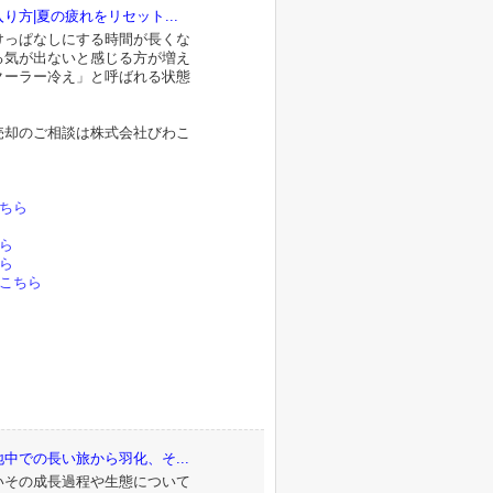
方|夏の疲れをリセット...
けっぱなしにする時間が長くな
る気が出ないと感じる方が増え
クーラー冷え」と呼ばれる状態
売却のご相談は株式会社びわこ
。
ちら
ら
ら
こちら
中での長い旅から羽化、そ...
いその成長過程や生態について