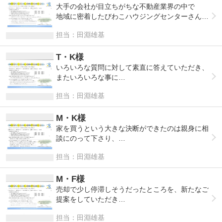
大手の会社が目立ちがちな不動産業界の中で
地域に密着したびわこハウジングセンターさんの
独自のカラーで
担当：田淵雄基
これからも頑張って下さい。
T・K様
いろいろな質問に対して素直に答えていただき、
またいろいろな事に
丁寧に対応していただき、ありがとうございまし
担当：田淵雄基
た。
分かりやすくて、安心して事を進めることができ
ました。
M・K様
家を買うという大きな決断ができたのは親身に相
談にのって下さり、
１つ１つ納得ができたからだと思います。
担当：田淵雄基
知識がなく不安もいっぱいでしたが、これから新
しいスタートが始まります。
ありがとうございました。
M・F様
売却で少し停滞しそうだったところを、新たなご
提案をしていただき
こちらの希望に沿ってスピーディに進めていただ
担当：田淵雄基
きました。