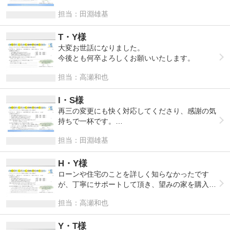
良い取引をさせてもらって、ありがとうございま
担当：田淵雄基
した。
T・Y様
大変お世話になりました。
今後とも何卒よろしくお願いいたします。
担当：高瀬和也
I・S様
再三の変更にも快く対応してくださり、感謝の気
持ちで一杯です。
こうした小さな感謝が積み重なり大きな会社への
担当：田淵雄基
信頼に変わっていくのでしょう。
本当にお世話になりありがとうございました。
H・Y様
ローンや住宅のことを詳しく知らなかったです
が、丁寧にサポートして頂き、望みの家を購入で
きてとてもうれしく思います。時間外でも、私た
担当：高瀬和也
ちの生活に合わせて対応して下さり、申し訳なか
ったですがありがたかったです。最後まで本当に
お世話になり、ありがとうございました。
Y・T様