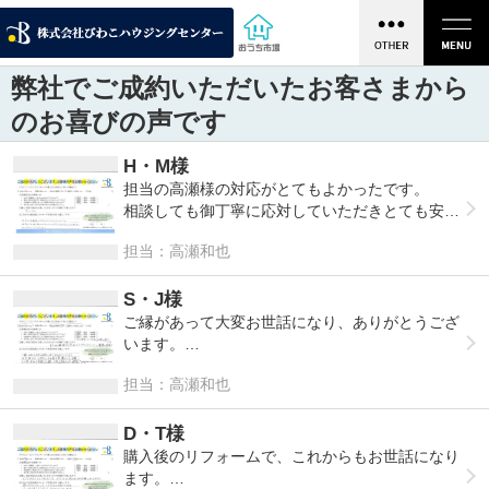
弊社でご成約いただいたお客さまから
のお喜びの声です
H・M様
担当の高瀬様の対応がとてもよかったです。
相談しても御丁寧に応対していただきとても安心
いたしました。
担当：高瀬和也
ありがとうございました。
S・J様
ご縁があって大変お世話になり、ありがとうござ
います。
何年後かにお世話になる時も高瀬さんでお願いし
担当：高瀬和也
たいと思いますので宜敷くお願いします。
お身体大切に頑張って下さい。
D・T様
購入後のリフォームで、これからもお世話になり
ます。