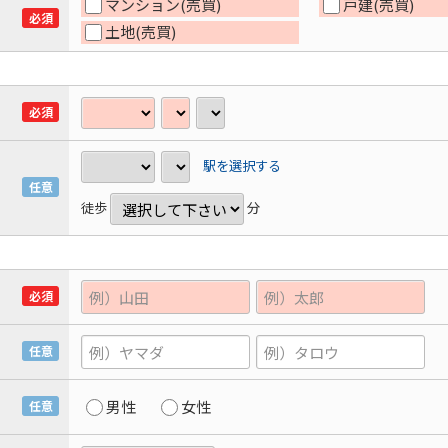
マンション(売買)
戸建(売買)
必須
土地(売買)
必須
駅を選択する
任意
徒歩
分
必須
任意
男性
女性
任意