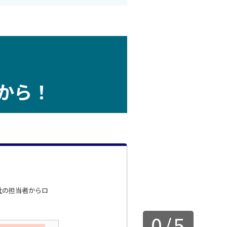
から！
社の担当者からロ
0
/
5