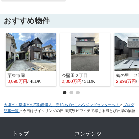
おすすめ物件
栗東市岡
今堅田２丁目
鶴の里 ２
3,095万円
/ 4LDK
2,300万円
/ 3LDK
2,998万円
/
大津市・草津市の不動産購入・売却はびわこハウジングセンターへ！
>
ブログ
記事一覧
>
今日はサイクリングの日 滋賀県ビワイチで感じる風とびわ湖の物語
トップ
コンテンツ