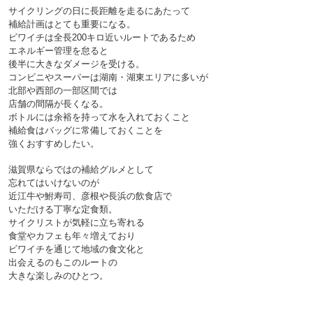
サイクリングの日に長距離を走るにあたって
補給計画はとても重要になる。
ビワイチは全長200キロ近いルートであるため
エネルギー管理を怠ると
後半に大きなダメージを受ける。
コンビニやスーパーは湖南・湖東エリアに多いが
北部や西部の一部区間では
店舗の間隔が長くなる。
ボトルには余裕を持って水を入れておくこと
補給食はバッグに常備しておくことを
強くおすすめしたい。

滋賀県ならではの補給グルメとして
忘れてはいけないのが
近江牛や鮒寿司、彦根や長浜の飲食店で
いただける丁寧な定食類。
サイクリストが気軽に立ち寄れる
食堂やカフェも年々増えており
ビワイチを通じて地域の食文化と
出会えるのもこのルートの
大きな楽しみのひとつ。