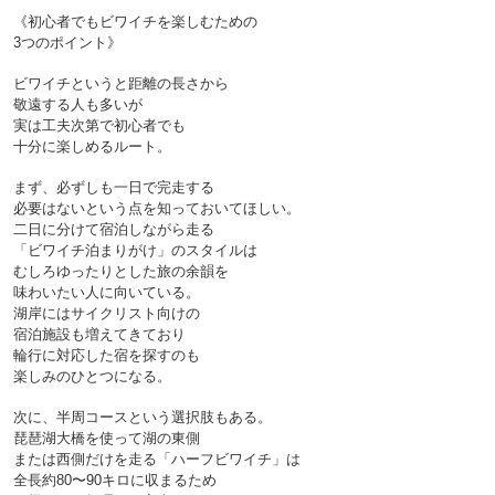
《初心者でもビワイチを楽しむための
3つのポイント》

ビワイチというと距離の長さから
敬遠する人も多いが
実は工夫次第で初心者でも
十分に楽しめるルート。
まず、必ずしも一日で完走する
必要はないという点を知っておいてほしい。
二日に分けて宿泊しながら走る
「ビワイチ泊まりがけ」のスタイルは
むしろゆったりとした旅の余韻を
味わいたい人に向いている。
湖岸にはサイクリスト向けの
宿泊施設も増えてきており
輪行に対応した宿を探すのも
楽しみのひとつになる。

次に、半周コースという選択肢もある。
琵琶湖大橋を使って湖の東側
または西側だけを走る「ハーフビワイチ」は
全長約80〜90キロに収まるため