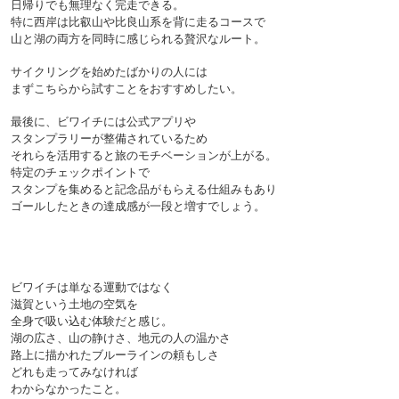
日帰りでも無理なく完走できる。
特に西岸は比叡山や比良山系を背に走るコースで
山と湖の両方を同時に感じられる贅沢なルート。
サイクリングを始めたばかりの人には
まずこちらから試すことをおすすめしたい。

最後に、ビワイチには公式アプリや
スタンプラリーが整備されているため
それらを活用すると旅のモチベーションが上がる。
特定のチェックポイントで
スタンプを集めると記念品がもらえる仕組みもあり
ゴールしたときの達成感が一段と増すでしょう。
ビワイチは単なる運動ではなく
滋賀という土地の空気を
全身で吸い込む体験だと感じ。
湖の広さ、山の静けさ、地元の人の温かさ
路上に描かれたブルーラインの頼もしさ
どれも走ってみなければ
わからなかったこと。