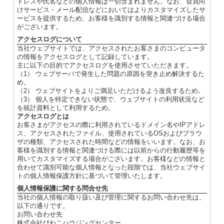
ドレスや氏名などの個人情報は一切含まれません。なお、会員向
けサービス・メール配信などにおいてはよりカスタマイズしたサ
ービスを提供するため、お客様を識別する情報と関連づける場合
がございます。
アクセスログについて
当社ウェブサイトでは、アクセスされたお客さまのコンピュータ
の情報をアクセスログとして記録しています。
主に以下の目的でアクセスログを使用させていただきます。
（1） ウェブサーバで発生した問題の原因を突き止め解決するた
め。
（2） ウェブサイトをよりご満足いただけるよう改良するため。
（3） 個人を特定できない状態で、ウェブサイトの利用状況など
を統計資料として利用するため。
アクセスログとは
お客さまがアクセスの際に利用されているドメイン名やIPアドレ
ス、アクセスされたファイル、使用されているOSおよびブラウ
ザの種類、アクセスされた時間などの情報をいいます。なお、お
客様を識別する情報と関連づける際には以前からの行動履歴等を
用いてカスタマイズする場合がございます。お客様などの情報と
合わせて識別可能な個人情報となった段階では、当社ウェブサイ
トの個人情報保護方針に基づいて管理いたします。
個人情報保護に関する問合せ先
当社の個人情報の取り扱い及び管理に関するお問い合わせ先は、
以下の通りです。
お問い合わせ先
株式会社びわこハウジングセンター