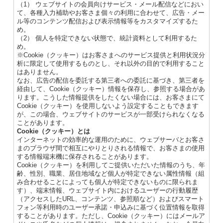
（1） ウェブサイトの会員向けサービス・メール配信などにおい
て、各種入力補助やお客さま個々の利用に合わせて、広告・メー
ル等のコンテンツ配信および表示情報等をカスタマイズするた
め。
（2） 個人を特定できない状態で、統計資料として利用するた
め。
※Cookie（クッキー）はお客さまへのサービス提供と利用状況分
析に限定して使用するものとし、それ以外の目的で利用すること
はありません。
なお、広告の配信を委託する第三者への委託に基づき、第三者を
経由して、Cookie（クッキー）情報を保存し、参照する場合があ
ります。こうした情報提供をしたくない場合には、お客さまにて
Cookie（クッキー）を使用しないよう設定することもできます
が、この場合、ウェブサイトのサービスが一部受けられなくなる
ことがあります。
Cookie（クッキー）とは
インターネットの効率的な運用のために、ウェブサーバとお客さ
まのブラウザ間で相互にやりとりされる情報で、お客さまの使用
する情報端末機に保存されることがあります。
Cookie（クッキー）を利用してご提供いただいた情報のうち、年
齢、性別、職業、居住地域など個人が特定できない属性情報（組
み合わせることによっても個人が特定できないものに限られま
す）、端末情報、ウェブサイト内におけるユーザーの行動履歴
（アクセスしたURL、コンテンツ、参照順など）およびスマート
フォン等利用時のユーザー承諾・申込みに基づく位置情報を取得
することがあります。ただし、Cookie（クッキー）にはメールア