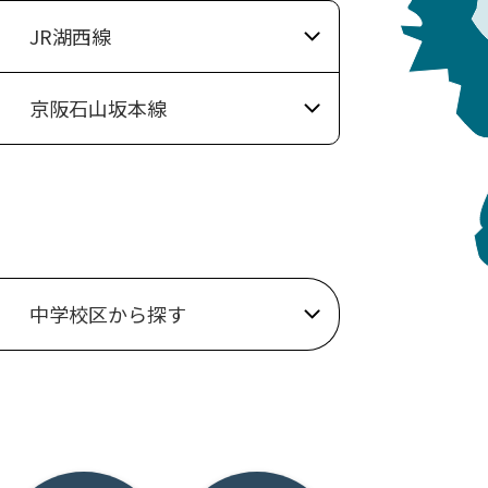
徹底解説
JR湖西線
ているスイカですが実は水分だけでなく体にうれしい栄養素を豊富に含
れる栄養素とその健康効果について詳しくご紹介します。【スイカの水
京阪石山坂本線
マンション
入・不動産売却のご相談は株式会社びわこハウジングセンターへお任せ
探しの方は
こちら
戸建て
マンション
の方は
こちら
しの方は
こちら
しの方は
こちら
土地
戸建て
談したい方は
こちら
中学校区から探す
土地
あ行
青山中学校
粟津中学校