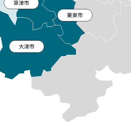
草津市
んだ食材で
栗東市
分量と夏バテ
ください。
大津市