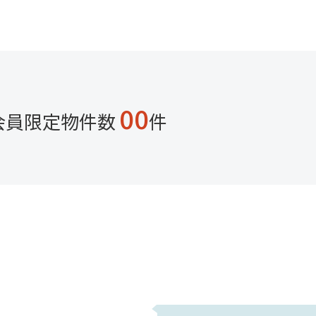
00
会員限定物件数
件
として親孝
...
ください。