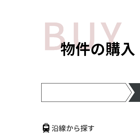
無料相談はこちら
会員登録はこちら
来店予約はこちら
無料不動産査定はこちら
2026-08-04
「橋の日」に知る琵琶湖大橋
8月4日は「橋の日」。橋
ご紹介します。 守山市今浜町
大津市・草津市の不動産購
【ご相談内容】
- 大津市でマンションをお
- 大津市で一戸建てを探し
- 草津市でマンションを探
- 草津市で一戸建てをお探
- 不動産売却・買取をご相
【お問い合わせ】
無料相談はこちら
会員登録はこちら
来店予約はこちら
沿線から探す
無料不動産査定はこちら