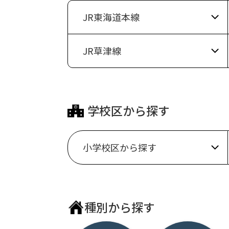
2026-08-03
スイカの栄養と健康効果を
JR東海道本線
夏の風物詩として親しまれ
す。今回は、スイカに含ま
対...
JR草津線
マンション
大津市・草津市の不動産購
【ご相談内容】
- 大津市でマンションをお
戸建て
マンション
- 大津市で一戸建てを探し
- 草津市でマンションを探
学校区から探す
- 草津市で一戸建てをお探
土地
戸建て
- 不動産売却・買取をご相
【お問い合わせ】
無料相談はこちら
小学校区から探す
土地
会員登録はこちら
来店予約はこちら
無料不動産査定はこちら
あ行
青山小学校
種別から探す
石山小学校