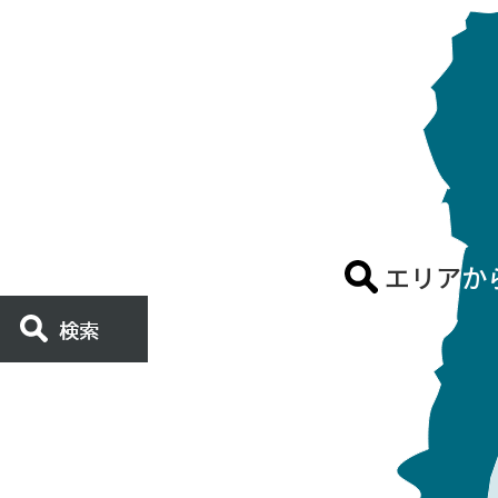
|滋賀が誇る名橋の歴史・構造・観光...
の役割や地域への貢献見つめ直す日です。そんな日にふさわしく琵琶湖大
を結ぶ、全長1.4kmの橋。横断する数少ない橋の一つでアクセス手段..
入・不動産売却のご相談は株式会社びわこハウジングセンターへお任せ
エリア
か
探しの方は
こちら
の方は
こちら
しの方は
こちら
しの方は
こちら
談したい方は
こちら