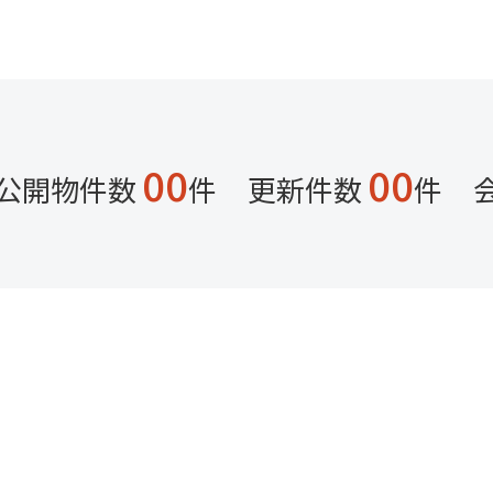
の方は
こちら
しの方は
こちら
しの方は
こちら
談したい方は
こちら
00
00
公開物件数
件
更新件数
件
日からできる親孝行5選と家族の絆...
とされています。普段はなかなか言葉や行動で改めて親に伝えるきっかけ
行の日は単にプレゼントを贈るだけではなく意味のある日です。希薄になっ
入・不動産売却のご相談は株式会社びわこハウジングセンターへお任せ
探しの方は
こちら
の方は
こちら
しの方は
こちら
しの方は
こちら
談したい方は
こちら