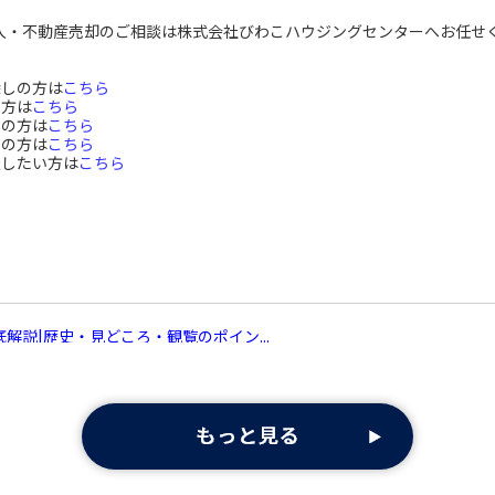
入・不動産売却のご相談は株式会社びわこハウジングセンターへお任せ
探しの方は
こちら
の方は
こちら
しの方は
こちら
しの方は
こちら
談したい方は
こちら
解説|歴史・見どころ・観覧のポイン...
ントとして多くの人に親しまれているびわ湖花火大会。琵琶湖の湖面と
を誇り毎年多くの観光客で賑わいます。今回は、びわ湖花火大会の歴史
入・不動産売却のご相談は株式会社びわこハウジングセンターへお任せ
探しの方は
こちら