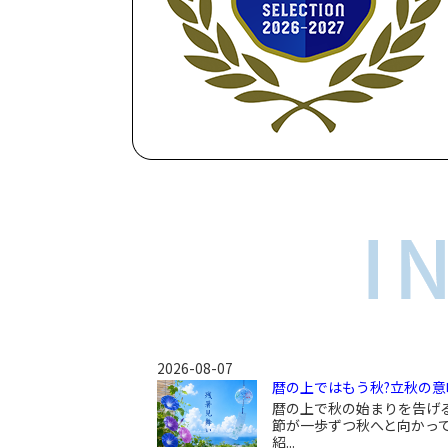
2026-08-07
暦の上ではもう秋?立秋の
暦の上で秋の始まりを告げ
節が一歩ずつ秋へと向かっ
紹...