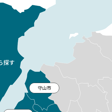
橋について
.
ください。
ら探す
守山市