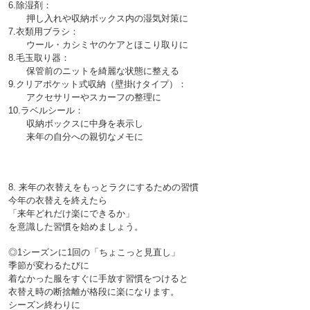
6.除湿剤：
　　押し入れや収納ボックス内の湿気対策に

7.衣類用ブラシ：
　　ウール・カシミヤのケアとほこり取りに

8.毛玉取り器：
　　保管前のニットを綺麗な状態に整える

9.クリアポケット式収納（壁掛けタイプ）：
　　アクセサリーやスカーフの整理に

10.ラベルシール：
　　収納ボックスに中身を表示し
8. 来年の衣替えをもっとラクにするための習慣

今年の衣替えを終えたら
「来年どれだけ楽にできるか」
◎1シーズンに1回の「ちょこっと見直し」

季節が変わるたびに
着なかった服をすぐに手放す習慣をつけると
衣替え時の断捨離が格段に楽になります。
シーズン終わりに