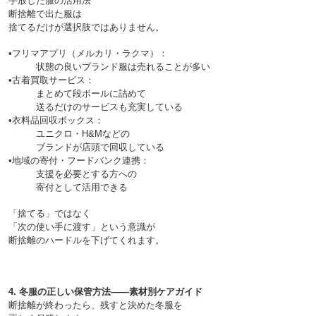
手放した服の活用法

断捨離で出た服は
捨てるだけが選択肢ではありません。

•フリマアプリ（メルカリ・ラクマ）：
　　　状態の良いブランド服は売れることが多い

•古着買取サービス：
　　　まとめて段ボールに詰めて
　　　送るだけのサービスも充実している

•衣料品回収ボックス：
　　　ユニクロ・H&Mなどの
　　　ブランドが店頭で回収している

•地域の寄付・フードバンク連携：
　　　支援を必要とする方への
「捨てる」ではなく
「次の使い手に渡す」という意識が
4. 冬服の正しい保管方法——素材別ケアガイド
断捨離が終わったら、残すと決めた冬服を