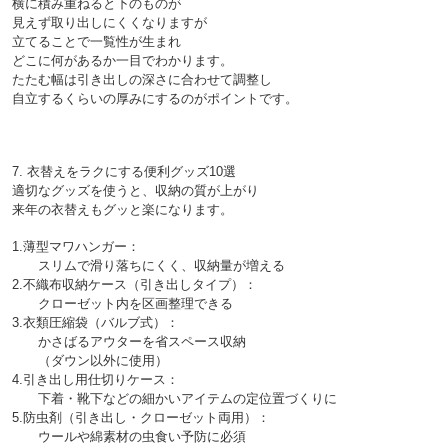
横に積み重ねると下のものが
見えず取り出しにくくなりますが
立てることで一覧性が生まれ
どこに何があるか一目でわかります。

たたむ幅は引き出しの深さに合わせて調整し
7. 衣替えをラクにする便利グッズ10選

適切なグッズを使うと、収納の質が上がり
来年の衣替えもグッと楽になります。

1.薄型マワハンガー：
　　スリムで滑り落ちにくく、収納量が増える

2.不織布収納ケース（引き出しタイプ）：
　　クローゼット内を区画整理できる

3.衣類圧縮袋（バルブ式）：
　　かさばるアウターを省スペース収納
　　（ダウン以外に使用）

4.引き出し用仕切りケース：
　　下着・靴下などの細かいアイテムの定位置づくりに

5.防虫剤（引き出し・クローゼット両用）：
　　ウールや綿素材の虫食い予防に必須
