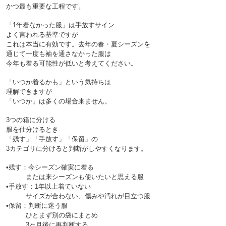
「1年着なかった服」は手放すサイン

よく言われる基準ですが
これは本当に有効です。去年の春・夏シーズンを
通じて一度も袖を通さなかった服は
今年も着る可能性が低いと考えてください。
「いつか着るかも」という気持ちは
理解できますが
3つの箱に分ける

服を仕分けるとき
「残す」「手放す」「保留」の
3カテゴリに分けると判断がしやすくなります。

•残す：今シーズン確実に着る
　　　または来シーズンも使いたいと思える服

•手放す：1年以上着ていない
　　　サイズが合わない、傷みや汚れが目立つ服

•保留：判断に迷う服
　　　ひとまず別の袋にまとめ
　　　3ヶ月後に再判断する
