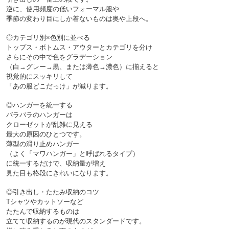
逆に、使用頻度の低いフォーマル服や
◎カテゴリ別×色別に並べる

トップス・ボトムス・アウターとカテゴリを分け
さらにその中で色をグラデーション
（白→グレー→黒、または薄色→濃色）に揃えると
視覚的にスッキリして
◎ハンガーを統一する

バラバラのハンガーは
クローゼットが乱雑に見える
最大の原因のひとつです。
薄型の滑り止めハンガー
（よく「マワハンガー」と呼ばれるタイプ）
に統一するだけで、収納量が増え
◎引き出し・たたみ収納のコツ

Tシャツやカットソーなど
たたんで収納するものは
立てて収納するのが現代のスタンダードです。