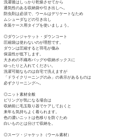
洗濯後はしっかり乾燥させてから
通気性のある収納袋や引き出しへ。
防虫剤は必須で、ウールはデリケートなため
ムシューダなどの引き出し
◎ダウンジャケット・ダウンコート

圧縮袋は使わないのが理想です。
ダウンは圧縮すると羽毛が傷み
保温性が低下します。
大きめの不織布バッグや収納ボックスに
ゆったりと入れてください。
洗濯可能なものは自宅で洗えますが
「ドライクリーニングのみ」の表示があるものは
◎ニット素材全般

ピリングが気になる場合は
収納前に毛玉取り器でケアしておくと
来年も気持ちよく着られます。
色の濃いニットは色移りを防ぐため
◎スーツ・ジャケット（ウール素材）
