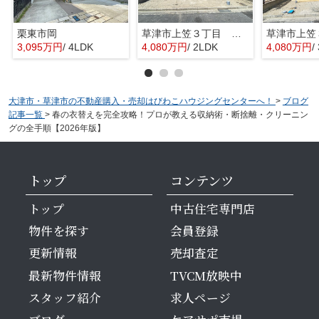
栗東市岡
草津市上笠３丁目 分譲2区画2号棟
3,095万円
/ 4LDK
4,080万円
/ 2LDK
4,080万円
/
大津市・草津市の不動産購入・売却はびわこハウジングセンターへ！
>
ブログ
記事一覧
>
春の衣替えを完全攻略！プロが教える収納術・断捨離・クリーニン
グの全手順【2026年版】
トップ
コンテンツ
トップ
中古住宅専門店
物件を探す
会員登録
更新情報
売却査定
最新物件情報
TVCM放映中
スタッフ紹介
求人ページ