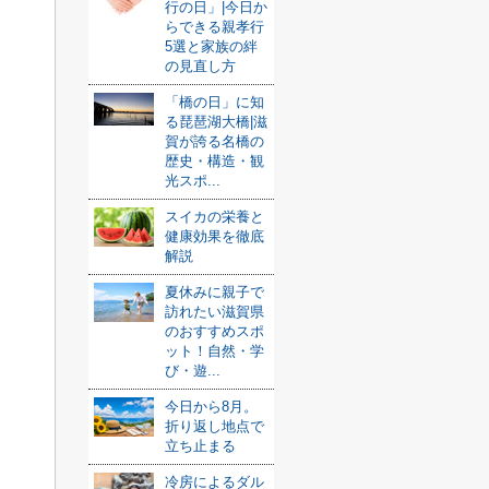
行の日」|今日か
らできる親孝行
5選と家族の絆
の見直し方
「橋の日」に知
る琵琶湖大橋|滋
賀が誇る名橋の
歴史・構造・観
光スポ...
スイカの栄養と
健康効果を徹底
解説
夏休みに親子で
訪れたい滋賀県
のおすすめスポ
ット！自然・学
び・遊...
今日から8月。
折り返し地点で
立ち止まる
冷房によるダル