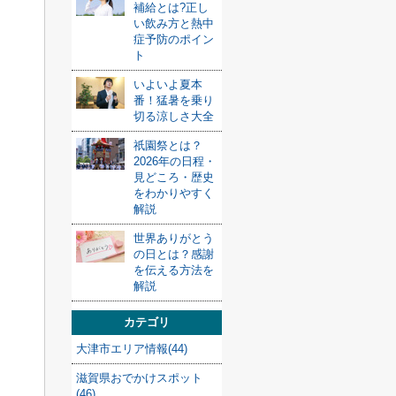
補給とは?正し
い飲み方と熱中
症予防のポイン
ト
いよいよ夏本
番！猛暑を乗り
切る涼しさ大全
祇園祭とは？
2026年の日程・
見どころ・歴史
をわかりやすく
解説
世界ありがとう
の日とは？感謝
を伝える方法を
解説
カテゴリ
大津市エリア情報(44)
滋賀県おでかけスポット
(46)