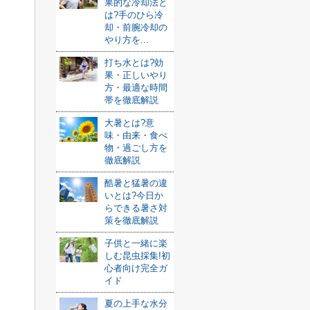
果的な冷却法と
は?手のひら冷
却・前腕冷却の
やり方を...
打ち水とは?効
果・正しいやり
方・最適な時間
帯を徹底解説
大暑とは?意
味・由来・食べ
物・過ごし方を
徹底解説
酷暑と猛暑の違
いとは?今日か
らできる暑さ対
策を徹底解説
子供と一緒に楽
しむ昆虫採集!初
心者向け完全ガ
イド
夏の上手な水分