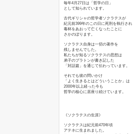
毎年4月27日は「哲学の日」
として知られています。
古代ギリシャの哲学者ソクラテスが
紀元前399年のこの日に死刑を執行され
毒杯をあおって亡くなったことに
さかのぼります。

ソクラテス自身は一切の著作を
残しませんでした。
私たちが知るソクラテスの思想は
弟子のプラトンが書き記した
「対話篇」を通じて伝わっています。
それでも彼の問いかけ
「よく生きるとはどういうことか」は
2000年以上経った今も
哲学の核心に居座り続けています。

《ソクラテスの生涯》

ソクラテスは紀元前470年頃
アテネに生まれました。