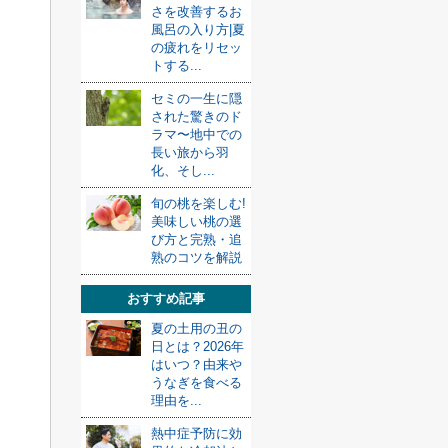
さを改善するお
風呂の入り方|夏
の疲れをリセッ
トする...
セミの一生に隠
された驚きのド
ラマ〜地中での
長い旅から羽
化、そし...
旬の桃を楽しむ!
美味しい桃の選
び方と完熟・追
熟のコツを解説
おすすめ記事
夏の土用の丑の
日とは？2026年
はいつ？由来や
うなぎを食べる
理由を...
熱中症予防に効