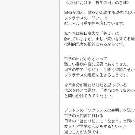
《現代における「哲学の日」の意味》

SNSが溢れ、情報が氾濫する現代にお
ソクラテスの「問い」は
むしろより重要性を増しています。
私たちは毎日膨大な「答え」に
触れていますが、正しい問いを立てる能
批判的思考の根幹にあるからです。

哲学の日だからといって
難しい書物を読む必要はありません。
日常の中で「なぜ？」と問う習慣こそが
ソクラテスの遺産を生きることです。
今日自分が当たり前だと思っている
信念をひとつ選び、「本当にそうなのか
と問いかけてみてください。

プラトンの「ソクラテスの弁明」を読む
哲学の入門書に触れる
日常の「当たり前」に「なぜ？」と問い
友人と哲学的な会話をするといった
過ごし方が人気です。