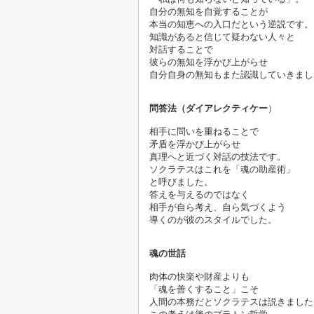
自分の無知を自覚することが
本当の知恵への入口だという逆説です。
知識があると信じて疑わない人々と
対話することで
彼らの無知を浮かび上がらせ
自分自身の無知もまた認識していきまし
問答法（ダイアレクティケー
）

相手に問いを重ねることで
矛盾を浮かび上がらせ
真理へと近づく対話の技法です。
ソクラテスはこれを「魂の助産術」
と呼びました。
答えを与えるのではなく
相手が自ら考え、自ら気づくよう
魂の世話
肉体の快楽や財産よりも
「魂を善くすること」こそ
人間の本務だとソクラテスは説きました