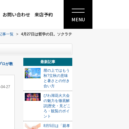
お問い合わせ
来店予約
MENU
記事一覧
>
4月27日は哲学の日。ソクラテ
最新記事
プロが教
暦の上ではもう
秋?立秋の意味
と暑さとの付き
合い方
-04-27
びわ湖花火大会
の魅力を徹底解
説|歴史・見どこ
ろ・観覧のポイ
ント
8月5日は「親孝