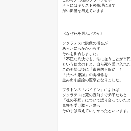
この考えは後のプラトン哲学
さらにはキリスト教倫理にまで
深い影響を与えています。

《なぜ死を選んだのか》

ソクラテスは脱獄の機会が
あったにもかかわらず
それを拒否しました。
「不正な判決でも、法に従うことが市民
という信念のもと、自ら死を受け入れた
この姿勢は後に「市民的不服従」と
「法への忠誠」の両概念を
生み出す議論の源泉となりました。

プラトンの「パイドン」によれば
ソクラテスは死の直前まで弟子たちと
「魂の不死」について語り合っていたと
毒杯を受け取った際も
その手は震えていなかったといいます。
