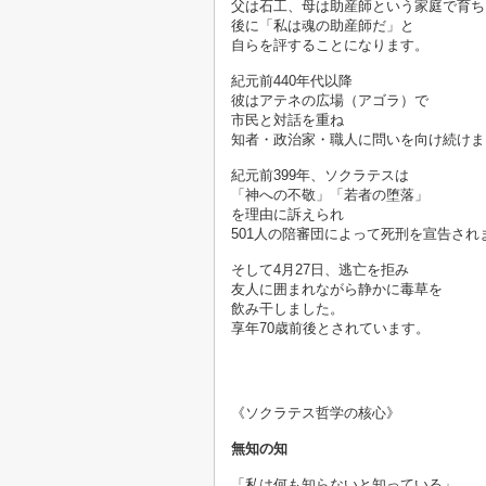
父は石工、母は助産師という家庭で育ち
後に「私は魂の助産師だ」と
自らを評することになります。
紀元前440年代以降
彼はアテネの広場（アゴラ）で
市民と対話を重ね
知者・政治家・職人に問いを向け続けま
紀元前399年、ソクラテスは
「神への不敬」「若者の堕落」
を理由に訴えられ
501人の陪審団によって死刑を宣告され
そして4月27日、逃亡を拒み
友人に囲まれながら静かに毒草を
飲み干しました。
享年70歳前後とされています。

《ソクラテス哲学の核心》

無知の知
「私は何も知らないと知っている」。