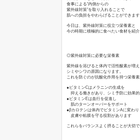
食事による“内側からの
紫外線対策”を取り入れることで
肌への負担をやわらげることができます。
今日は、紫外線対策に役立つ栄養素と
今の時期に積極的に食べたい食材を紹介
◎紫外線対策に必要な栄養素

紫外線を浴びると体内で活性酸素が増え
シミやシワの原因になります。
これを防ぐのが抗酸化作用を持つ栄養素
●ビタミンCはメラニンの生成を
　抑える働きがあり、シミ予防に効果的

●ビタミンEは血行を促進し
　肌のターンオーバーをサポート

●βカロテンは体内でビタミンAに変わり
　皮膚や粘膜を守る役割があります

これらをバランスよく摂ることが大切で