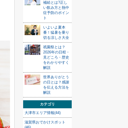
補給とは?正し
い飲み方と熱中
症予防のポイン
ト
いよいよ夏本
番！猛暑を乗り
切る涼しさ大全
祇園祭とは？
2026年の日程・
見どころ・歴史
をわかりやすく
解説
世界ありがとう
の日とは？感謝
を伝える方法を
解説
カテゴリ
大津市エリア情報(44)
滋賀県おでかけスポット
(46)