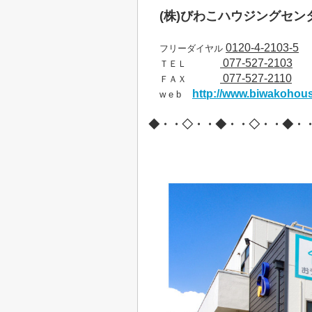
(
株
)
びわこハウジングセン
0120-4-2103-5
フリーダイヤル
077-527-2103
ＴＥＬ
077-527-2110
ＦＡＸ
http://www.biwakohous
w e b
◆・・◇・・◆・・◇・・◆・