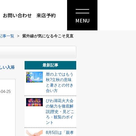
お問い合わせ
来店予約
MENU
記事一覧
>
紫外線が気になる今こそ見直
最新記事
しい入浴
暦の上ではもう
秋?立秋の意味
と暑さとの付き
合い方
-04-25
びわ湖花火大会
の魅力を徹底解
説|歴史・見どこ
ろ・観覧のポイ
ント
8月5日は「親孝