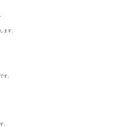


します。

です。

す。
