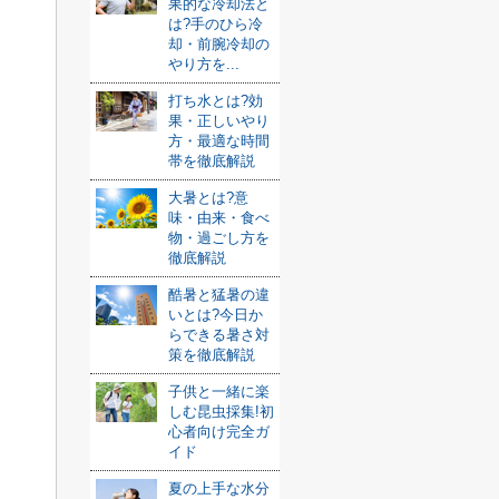
果的な冷却法と
は?手のひら冷
却・前腕冷却の
やり方を...
打ち水とは?効
果・正しいやり
方・最適な時間
帯を徹底解説
大暑とは?意
味・由来・食べ
物・過ごし方を
徹底解説
酷暑と猛暑の違
いとは?今日か
らできる暑さ対
策を徹底解説
子供と一緒に楽
しむ昆虫採集!初
心者向け完全ガ
イド
夏の上手な水分