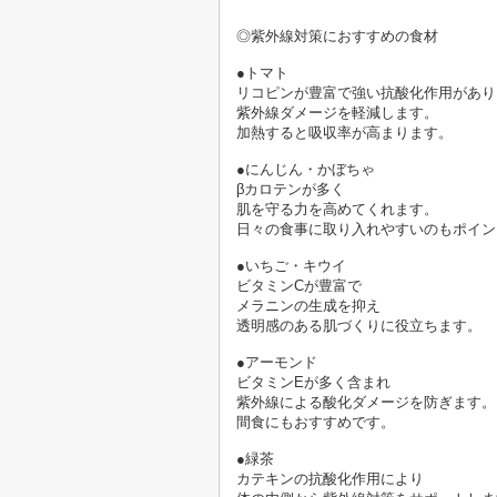
◎紫外線対策におすすめの食材

●トマト

リコピンが豊富で強い抗酸化作用があり
紫外線ダメージを軽減します。
加熱すると吸収率が高まります。

●にんじん・かぼちゃ

βカロテンが多く
肌を守る力を高めてくれます。
日々の食事に取り入れやすいのもポイン
●いちご・キウイ

ビタミンCが豊富で
メラニンの生成を抑え
透明感のある肌づくりに役立ちます。

●アーモンド

ビタミンEが多く含まれ
紫外線による酸化ダメージを防ぎます。
間食にもおすすめです。

●緑茶

カテキンの抗酸化作用により