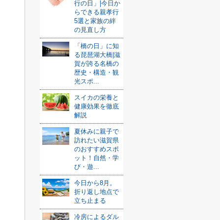
行の日」|今日か
らできる親孝行
5選と家族の絆
の見直し方
「橋の日」に知
る琵琶湖大橋|滋
賀が誇る名橋の
歴史・構造・観
光スポ...
スイカの栄養と
健康効果を徹底
解説
夏休みに親子で
訪れたい滋賀県
のおすすめスポ
ット！自然・学
び・遊...
今日から8月。
折り返し地点で
立ち止まる
冷房によるダル