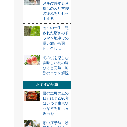
さを改善するお
風呂の入り方|夏
の疲れをリセッ
トする...
セミの一生に隠
された驚きのド
ラマ〜地中での
長い旅から羽
化、そし...
旬の桃を楽しむ!
美味しい桃の選
び方と完熟・追
熟のコツを解説
おすすめ記事
夏の土用の丑の
日とは？2026年
はいつ？由来や
うなぎを食べる
理由を...
熱中症予防に効