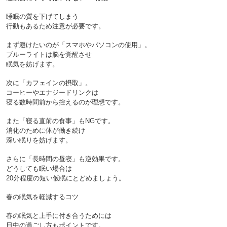
睡眠の質を下げてしまう
行動もあるため注意が必要です。

まず避けたいのが「スマホやパソコンの使用」。
ブルーライトは脳を覚醒させ
眠気を妨げます。

次に「カフェインの摂取」。
コーヒーやエナジードリンクは
寝る数時間前から控えるのが理想です。

また「寝る直前の食事」もNGです。
消化のために体が働き続け
深い眠りを妨げます。

さらに「長時間の昼寝」も逆効果です。
どうしても眠い場合は
20分程度の短い仮眠にとどめましょう。

春の眠気を軽減するコツ

春の眠気と上手に付き合うためには
日中の過ごし方もポイントです。
