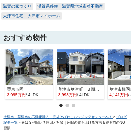
滋賀の家づくり
滋賀県移住 滋賀県地域密着不動産
大津市住宅 大津市マイホーム
おすすめ物件
栗東市岡
草津市草津町 ３期１号地
3,095万円
/ 4LDK
3,998万円
/ 4LDK
4,141万円
/
大津市・草津市の不動産購入・売却はびわこハウジングセンターへ！
>
ブログ
記事一覧
>
春はなぜ眠い？原因と対策｜睡眠の質を上げる方法＆寝る前のNG
習慣