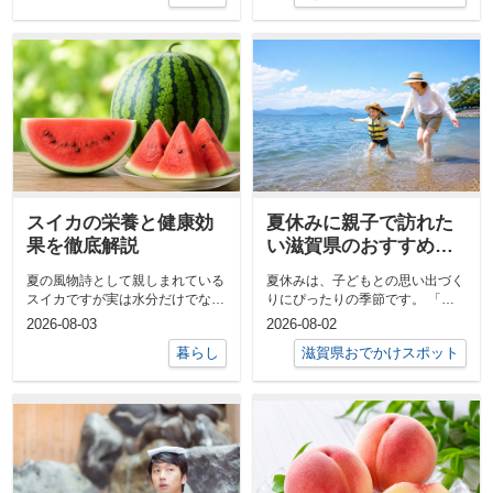
スイカの栄養と健康効
夏休みに親子で訪れた
果を徹底解説
い滋賀県のおすすめス
ポット！自然・学び・
夏の風物詩として親しまれている
夏休みは、子どもとの思い出づく
遊びが満喫できる人気
スイカですが実は水分だけでなく
りにぴったりの季節です。 「せ
スポット7選
体にうれしい栄養素を豊富に含ん
っかくなら近場で楽しみたい」
2026-08-03
2026-08-02
だ食材です...
「自然にも...
暮らし
滋賀県おでかけスポット