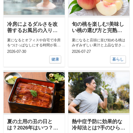
冷房によるダルさを改
旬の桃を楽しむ!美味し
善するお風呂の入り方|
い桃の選び方と完熟・
夏の疲れをリセットす
追熟のコツを解説
夏になるとオフィスや自宅で冷房
夏になると店頭に並び始める桃は
る方法
をつけっぱなしにする時間が長く
みずみずしい果汁と上品な甘さで
なり体がだるい、頭が重いなんと
多くの人に愛されている果物で
2026-07-30
2026-07-27
なくやる気...
す。せっかく...
健康
暮らし
夏の土用の丑の日と
熱中症予防に効果的な
は？2026年はいつ？由
冷却法とは?手のひら冷