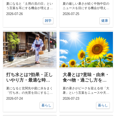
来やうなぎを食べる理
却・前腕冷却のやり方
夏になると「土用の丑の日」とい
夏の厳しい暑さが続く中熱中症の
由をわかりやすく解説
を解説
う言葉を耳にする機会が増えま
ニュースを目にする機会が増えて
す。スーパーや飲食店にはうなぎ
います。水分補給や塩分補給はも
2026-07-26
2026-07-25
が並び「今日...
ちろん大切...
雑学
健康
打ち水とは?効果・正し
大暑とは?意味・由来・
いやり方・最適な時間
食べ物・過ごし方を徹
帯を徹底解説
底解説
夏になると玄関先や庭に水をまく
夏の暑さがピークを迎える頃「大
「打ち水」の光景を目にすること
暑」という言葉をニュースや天気
があります。古くから日本に伝わ
予報で耳にする方も多いのではな
2026-07-24
2026-07-23
るこの習慣...
いでしょう...
暮らし
暮らし