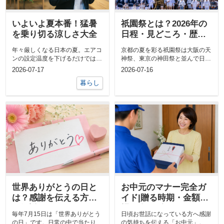
いよいよ夏本番！猛暑
祇園祭とは？2026年の
を乗り切る涼しさ大全
日程・見どころ・歴史
をわかりやすく解説
年々厳しくなる日本の夏。エアコ
京都の夏を彩る祇園祭は大阪の天
ンの設定温度を下げるだけでは電
神祭、東京の神田祭と並んで日本
気代がかさむうえ、外出先や就寝
三大祭りのひとつに数えられユネ
2026-07-17
2026-07-16
時にはそも...
スコ無形文...
暮らし
世界ありがとうの日と
お中元のマナー完全ガ
は？感謝を伝える方法
イド|贈る時期・金額相
を解説
場・人気ギフトランキ
毎年7月15日は「世界ありがとう
日頃お世話になっている方へ感謝
ングまとめ
の日」です。日常の中で当たり前
の気持ちを伝える「お中元」。毎