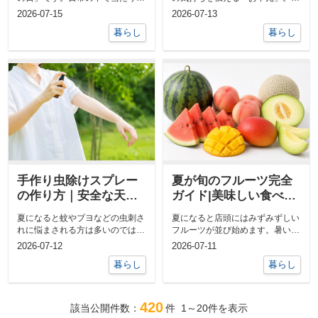
になりがちな「ありがとう」とい
年贈っているつもりでも時期や金
2026-07-15
2026-07-13
う言葉を...
額の相場、...
暮らし
暮らし
手作り虫除けスプレー
夏が旬のフルーツ完全
の作り方｜安全な天然
ガイド|美味しい食べ方
成分で子供にも安心
と保存方法を徹底解説
夏になると蚊やブヨなどの虫刺さ
夏になると店頭にはみずみずしい
れに悩まされる方は多いのではな
フルーツが並び始めます。暑い季
いでしょうか。市販の虫除けスプ
節は水分補給とビタミン補給を同
2026-07-12
2026-07-11
レーには化...
時にできる...
暮らし
暮らし
420
該当公開件数：
件
1～20
件を表示