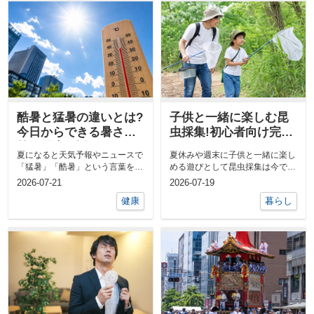
酷暑と猛暑の違いとは?
子供と一緒に楽しむ昆
今日からできる暑さ対
虫採集!初心者向け完全
策を徹底解説
ガイド
夏になると天気予報やニュースで
夏休みや週末に子供と一緒に楽し
「猛暑」「酷暑」という言葉を耳
める遊びとして昆虫採集は今でも
にする機会が増えます。どちらも
根強い人気があります。自然の中
2026-07-21
2026-07-19
強い日差し...
で虫を探し...
健康
暮らし