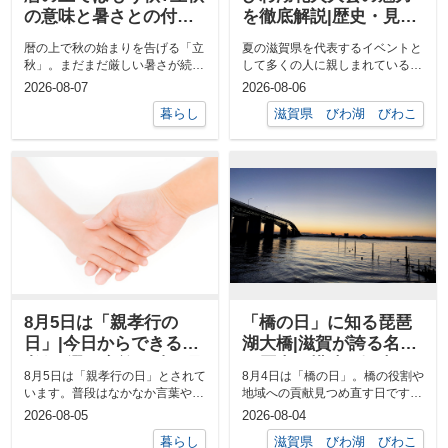
の意味と暑さとの付き
を徹底解説|歴史・見ど
合い方
ころ・観覧のポイント
暦の上で秋の始まりを告げる「立
夏の滋賀県を代表するイベントと
秋」。まだまだ厳しい暑さが続く
して多くの人に親しまれているび
時期ではありますが暦の世界では
わ湖花火大会。琵琶湖の湖面と夜
2026-08-07
2026-08-06
すでに季節...
空を彩る花...
暮らし
滋賀県 びわ湖 びわこ
8月5日は「親孝行の
「橋の日」に知る琵琶
日」|今日からできる親
湖大橋|滋賀が誇る名橋
孝行5選と家族の絆の見
の歴史・構造・観光ス
8月5日は「親孝行の日」とされて
8月4日は「橋の日」。橋の役割や
直し方
ポット
います。普段はなかなか言葉や行
地域への貢献見つめ直す日です。
動で改めて親に伝えるきっかけと
そんな日にふさわしく琵琶湖大橋
2026-08-05
2026-08-04
して親孝...
について...
暮らし
滋賀県 びわ湖 びわこ