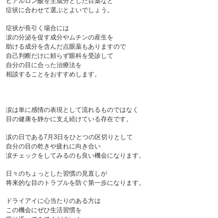
ヒアルロン酸を主成分とした目薬など
症状に合わせて選ぶとよいでしょう。
症状が長引く場合には
涙の分泌を促す成分やムチンの産生を
助ける成分を含んだ点眼薬もありますので
自己判断だけに頼らず眼科を受診して
自分の目に合った治療法を
涙は単に感情の表現として流れるものではなく
目の健康を静かに支え続けている存在です。
涙の日である7月3日をひとつの区切りとして
自分の目の乾きや疲れに向き合い
涙チェックをしてみるのも良い機会になります。
日々のちょっとした習慣の見直しが
将来的な目のトラブルを防ぐ第一歩になります。
ドライアイに心当たりのある方は
この機会にぜひ生活習慣を