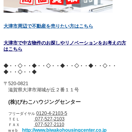
大津市周辺で不動産を売りたい方はこちら
大津市で中古物件のお探しやリノベーションをお考えの方
はこちら
◆・・◇・・◆・・◇・・◆・・◇・・◆・・◇・・
◆・・◇・・◆
〒
520-0821
滋賀県大津市湖城が丘２番１１号
(
株
)
びわこハウジングセンター
0120-4-2103-5
フリーダイヤル
077-527-2103
ＴＥＬ
077-527-2110
ＦＡＸ
http://www.biwakohousingcenter.co.jp
w e b