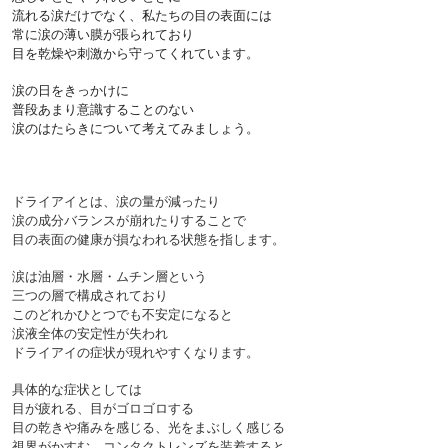
流れる涙だけでなく、私たちの目の表面には
常に涙の薄い膜が張られており
目を乾燥や刺激から守ってくれています。
涙の日をきっかけに
普段あまり意識することのない
涙のはたらきについて考えてみましょう。
ドライアイとは、涙の量が減ったり
涙の成分バランスが崩れたりすることで
目の表面の健康が損なわれる状態を指します。
涙は油層・水層・ムチン層という
三つの層で構成されており
このどれかひとつでも不安定になると
涙液全体の安定性が失われ
ドライアイの症状が現れやすくなります。
具体的な症状としては
目が疲れる、目がゴロゴロする
目の乾きや痛みを感じる、光をまぶしく感じる
視界がかすむ、コンタクトレンズを装着すると