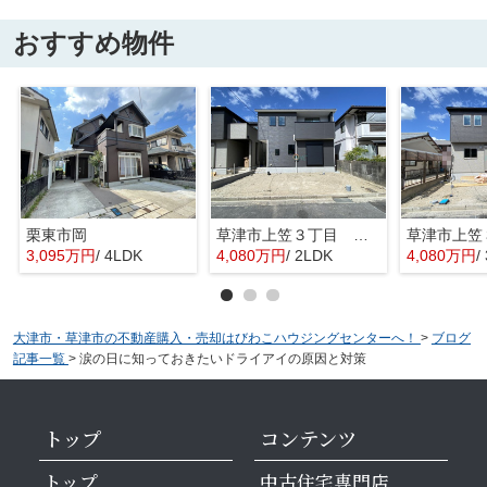
おすすめ物件
栗東市岡
草津市上笠３丁目 分譲2区画2号棟
3,095万円
/ 4LDK
4,080万円
/ 2LDK
4,080万円
/
大津市・草津市の不動産購入・売却はびわこハウジングセンターへ！
>
ブログ
記事一覧
>
涙の日に知っておきたいドライアイの原因と対策
トップ
コンテンツ
トップ
中古住宅専門店