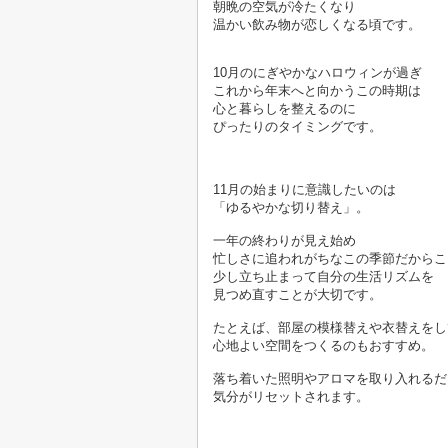
朝晩の空気が冷たくなり
温かい飲み物が恋しくなる頃です。
10月のにぎやかなハロウィンが過ぎ
これから年末へと向かうこの時期は
心と暮らしを整えるのに
ぴったりのタイミングです。

11月の始まりに意識したいのは
「ゆるやかな切り替え」。
一年の終わりが見え始め
忙しさに追われがちなこの季節だからこ
少し立ち止まって
自分の生活リズムを
見つめ直すことが大切です。
たとえば、部屋の模様替えや衣替えをし
心地よい空間をつくるのもおすすめ。
落ち着いた照明やアロマを取り入れるだ
気分がリセットされます。