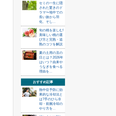
セミの一生に隠
された驚きのド
ラマ〜地中での
長い旅から羽
化、そし...
旬の桃を楽しむ!
美味しい桃の選
び方と完熟・追
熟のコツを解説
夏の土用の丑の
日とは？2026年
はいつ？由来や
うなぎを食べる
理由を...
おすすめ記事
熱中症予防に効
果的な冷却法と
は?手のひら冷
却・前腕冷却の
やり方を...