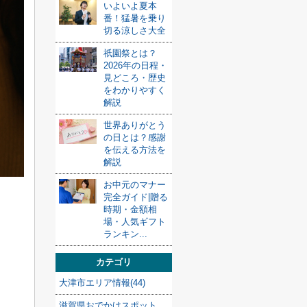
いよいよ夏本
番！猛暑を乗り
切る涼しさ大全
祇園祭とは？
2026年の日程・
見どころ・歴史
をわかりやすく
解説
世界ありがとう
の日とは？感謝
を伝える方法を
解説
お中元のマナー
完全ガイド|贈る
時期・金額相
場・人気ギフト
ランキン...
カテゴリ
大津市エリア情報(44)
滋賀県おでかけスポット