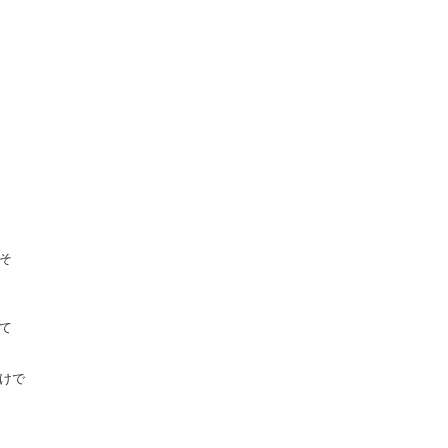
そ
て
けで