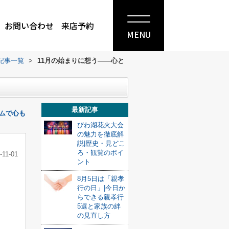
お問い合わせ
来店予約
MENU
記事一覧
>
11月の始まりに想う——心と
最新記事
ームで心も
びわ湖花火大会
の魅力を徹底解
説|歴史・見どこ
ろ・観覧のポイ
-11-01
ント
8月5日は「親孝
行の日」|今日か
らできる親孝行
5選と家族の絆
の見直し方