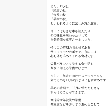
また、11月は
「読書の秋」
「食欲の秋」
「芸術の秋」
といわれるように楽しみ方が豊富。
休日には好きな本を読んだり
旬の味覚を味わったりして
自分時間を充実させましょう。
特にこの時期の旬食材である
サツマイモやカボチャ、きのこは
心も体も温めてくれる食材です。
栄養バランスを整える食生活も
寒さに備える準備のひとつ。
さらに、年末に向けたスケジュールを
立てるのも11月の始まりにおすすめで
早めの計画で、12月の慌ただしさを
和らげることができます。
大掃除や年賀状の準備
冬支度などを少しずつ進めることで