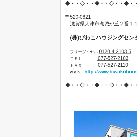
◆・・◇・・◆・・◇・・◆・
〒
520-0821
滋賀県大津市湖城が丘２番１
(
株
)
びわこハウジングセン
0120-4-2103-5
フリーダイヤル
077-527-2103
ＴＥＬ
077-527-2110
ＦＡＸ
http://www.biwakohous
w e b
◆・・◇・・◆・・◇・・◆・