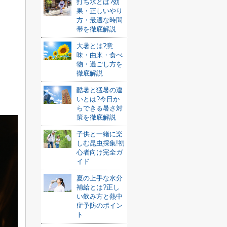
打ち水とは?効
果・正しいやり
方・最適な時間
帯を徹底解説
大暑とは?意
味・由来・食べ
物・過ごし方を
徹底解説
酷暑と猛暑の違
いとは?今日か
らできる暑さ対
策を徹底解説
子供と一緒に楽
しむ昆虫採集!初
心者向け完全ガ
イド
夏の上手な水分
補給とは?正し
い飲み方と熱中
症予防のポイン
ト