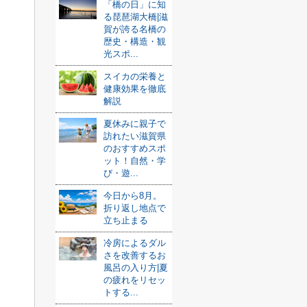
「橋の日」に知
る琵琶湖大橋|滋
賀が誇る名橋の
歴史・構造・観
光スポ...
スイカの栄養と
健康効果を徹底
解説
夏休みに親子で
訪れたい滋賀県
のおすすめスポ
ット！自然・学
び・遊...
今日から8月。
折り返し地点で
立ち止まる
冷房によるダル
さを改善するお
風呂の入り方|夏
の疲れをリセッ
トする...