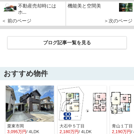
不動産売却時には
機能美と空間美
ホ...
＜ 前のページ
＞次のページ
ブログ記事一覧を見る
おすすめ物件
栗東市岡
大石中５丁目
青山１丁目
3,095万円
/ 4LDK
2,180万円
/ 4LDK
2,190万円
/