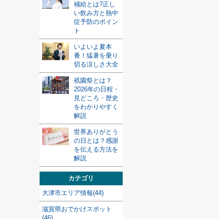
補給とは?正し
い飲み方と熱中
症予防のポイン
ト
いよいよ夏本
番！猛暑を乗り
切る涼しさ大全
祇園祭とは？
2026年の日程・
見どころ・歴史
をわかりやすく
解説
世界ありがとう
の日とは？感謝
を伝える方法を
解説
カテゴリ
大津市エリア情報(44)
滋賀県おでかけスポット
(46)