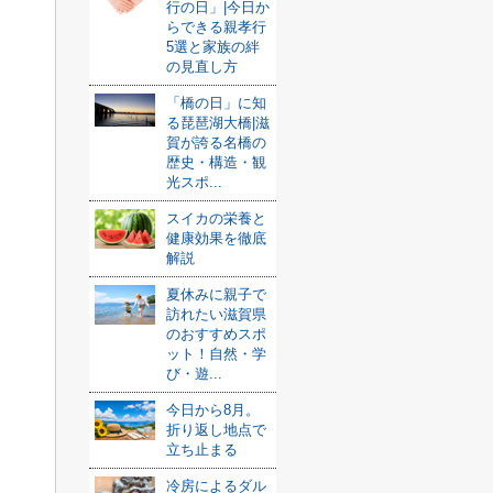
行の日」|今日か
らできる親孝行
5選と家族の絆
の見直し方
「橋の日」に知
る琵琶湖大橋|滋
賀が誇る名橋の
歴史・構造・観
光スポ...
スイカの栄養と
健康効果を徹底
解説
夏休みに親子で
訪れたい滋賀県
のおすすめスポ
ット！自然・学
び・遊...
今日から8月。
折り返し地点で
立ち止まる
冷房によるダル