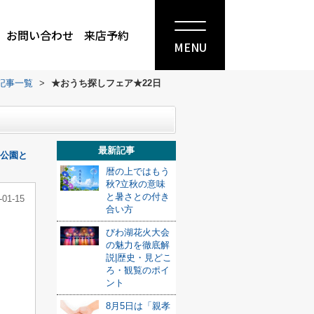
お問い合わせ
来店予約
MENU
記事一覧
>
★おうち探しフェア★22日
最新記事
公園と
暦の上ではもう
秋?立秋の意味
と暑さとの付き
-01-15
合い方
びわ湖花火大会
の魅力を徹底解
説|歴史・見どこ
ろ・観覧のポイ
ント
8月5日は「親孝