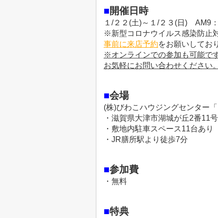
■
開催日時
１/２２(土)～１/２３(日) AM9：
※新型コロナウイルス感染防止
事前に来店予約
をお願いしてお
※オンラインでの参加も可能で
お気軽にお問い合わせください
■
会場
(株)びわこハウジングセンター
・滋賀県大津市湖城が丘2番11号
・敷地内駐車スペース11台あり
・JR膳所駅より徒歩7分
■
参加費
・無料
■
特典