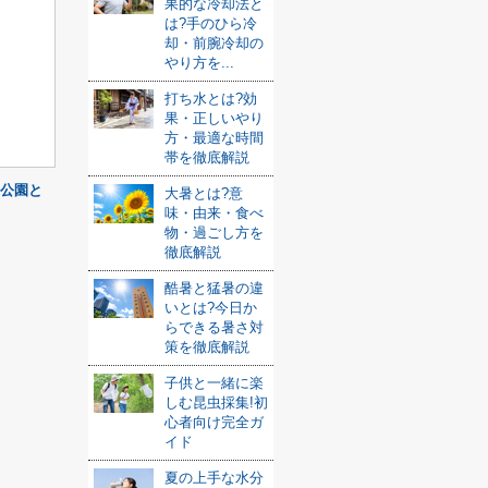
果的な冷却法と
は?手のひら冷
却・前腕冷却の
やり方を...
打ち水とは?効
果・正しいやり
方・最適な時間
帯を徹底解説
公園と
大暑とは?意
味・由来・食べ
物・過ごし方を
徹底解説
酷暑と猛暑の違
いとは?今日か
らできる暑さ対
策を徹底解説
子供と一緒に楽
しむ昆虫採集!初
心者向け完全ガ
イド
夏の上手な水分