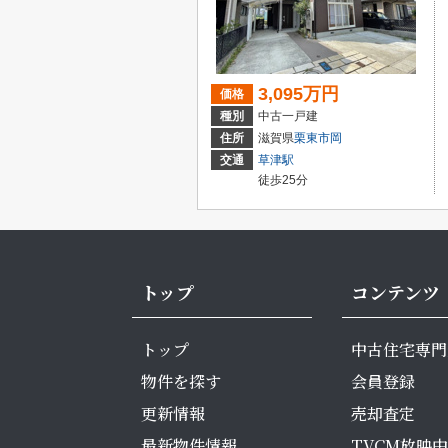
3,095万円
価格
種別
中古一戸建
住所
滋賀県
栗東市
岡
交通
草津駅
徒歩25分
トップ
コンテンツ
トップ
中古住宅専門
物件を探す
会員登録
更新情報
売却査定
最新物件情報
TVCM放映中