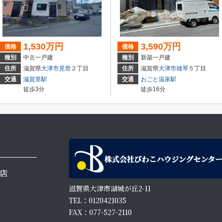
1,530万円
3,590万円
価格
価格
種別
中古一戸建
種別
新築一戸建
住所
滋賀県
大津市
見世
２丁目
住所
滋賀県
大津市
雄琴
５丁目
交通
滋賀里駅
交通
おごと温泉駅
徒歩3分
徒歩16分
店
滋賀県大津市湖城が丘2-11
TEL：0120421035
FAX：077-527-2110