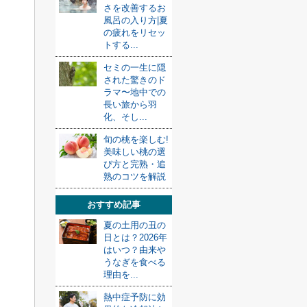
さを改善するお
風呂の入り方|夏
の疲れをリセッ
トする...
セミの一生に隠
された驚きのド
ラマ〜地中での
長い旅から羽
化、そし...
旬の桃を楽しむ!
美味しい桃の選
び方と完熟・追
熟のコツを解説
おすすめ記事
夏の土用の丑の
日とは？2026年
はいつ？由来や
うなぎを食べる
理由を...
熱中症予防に効