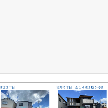
見世２丁目
雄琴５丁目 全１４棟２期５号棟