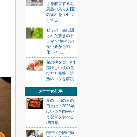
さを改善するお
風呂の入り方|夏
の疲れをリセッ
トする...
セミの一生に隠
された驚きのド
ラマ〜地中での
長い旅から羽
化、そし...
旬の桃を楽しむ!
美味しい桃の選
び方と完熟・追
熟のコツを解説
おすすめ記事
夏の土用の丑の
日とは？2026年
はいつ？由来や
うなぎを食べる
理由を...
熱中症予防に効