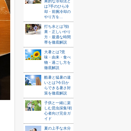
果的な冷却法と
は?手のひら冷
却・前腕冷却の
やり方を...
打ち水とは?効
果・正しいやり
方・最適な時間
帯を徹底解説
大暑とは?意
味・由来・食べ
物・過ごし方を
徹底解説
酷暑と猛暑の違
いとは?今日か
らできる暑さ対
策を徹底解説
子供と一緒に楽
しむ昆虫採集!初
心者向け完全ガ
イド
夏の上手な水分