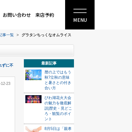
お問い合わせ
来店予約
MENU
記事一覧
>
グラタンちっくなオムライス
最新記事
れずに不
暦の上ではもう
秋?立秋の意味
と暑さとの付き
-12-23
合い方
びわ湖花火大会
の魅力を徹底解
説|歴史・見どこ
ろ・観覧のポイ
ント
8月5日は「親孝