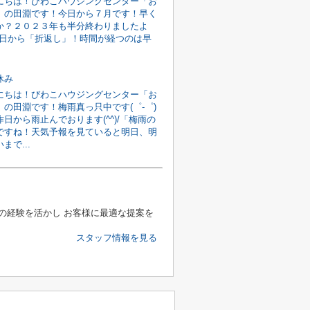
にちは！びわこハウジングセンター「お
」の田淵です！今日から７月です！早く
か？２０２３年も半分終わりましたよ
)今日から「折返し」！時間が経つのは早
休み
にちは！びわこハウジングセンター「お
」の田淵です！梅雨真っ只中です(゜-゜)
日から雨止んでおります(^^)/「梅雨の
ですね！天気予報を見ていると明日、明
まで...
の経験を活かし お客様に最適な提案を
スタッフ情報を見る