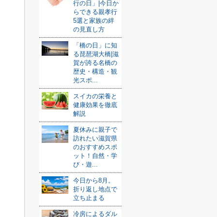
行の日」|今日か
らできる親孝行
5選と家族の絆
の見直し方
「橋の日」に知
る琵琶湖大橋|滋
賀が誇る名橋の
歴史・構造・観
光スポ...
スイカの栄養と
健康効果を徹底
解説
夏休みに親子で
訪れたい滋賀県
のおすすめスポ
ット！自然・学
び・遊...
今日から8月。
折り返し地点で
立ち止まる
冷房によるダル