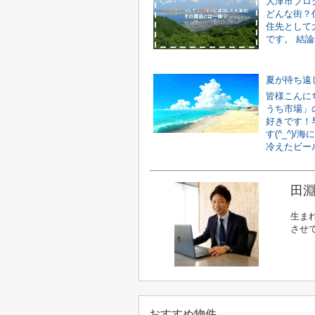
大津市ブロ
どんな街？
住先として
です。 結論
夏が待ち遠
皆様こんに
うち市場」
好きです！
す(^_^)
冷えたビール
田淵
生ま
させ
おすすめ物件