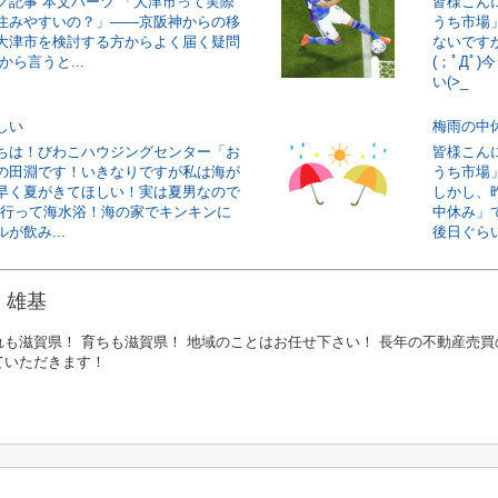
グ記事 本文パーツ 「大津市って実際
皆様こん
住みやすいの？」——京阪神からの移
うち市場
大津市を検討する方からよく届く疑問
ないです
から言うと...
(；ﾟДﾟ
い(>_
しい
梅雨の中
ちは！びわこハウジングセンター「お
皆様こん
の田淵です！いきなりですが私は海が
うち市場
早く夏がきてほしい！実は夏男なので
しかし、昨
/海に行って海水浴！海の家でキンキンに
中休み」
が飲み...
後日ぐらい
 雄基
れも滋賀県！ 育ちも滋賀県！ 地域のことはお任せ下さい！ 長年の不動産売買
ていただきます！