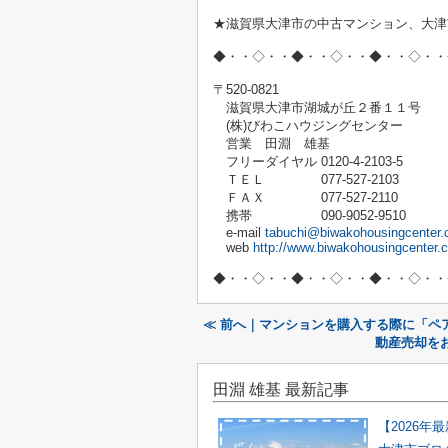
★滋賀県大津市の中古マンション、大津
◆・・◇・・◆・・◇・・◆・・◇・・
〒520-0821
滋賀県大津市湖城が丘２番１１号
(株)びわこハウジングセンター
営業 田淵 雄基
フリーダイヤル 0120-4-2103-5
ＴＥＬ 077-527-2103
ＦＡＸ 077-527-2110
携帯 090-9052-9510
e-mail
tabuchi@biwakohousingcenter.c
web
http://www.biwakohousingcenter.c
◆・・◇・・◆・・◇・・◆・・◇・・
≪ 前へ｜マンションを購入する際に「ペ
動産売却を
田淵 雄基 最新記事