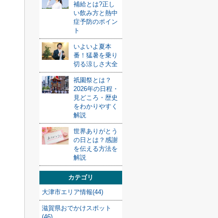
補給とは?正し
い飲み方と熱中
症予防のポイン
ト
いよいよ夏本
番！猛暑を乗り
切る涼しさ大全
祇園祭とは？
2026年の日程・
見どころ・歴史
をわかりやすく
解説
世界ありがとう
の日とは？感謝
を伝える方法を
解説
カテゴリ
大津市エリア情報(44)
滋賀県おでかけスポット
(46)