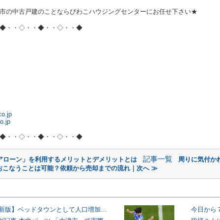
市の中古戸建のことならびわこハウジングセンターにお任せ下さい★
◆・・◇・・◆・・◇・・◆
o.jp
o.jp
◆・・◇・・◆・・◇・・◆
記事一覧
アローン」を利用するメリットとデメリットとは
周りに気付か
おこなうことは可能？依頼から売却までの流れ｜次へ ≫
【2026年最新版】ベッドタウンとして人口増加に成功した大津市!その理由とは一体？
今日から