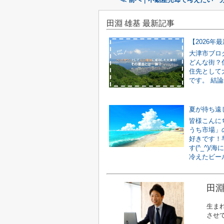
田淵 雄基 最新記事
大津市ブロ
どんな街？
住先として
です。 結論
夏が待ち遠
皆様こんに
うち市場」
好きです！
す(^_^)
冷えたビール
田淵
生ま
させ