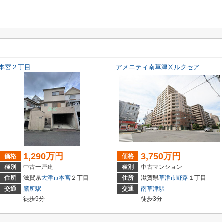
本宮２丁目
アメニティ南草津Ⅹルクセア
1,290万円
3,750万円
価格
価格
種別
中古一戸建
種別
中古マンション
住所
滋賀県
大津市
本宮
２丁目
住所
滋賀県
草津市
野路
１丁目
交通
膳所駅
交通
南草津駅
徒歩9分
徒歩3分