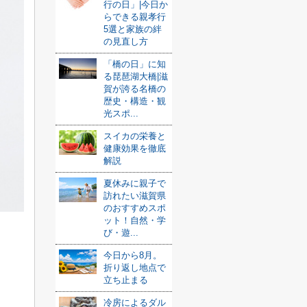
行の日」|今日か
らできる親孝行
5選と家族の絆
の見直し方
「橋の日」に知
る琵琶湖大橋|滋
賀が誇る名橋の
歴史・構造・観
光スポ...
スイカの栄養と
健康効果を徹底
解説
夏休みに親子で
訪れたい滋賀県
のおすすめスポ
ット！自然・学
び・遊...
今日から8月。
折り返し地点で
立ち止まる
冷房によるダル