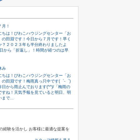
７月！
にちは！びわこハウジングセンター「お
」の田淵です！今日から７月です！早く
か？２０２３年も半分終わりましたよ
)今日から「折返し」！時間が経つのは早
休み
にちは！びわこハウジングセンター「お
」の田淵です！梅雨真っ只中です(゜-゜)
日から雨止んでおります(^^)/「梅雨の
ですね！天気予報を見ていると明日、明
まで...
の経験を活かし お客様に最適な提案を