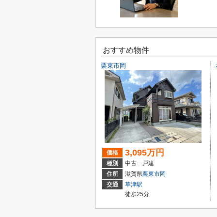
おすすめ物件
栗東市岡
3,095万円
価格
種別
中古一戸建
住所
滋賀県
栗東市
岡
交通
草津駅
徒歩25分