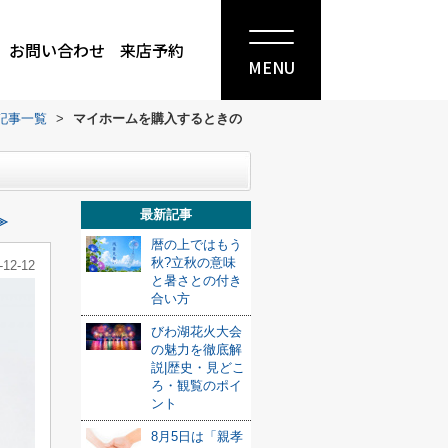
お問い合わせ
来店予約
MENU
記事一覧
>
マイホームを購入するときの
最新記事
≫
暦の上ではもう
秋?立秋の意味
-12-12
と暑さとの付き
合い方
びわ湖花火大会
の魅力を徹底解
説|歴史・見どこ
ろ・観覧のポイ
ント
8月5日は「親孝