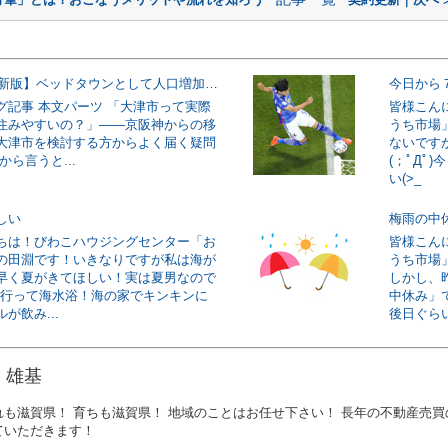
【2026年最新版】ベッドタウンとして人口増加に成功した大津市!その理由とは一体？
今日から
グ記事 本文パーツ 「大津市って実際
皆様こん
住みやすいの？」——京阪神からの移
うち市場
大津市を検討する方からよく届く疑問
ないです
から言うと...
(；ﾟДﾟ
い(>_
しい
梅雨の中
ちは！びわこハウジングセンター「お
皆様こん
の田淵です！いきなりですが私は海が
うち市場
早く夏がきてほしい！実は夏男なので
しかし、昨
/海に行って海水浴！海の家でキンキンに
中休み」
が飲み...
後日ぐらい
 雄基
れも滋賀県！ 育ちも滋賀県！ 地域のことはお任せ下さい！ 長年の不動産売買
ていただきます！