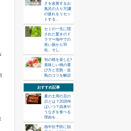
さを改善するお
風呂の入り方|夏
の疲れをリセッ
トする...
セミの一生に隠
された驚きのド
ラマ〜地中での
長い旅から羽
化、そし...
な
旬の桃を楽しむ!
美味しい桃の選
び方と完熟・追
用
熟のコツを解説
おすすめ記事
夏の土用の丑の
日とは？2026年
はいつ？由来や
うなぎを食べる
理由を...
ま
熱中症予防に効