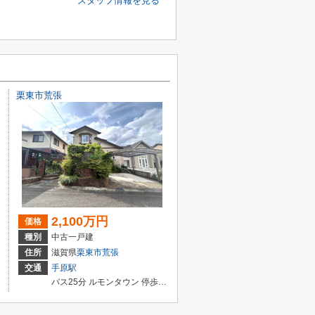
スタッフ情報を見る
栗東市荒張
2,100万円
価格
種別
中古一戸建
住所
滋賀県
栗東市
荒張
交通
手原駅
バス25分 ルモンタウン 停歩5分