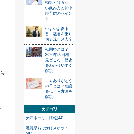
補給とは?正し
い飲み方と熱中
症予防のポイン
ト
いよいよ夏本
番！猛暑を乗り
切る涼しさ大全
祇園祭とは？
2026年の日程・
見どころ・歴史
をわかりやすく
解説
から
世界ありがとう
の日とは？感謝
を伝える方法を
解説
る
カテゴリ
大津市エリア情報(44)
滋賀県おでかけスポット
(46)