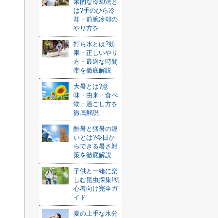
果的な冷却法と
は?手のひら冷
却・前腕冷却の
やり方を...
打ち水とは?効
果・正しいやり
方・最適な時間
帯を徹底解説
大暑とは?意
味・由来・食べ
物・過ごし方を
徹底解説
酷暑と猛暑の違
いとは?今日か
らできる暑さ対
策を徹底解説
子供と一緒に楽
しむ昆虫採集!初
心者向け完全ガ
イド
夏の上手な水分