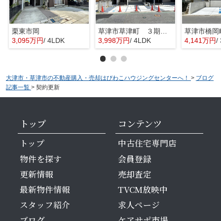
栗東市岡
草津市草津町 ３期１号地
3,095万円
/ 4LDK
3,998万円
/ 4LDK
4,141万円
/
大津市・草津市の不動産購入・売却はびわこハウジングセンターへ！
>
ブログ
記事一覧
>
契約更新
トップ
コンテンツ
トップ
中古住宅専門店
物件を探す
会員登録
更新情報
売却査定
最新物件情報
TVCM放映中
スタッフ紹介
求人ページ
ブログ
ケアサポ市場