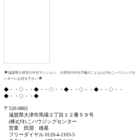
★
滋賀県大津市の中古マンション、大津市の中古戸建のことならびわこハウジングセ
★
ンターにお任せ下さい
◆・・◇・・◆・・◇・・◆・・◇・・◆・・◇・・
◆・・◇・・◆
〒
520-0802
滋賀県大津市馬場２丁目１２番５９号
(
株
)
びわこハウジングセンター
営業 田淵 雄基
フリーダイヤル
0120-4-2103-5