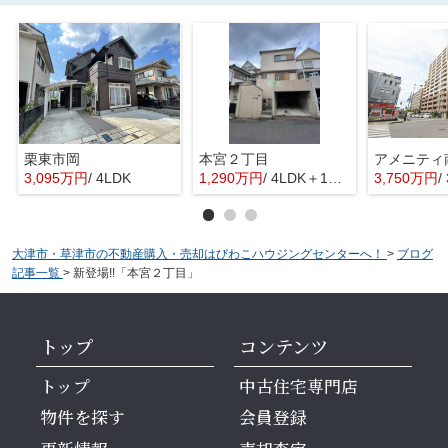
栗東市岡
本宮２丁目
3,095万円
/ 4LDK
1,290万円
/ 4LDK＋1S(納戸)
3,750万円
/
大津市・草津市の不動産購入・売却はびわこハウジングセンターへ！
>
ブログ
記事一覧
>
新登場!!「本宮２丁目」
トップ
コンテンツ
トップ
中古住宅専門店
物件を探す
会員登録