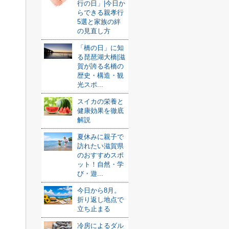
行の日」|今日か
らできる親孝行
5選と家族の絆
の見直し方
「橋の日」に知
る琵琶湖大橋|滋
賀が誇る名橋の
歴史・構造・観
光スポ...
スイカの栄養と
健康効果を徹底
解説
夏休みに親子で
訪れたい滋賀県
のおすすめスポ
ット！自然・学
び・遊...
今日から8月。
折り返し地点で
立ち止まる
冷房によるダル