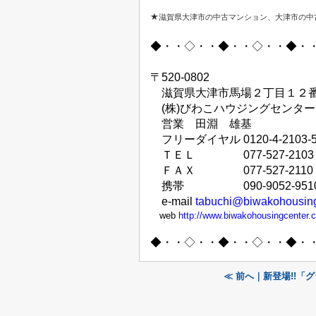
★
滋賀県大津市の中古マンション、大津市の中
◆・・◇・・◆・・◇・・◆・
〒
520-0802
滋賀県大津市馬場２丁目１２
(
株
)
びわこハウジングセンター
営業 田淵 雄基
フリーダイヤル
0120-4-2103-
ＴＥＬ
077-527-2103
ＦＡＸ
077-527-2110
携帯
090-9052-951
e-mail
tabuchi@biwakohousin
web
http://www.biwakohousingcenter.c
◆・・◇・・◆・・◇・・◆・
≪ 前へ｜新登場!!「