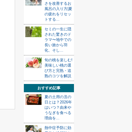
さを改善するお
風呂の入り方|夏
の疲れをリセッ
トする...
セミの一生に隠
された驚きのド
ラマ〜地中での
長い旅から羽
化、そし...
旬の桃を楽しむ!
美味しい桃の選
び方と完熟・追
熟のコツを解説
おすすめ記事
夏の土用の丑の
日とは？2026年
はいつ？由来や
うなぎを食べる
理由を...
熱中症予防に効