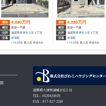
4,080万円
4,080万円
価格
価格
種別
新築一戸建
種別
新築一戸建
住所
滋賀県
草津市
上笠
３丁目
住所
滋賀県
草津市
上笠
３丁目
交通
草津駅
交通
草津駅
バス10分 東上笠 停歩5分
バス10分 東上笠 停歩5分
店
滋賀県大津市湖城が丘2-11
TEL：0120421035
FAX：077-527-2110