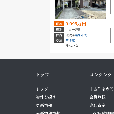
3,095万円
価格
種別
中古一戸建
住所
滋賀県
栗東市
岡
交通
草津駅
徒歩25分
トップ
コンテンツ
トップ
中古住宅専門
物件を探す
会員登録
更新情報
売却査定
最新物件情報
TVCM放映中