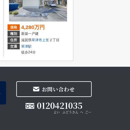
4,280万円
価格
種別
新築一戸建
住所
滋賀県
草津市
上笠
２丁目
交通
草津駅
徒歩24分
お問い合わせ
0120421035