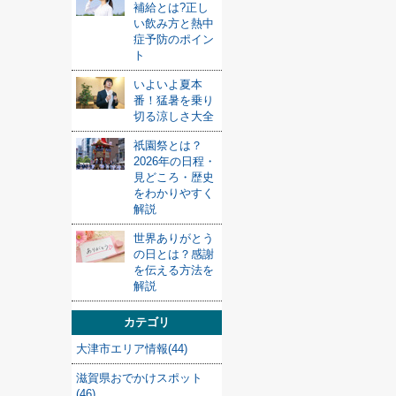
補給とは?正し
い飲み方と熱中
症予防のポイン
ト
いよいよ夏本
番！猛暑を乗り
切る涼しさ大全
祇園祭とは？
2026年の日程・
見どころ・歴史
をわかりやすく
解説
世界ありがとう
の日とは？感謝
を伝える方法を
解説
カテゴリ
大津市エリア情報(44)
滋賀県おでかけスポット
(46)