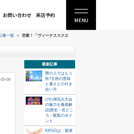
お問い合わせ
来店予約
MENU
記事一覧
>
空家！「ヴィーナススクエ
最新記事
暦の上ではもう
秋?立秋の意味
-05-09
と暑さとの付き
合い方
びわ湖花火大会
の魅力を徹底解
説|歴史・見どこ
ろ・観覧のポイ
ント
8月5日は「親孝