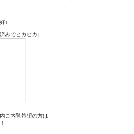
好↓
済みでピカピカ↓
内ご内覧希望の方は
！