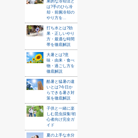
果的な冷却法と
は?手のひら冷
却・前腕冷却の
やり方を...
打ち水とは?効
果・正しいやり
方・最適な時間
帯を徹底解説
大暑とは?意
味・由来・食べ
物・過ごし方を
徹底解説
酷暑と猛暑の違
いとは?今日か
らできる暑さ対
策を徹底解説
子供と一緒に楽
しむ昆虫採集!初
心者向け完全ガ
イド
夏の上手な水分