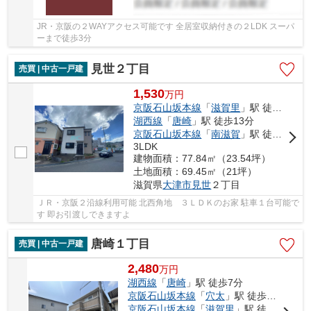
JR・京阪の２WAYアクセス可能です 全居室収納付きの２LDK スーパ
ーまで徒歩3分
見世２丁目
売買 | 中古一戸建
1,530
万
円
京阪石山坂本線
「
滋賀里
」駅 徒歩3分
湖西線
「
唐崎
」駅 徒歩13分
京阪石山坂本線
「
南滋賀
」駅 徒歩12分
3LDK
建物面積：77.84㎡（23.54坪）
土地面積：69.45㎡（21坪）
滋賀県
大津市
見世
２丁目
ＪＲ・京阪２沿線利用可能 北西角地 ３ＬＤＫのお家 駐車１台可能で
す 即お引渡しできますよ
唐崎１丁目
売買 | 中古一戸建
2,480
万
円
湖西線
「
唐崎
」駅 徒歩7分
京阪石山坂本線
「
穴太
」駅 徒歩20分
京阪石山坂本線
「
滋賀里
」駅 徒歩22分