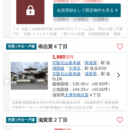
会員登録をして限定物件を見る
ＪＲ･京阪２沿線利用可能 2026年5月リフォーム済み 即お引渡し可能
です 洗面･トイレＣＦ貼替 一部クロス貼替 玄関照明交換 畳表替
え ハウスクリーニング
南志賀４丁目
売買 | 中古一戸建
1,980
万
円
京阪石山坂本線
「
南滋賀
」駅 徒歩10分
湖西線
「
大津京
」駅 徒歩20分
京阪石山坂本線
「
滋賀里
」駅 徒歩18分
5LDK
建物面積：135.00㎡（40.83坪）
土地面積：144.33㎡（43.65坪）
滋賀県
大津市
南志賀
４丁目
京阪南滋賀駅徒歩10分/JR大津京駅徒歩20分 2沿線利用可 両面道路
小型車カーポート付き駐車場あり 吹抜けのあるお家 トイレ2ヶ所あ
り 広縁あり 全居室収納付き スーパー・コンビ...
滋賀里２丁目
売買 | 中古一戸建