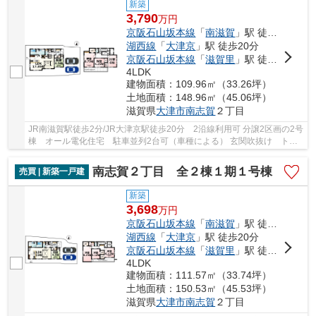
新築
3,790
万
円
京阪石山坂本線
「
南滋賀
」駅 徒歩2分
湖西線
「
大津京
」駅 徒歩20分
京阪石山坂本線
「
滋賀里
」駅 徒歩11分
4LDK
建物面積：109.96㎡（33.26坪）
土地面積：148.96㎡（45.06坪）
滋賀県
大津市
南志賀
２丁目
JR南滋賀駅徒歩2分/JR大津京駅徒歩20分 2沿線利用可 分譲2区画の2号
棟 オール電化住宅 駐車並列2台可（車種による） 玄関吹抜け トイ
レ2ヶ所あり 宅配ボックスあり フルオープン...
南志賀２丁目 全２棟１期１号棟
売買 | 新築一戸建
新築
3,698
万
円
京阪石山坂本線
「
南滋賀
」駅 徒歩2分
湖西線
「
大津京
」駅 徒歩20分
京阪石山坂本線
「
滋賀里
」駅 徒歩11分
4LDK
建物面積：111.57㎡（33.74坪）
土地面積：150.53㎡（45.53坪）
滋賀県
大津市
南志賀
２丁目