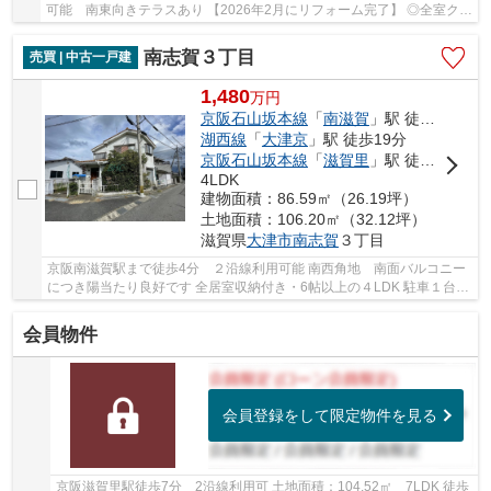
可能 南東向きテラスあり 【2026年2月にリフォーム完了】 ◎全室クロ
ス張替、床張替、水廻り交換など
南志賀３丁目
売買 | 中古一戸建
1,480
万
円
京阪石山坂本線
「
南滋賀
」駅 徒歩4分
湖西線
「
大津京
」駅 徒歩19分
京阪石山坂本線
「
滋賀里
」駅 徒歩14分
4LDK
建物面積：86.59㎡（26.19坪）
土地面積：106.20㎡（32.12坪）
滋賀県
大津市
南志賀
３丁目
京阪南滋賀駅まで徒歩4分 ２沿線利用可能 南西角地 南面バルコニー
につき陽当たり良好です 全居室収納付き・6帖以上の４LDK 駐車１台可
能 周辺環境良好です
会員物件
会員登録をして限定物件を見る
京阪滋賀里駅徒歩7分 2沿線利用可 土地面積：104.52㎡ 7LDK 徒歩