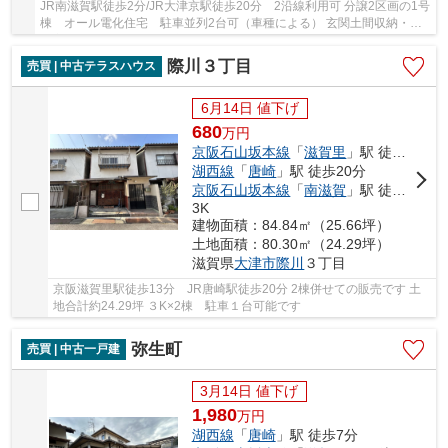
JR南滋賀駅徒歩2分/JR大津京駅徒歩20分 2沿線利用可 分譲2区画の1号
棟 オール電化住宅 駐車並列2台可（車種による） 玄関土間収納・全
居室WIC・ファミクロ・床下収納など収納スペー...
際川３丁目
売買 | 中古テラスハウス
6月14日 値下げ
680
万
円
京阪石山坂本線
「
滋賀里
」駅 徒歩13分
湖西線
「
唐崎
」駅 徒歩20分
京阪石山坂本線
「
南滋賀
」駅 徒歩17分
3K
建物面積：84.84㎡（25.66坪）
土地面積：80.30㎡（24.29坪）
滋賀県
大津市
際川
３丁目
京阪滋賀里駅徒歩13分 JR唐崎駅徒歩20分 2棟併せての販売です 土
地合計約24.29坪 ３K×2棟 駐車１台可能です
弥生町
売買 | 中古一戸建
3月14日 値下げ
1,980
万
円
湖西線
「
唐崎
」駅 徒歩7分