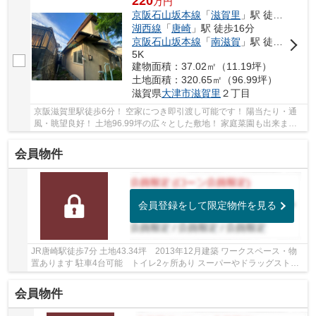
220
万
円
京阪石山坂本線
「
滋賀里
」駅 徒歩6分
湖西線
「
唐崎
」駅 徒歩16分
京阪石山坂本線
「
南滋賀
」駅 徒歩16分
5K
建物面積：37.02㎡（11.19坪）
土地面積：320.65㎡（96.99坪）
滋賀県
大津市
滋賀里
２丁目
京阪滋賀里駅徒歩6分！ 空家につき即引渡し可能です！ 陽当たり・通
風・眺望良好！ 土地96.99坪の広々とした敷地！ 家庭菜園も出来ま
す！
会員物件
会員登録をして限定物件を見る
JR唐崎駅徒歩7分 土地43.34坪 2013年12月建築 ワークスペース・物
置あります 駐車4台可能 トイレ2ヶ所あり スーパーやドラッグストア
至近で生活便利です
会員物件