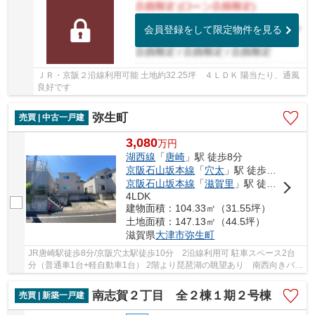
会員登録をして限定物件を見る
ＪＲ・京阪２沿線利用可能 土地約32.25坪 ４ＬＤＫ 陽当たり、通風
良好です
弥生町
売買 | 中古一戸建
3,080
万
円
湖西線
「
唐崎
」駅 徒歩8分
京阪石山坂本線
「
穴太
」駅 徒歩10分
京阪石山坂本線
「
滋賀里
」駅 徒歩15分
4LDK
建物面積：104.33㎡（31.55坪）
土地面積：147.13㎡（44.5坪）
滋賀県
大津市
弥生町
JR唐崎駅徒歩8分/京阪穴太駅徒歩10分 2沿線利用可 駐車スペース2台
分（普通車1台+軽自動車1台） 2階より琵琶湖の眺望あり 南西向きバル
コニー 【2026年3月改装済み） クロス一部貼...
南志賀２丁目 全２棟１期２号棟
売買 | 新築一戸建