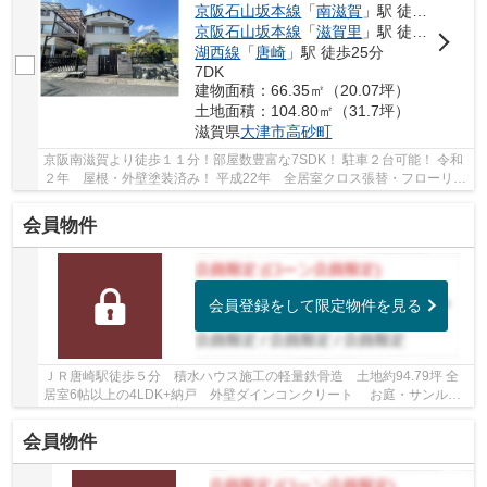
京阪石山坂本線
「
南滋賀
」駅 徒歩11分
京阪石山坂本線
「
滋賀里
」駅 徒歩12分
湖西線
「
唐崎
」駅 徒歩25分
7DK
建物面積：66.35㎡（20.07坪）
土地面積：104.80㎡（31.7坪）
滋賀県
大津市
高砂町
京阪南滋賀より徒歩１１分！部屋数豊富な7SDK！ 駐車２台可能！ 令和
２年 屋根・外壁塗装済み！ 平成22年 全居室クロス張替・フローリン
グ張替・キッチン交換・お風呂交換・洗面交換...
会員物件
会員登録をして限定物件を見る
ＪＲ唐崎駅徒歩５分 積水ハウス施工の軽量鉄骨造 土地約94.79坪 全
居室6帖以上の4LDK+納戸 外壁ダインコンクリート お庭・サンルー
ム・ウッドデッキ有 普通車2台並列駐車可能 20...
会員物件