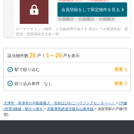
会員登録をして限定物件を見る
オーナーチェンジ物件 ２沿線利用可能です 高台につき眺望良好 琵
琶湖・琵琶湖花火大会一望
25
1～25
該当物件数
戸
戸を表示
駅で絞り込む
変更
変更
絞り込み条件：
なし
大津市・草津市の不動産購入・売却はびわこハウジングセンターへ！
>
(戸建
(売買))路線・駅から探す
>
京阪電気鉄道京阪石山坂本線
>
滋賀里駅の戸建(売
買)