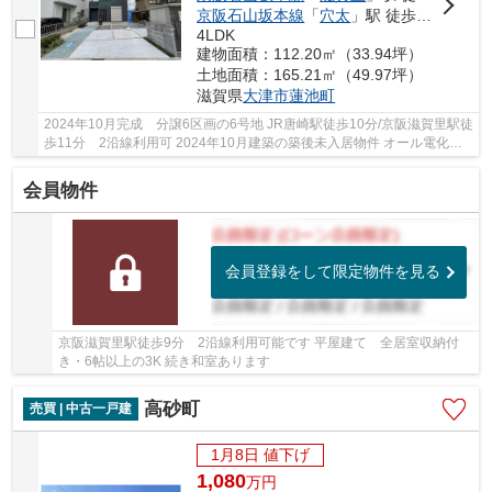
京阪石山坂本線
「
穴太
」駅 徒歩21分
4LDK
建物面積：112.20㎡（33.94坪）
土地面積：165.21㎡（49.97坪）
滋賀県
大津市
蓮池町
2024年10月完成 分譲6区画の6号地 JR唐崎駅徒歩10分/京阪滋賀里駅徒
歩11分 2沿線利用可 2024年10月建築の築後未入居物件 オール電化住
宅 ZEH 長期優良住宅 太陽光発電 駐車2台可...
会員物件
会員登録をして限定物件を見る
京阪滋賀里駅徒歩9分 2沿線利用可能です 平屋建て 全居室収納付
き・6帖以上の3K 続き和室あります
高砂町
売買 | 中古一戸建
1月8日 値下げ
1,080
万
円