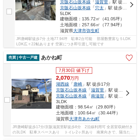
京阪石山坂本線
「
滋賀里
」駅 徒歩15分
京阪石山坂本線
「
穴太
」駅 徒歩14分
5LDK
建物面積：135.72㎡（41.05坪）
土地面積：257.66㎡（77.94坪）
滋賀県
大津市
弥生町
JR唐崎駅徒歩7分 土地77.94坪 駐車2台可能 部屋数豊富な５LDK
LDK広々22帖あります 空家につき即引渡し可能です
あかね町
売買 | 中古一戸建
7月30日 値下げ
2,070
万
円
湖西線
「
唐崎
」駅 徒歩17分
京阪石山坂本線
「
滋賀里
」駅 徒歩8分
京阪石山坂本線
「
南滋賀
」駅 徒歩11分
3LDK
建物面積：98.54㎡（29.80坪）
土地面積：100.64㎡（30.44坪）
滋賀県
大津市
あかね町
JR唐崎駅徒歩17分/京阪滋賀里駅徒歩8分 2沿線利用可 全居室収納付き
の3LDK 駐車スペースあり トイレ2ヶ所あり 南東向きで、陽当た
り・通風良好です 2025年12月リフォーム完成済み