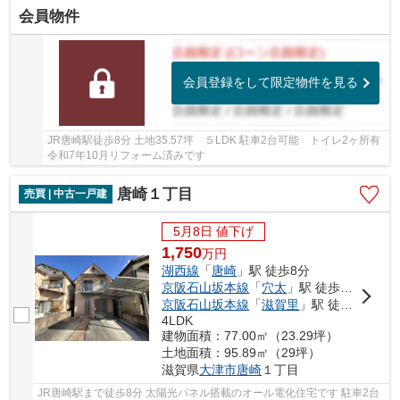
会員物件
会員登録をして限定物件を見る
JR唐崎駅徒歩8分 土地35.57坪 ５LDK 駐車2台可能 トイレ2ヶ所有
令和7年10月リフォーム済みです
唐崎１丁目
売買 | 中古一戸建
5月8日 値下げ
1,750
万
円
湖西線
「
唐崎
」駅 徒歩8分
京阪石山坂本線
「
穴太
」駅 徒歩17分
京阪石山坂本線
「
滋賀里
」駅 徒歩20分
4LDK
建物面積：77.00㎡（23.29坪）
土地面積：95.89㎡（29坪）
滋賀県
大津市
唐崎
１丁目
JR唐崎駅まで徒歩8分 太陽光パネル搭載のオール電化住宅です 駐車2台