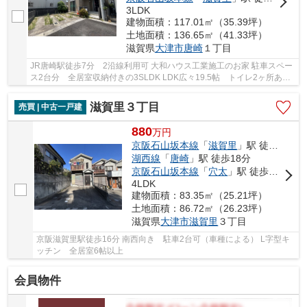
3LDK
建物面積：117.01㎡（35.39坪）
土地面積：136.65㎡（41.33坪）
滋賀県
大津市
唐崎
１丁目
JR唐崎駅徒歩7分 2沿線利用可 大和ハウス工業施工のお家 駐車スペー
ス2台分 全居室収納付きの3SLDK LDK広々19.5帖 トイレ2ヶ所あ
り 二面バルコニー
滋賀里３丁目
売買 | 中古一戸建
880
万
円
京阪石山坂本線
「
滋賀里
」駅 徒歩16分
湖西線
「
唐崎
」駅 徒歩18分
京阪石山坂本線
「
穴太
」駅 徒歩18分
4LDK
建物面積：83.35㎡（25.21坪）
土地面積：86.72㎡（26.23坪）
滋賀県
大津市
滋賀里
３丁目
京阪滋賀里駅徒歩16分 南西向き 駐車2台可（車種による） L字型キ
ッチン 全居室6帖以上
会員物件