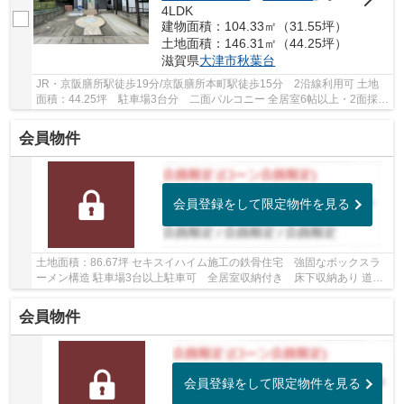
4LDK
建物面積：104.33㎡（31.55坪）
土地面積：146.31㎡（44.25坪）
滋賀県
大津市
秋葉台
JR・京阪膳所駅徒歩19分/京阪膳所本町駅徒歩15分 2沿線利用可 土地
面積：44.25坪 駐車場3台分 二面バルコニー 全居室6帖以上・2面採光
で陽当たり・通風良好です 【令和8年7月内装リ...
会員物件
会員登録をして限定物件を見る
土地面積：86.67坪 セキスイハイム施工の鉄骨住宅 強固なボックスラ
ーメン構造 駐車場3台以上駐車可 全居室収納付き 床下収納あり 道路
向かいに南郷小学校があり、お子様の通学にも...
会員物件
会員登録をして限定物件を見る