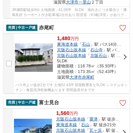
滋賀県
大津市
一里山
２丁目
JR瀬田駅徒歩9分 土地面積：41.08坪 6LDK 南向きにつき陽当り・通
風良好 カーポート付き駐車場1台分あり 防音室（9.5帖洋室）がありグラ
ンドピアノの設置が可能です 小学校・スーパ...
赤尾町
売買 | 中古一戸建
1,480
万
円
東海道本線
「
石山
」駅 バス14分 「赤尾町」 停歩2分
京阪石山坂本線
「
石山寺
」駅 バス7分 「赤尾町」 停歩2分
京阪石山坂本線
「
京阪石山
」駅 バス14分 「赤尾町」 停歩2分
5LDK
建物面積：118.78㎡（35.93坪）
土地面積：173.35㎡（52.43坪）
滋賀県
大津市
赤尾町
バス停より徒歩2分です 土地52.43坪 部屋数豊富な5LDK システムキッ
チン・食器洗浄乾燥機あります 照明器具付きです
富士見台
売買 | 中古一戸建
1,560
万
円
京阪石山坂本線
「
粟津
」駅 徒歩13分
東海道本線
「
石山
」駅 徒歩21分
京阪石山坂本線
「
瓦ヶ浜
」駅 徒歩16分