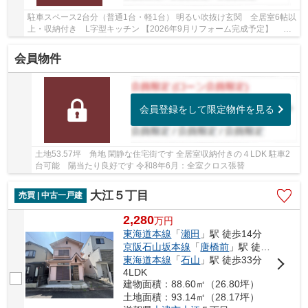
駐車スペース2台分（普通1台・軽1台） 明るい吹抜け玄関 全居室6帖以
上・収納付き L字型キッチン 【2026年9月リフォーム完成予定】 水
回り：キッチン・浴室・トイレ・洗面、内装：...
会員物件
会員登録をして限定物件を見る
土地53.57坪 角地 閑静な住宅街です 全居室収納付きの４LDK 駐車2
台可能 陽当たり良好です 令和8年6月：全室クロス張替
大江５丁目
売買 | 中古一戸建
2,280
万
円
東海道本線
「
瀬田
」駅 徒歩14分
京阪石山坂本線
「
唐橋前
」駅 徒歩35分
東海道本線
「
石山
」駅 徒歩33分
4LDK
建物面積：88.60㎡（26.80坪）
土地面積：93.14㎡（28.17坪）