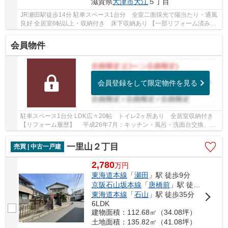
滋賀県
大津市
大江
５丁目
JR瀬田駅徒歩14分 駐車スペース1台分 全室二面採光で陽当たり・通風
良好 全居室6帖以上・収納付き 床下収納あり 【一部リフォーム済み】
屋根塗り替え、全室クロス・障子張替、給湯器...
会員物件
会員登録をして限定物件を見る
駐車スペース1台分 LDK広々20帖 トイレ2ヶ所あり 全居室収納付き
【リフォーム履歴】 平成26年7月：キッチン・風呂・洗面台交換、
LDKクロス張替、 キッチンフロアタイル張り替え...
一里山２丁目
売買 | 中古一戸建
2,780
万
円
東海道本線
「
瀬田
」駅 徒歩9分
京阪石山坂本線
「
唐橋前
」駅 徒歩35分
東海道本線
「
石山
」駅 徒歩35分
6LDK
建物面積：112.68㎡（34.08坪）
土地面積：135.82㎡（41.08坪）