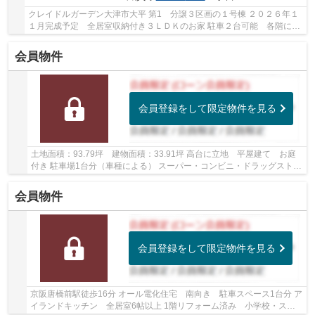
クレイドルガーデン大津市大平 第1 分譲３区画の１号棟 ２０２６年１
１月完成予定 全居室収納付き３ＬＤＫのお家 駐車２台可能 各階にト
イレあり ＷＩＣ・パントリーあり 防犯カメ...
会員物件
会員登録をして限定物件を見る
土地面積：93.79坪 建物面積：33.91坪 高台に立地 平屋建て お庭
付き 駐車場1台分（車種による） スーパー・コンビニ・ドラッグストア
徒歩10分圏内です
会員物件
会員登録をして限定物件を見る
京阪唐橋前駅徒歩16分 オール電化住宅 南向き 駐車スペース1台分 ア
イランドキッチン 全居室6帖以上 1階リフォーム済み 小学校・スー