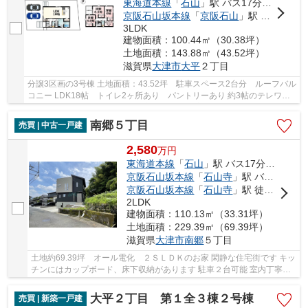
東海道本線
「
石山
」駅 バス17分 「石山団地」 停歩2分
京阪石山坂本線
「
京阪石山
」駅 バス17分 「石山団地」 停歩2分
3LDK
建物面積：100.44㎡（30.38坪）
土地面積：143.88㎡（43.52坪）
滋賀県
大津市
大平
２丁目
分譲3区画の3号棟 土地面積：43.52坪 駐車スペース2台分 ルーフバル
コニー LDK18帖 トイレ2ヶ所あり パントリーあり 約3帖のテレワー
クルームあり 収納スペース豊富 温水洗浄便座...
南郷５丁目
売買 | 中古一戸建
2,580
万
円
東海道本線
「
石山
」駅 バス17分 「南郷温泉」 停歩5分
京阪石山坂本線
「
石山寺
」駅 バス9分 「南郷温泉」 停歩5分
京阪石山坂本線
「
石山寺
」駅 徒歩48分
2LDK
建物面積：110.13㎡（33.31坪）
土地面積：229.39㎡（69.39坪）
滋賀県
大津市
南郷
５丁目
土地約69.39坪 オール電化 ２ＳＬＤＫのお家 閑静な住宅街です キッ
チンにはカップボード、床下収納があります 駐車２台可能 室内丁寧に
お使いですよ
大平２丁目 第１全３棟２号棟
売買 | 新築一戸建