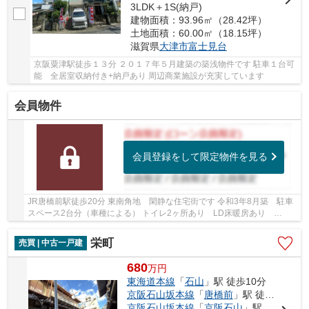
3LDK＋1S(納戸)
建物面積：93.96㎡（28.42坪）
土地面積：60.00㎡（18.15坪）
滋賀県
大津市
富士見台
京阪粟津駅徒歩１３分 ２０１７年５月建築の築浅物件です 駐車１台可
能 全居室収納付き+納戸あり 周辺商業施設が充実しています
会員物件
会員登録をして限定物件を見る
JR唐橋前駅徒歩20分 東南角地 閑静な住宅街です 令和3年8月築 駐車
スペース2台分（車種による） トイレ2ヶ所あり LD床暖房あり
WIC・玄関土間収納など収納スペース充実 令和8年5月...
栄町
売買 | 中古一戸建
680
万
円
東海道本線
「
石山
」駅 徒歩10分
京阪石山坂本線
「
唐橋前
」駅 徒歩4分
京阪石山坂本線
「
京阪石山
」駅 徒歩10分