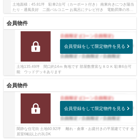
土地面積：45.81坪 駐車2台可（カーポート付き） 南東向きにつき陽当
たり・通風良好 二面バルコニー お風呂にテレビ付き 電動昇降の吊戸
棚あり トイレ2ヶ所あり 【リフォーム履歴...
会員物件
会員登録をして限定物件を見る
土地135.49坪 間口約14ｍ 角地です 部屋数豊富な８ＤＫ 駐車6台可
能 ウッドデッキあります
会員物件
会員登録をして限定物件を見る
閑静な住宅街 土地60.92坪 離れ・倉庫・お庭付きの平屋建てです 全
居室6帖以上の3LDK