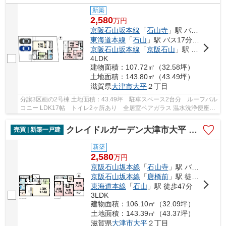
新築
2,580
万
円
京阪石山坂本線
「
石山寺
」駅 バス11分 「石山団地」 停歩2分
東海道本線
「
石山
」駅 バス17分 「石山団地」 停歩2分
京阪石山坂本線
「
京阪石山
」駅 バス17分 「石山団地」 停歩2分
4LDK
建物面積：107.72㎡（32.58坪）
土地面積：143.80㎡（43.49坪）
滋賀県
大津市
大平
２丁目
分譲3区画の2号棟 土地面積：43.49坪 駐車スペース2台分 ルーフバル
コニー LDK17帖 トイレ2ヶ所あり 全居室ペアガラス 温水洗浄便座・
浴室乾燥機・浄水器・24時間換気システムなど...
クレイドルガーデン大津市大平 第1 全３区画１号棟
売買 | 新築一戸建
新築
2,580
万
円
京阪石山坂本線
「
石山寺
」駅 バス12分 「石山団地（滋賀県）」 停歩2分
京阪石山坂本線
「
唐橋前
」駅 徒歩43分
東海道本線
「
石山
」駅 徒歩47分
3LDK
建物面積：106.10㎡（32.09坪）
土地面積：143.39㎡（43.37坪）
滋賀県
大津市
大平
２丁目