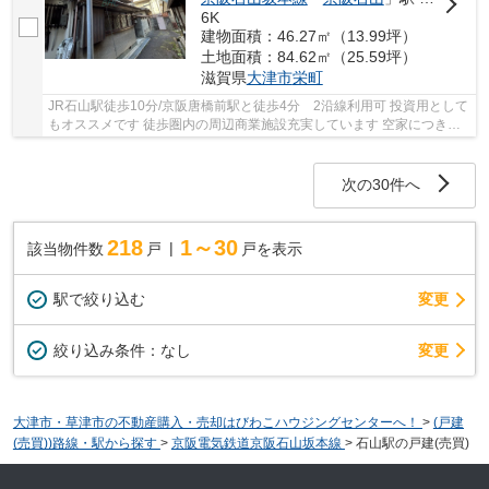
6K
建物面積：46.27㎡（13.99坪）
土地面積：84.62㎡（25.59坪）
滋賀県
大津市
栄町
JR石山駅徒歩10分/京阪唐橋前駅と徒歩4分 2沿線利用可 投資用として
もオススメです 徒歩圏内の周辺商業施設充実しています 空家につき即
引き渡し可能です
次の30件へ
218
1～30
該当物件数
戸
戸を表示
駅で絞り込む
変更
変更
絞り込み条件：
なし
大津市・草津市の不動産購入・売却はびわこハウジングセンターへ！
>
(戸建
(売買))路線・駅から探す
>
京阪電気鉄道京阪石山坂本線
>
石山駅の戸建(売買)