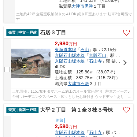
土地面積：141.03㎡（42.66坪）
滋賀県
大津市
黒津
１丁目
土地約42坪 全居室収納付きの４LDK 続き和室あります 駐車2台可能で
す
石居３丁目
売買 | 中古一戸建
2,980
万
円
東海道本線
「
石山
」駅 バス15分 「みどりヶ丘」 停歩3分
京阪石山坂本線
「
京阪石山
」駅 バス15分 「みどりヶ丘」 停歩3分
京阪石山坂本線
「
石山寺
」駅 徒歩72分
4LDK
建物面積：125.86㎡（38.07坪）
土地面積：382.75㎡（115.78坪）
滋賀県
大津市
石居
３丁目
土地面積：115.78坪 タマホーム施工のオール電化住宅 駐車スペース5
台可 ガーデニングスペース・広々としたお庭付き ウッドデッキあり
LDK21.4帖 トイレ2ヶ所あり 納戸あり 二面バ...
大平２丁目 第１全３棟３号棟
売買 | 新築一戸建
新築
2,580
万
円
京阪石山坂本線
「
石山寺
」駅 バス11分 「石山団地」 停歩2分