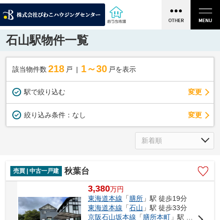
石山駅物件一覧
218
1～30
該当物件数
戸
戸を表示
駅で絞り込む
変更
変更
絞り込み条件：
なし
秋葉台
売買 | 中古一戸建
3,380
万
円
東海道本線
「
膳所
」駅 徒歩19分
東海道本線
「
石山
」駅 徒歩33分
京阪石山坂本線
「
膳所本町
」駅 徒歩15分