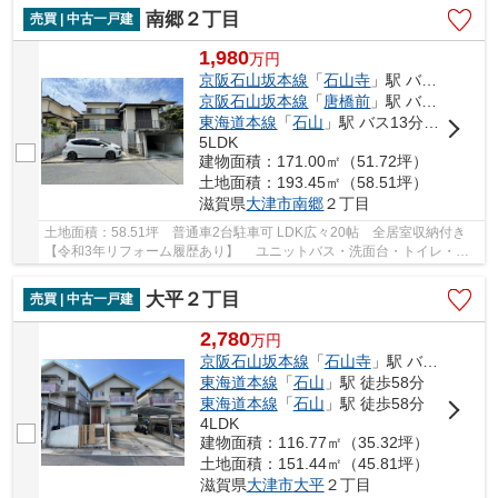
南郷２丁目
売買 | 中古一戸建
1,980
万
円
京阪石山坂本線
「
石山寺
」駅 バス8分 「南郷１丁目」 停歩7分
京阪石山坂本線
「
唐橋前
」駅 バス11分 「南郷１丁目」 停歩7分
東海道本線
「
石山
」駅 バス13分 「南郷１丁目」 停歩7分
5LDK
建物面積：171.00㎡（51.72坪）
土地面積：193.45㎡（58.51坪）
滋賀県
大津市
南郷
２丁目
土地面積：58.51坪 普通車2台駐車可 LDK広々20帖 全居室収納付き
【令和3年リフォーム履歴あり】 ユニットバス・洗面台・トイレ・シ
ステムキッチン交換、 フローリング張替、CF...
大平２丁目
売買 | 中古一戸建
2,780
万
円
京阪石山坂本線
「
石山寺
」駅 バス8分 停歩5分
東海道本線
「
石山
」駅 徒歩58分
東海道本線
「
石山
」駅 徒歩58分
4LDK
建物面積：116.77㎡（35.32坪）
土地面積：151.44㎡（45.81坪）
滋賀県
大津市
大平
２丁目