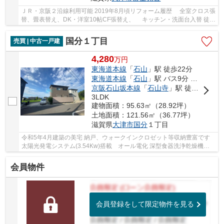
ＪＲ・京阪２沿線利用可能 2019年8月頃リフォーム履歴 全室クロス張
替、畳表替え、DK・洋室10帖CF張替え、 キッチン・洗面台入替 徒歩
圏内に商業施設充実しています
国分１丁目
売買 | 中古一戸建
4,280
万
円
東海道本線
「
石山
」駅 徒歩22分
東海道本線
「
石山
」駅 バス9分 「泉福寺」 停歩4分
京阪石山坂本線
「
石山寺
」駅 徒歩16分
3LDK
建物面積：95.63㎡（28.92坪）
土地面積：121.56㎡（36.77坪）
滋賀県
大津市
国分
１丁目
令和5年4月建築の美宅 納戸、ウォークインクロゼット等収納豊富です
太陽光発電システム(3.54Kw)搭載 オール電化 深型食器洗浄乾燥機、
浴室暖房乾燥機付きです
会員物件
会員登録をして限定物件を見る