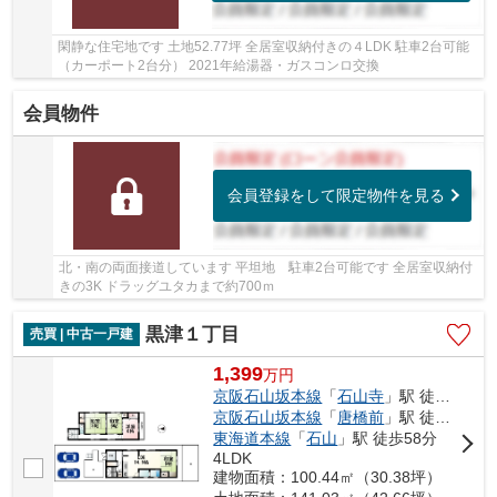
閑静な住宅地です 土地52.77坪 全居室収納付きの４LDK 駐車2台可能
（カーポート2台分） 2021年給湯器・ガスコンロ交換
会員物件
会員登録をして限定物件を見る
北・南の両面接道しています 平坦地 駐車2台可能です 全居室収納付
きの3K ドラッグユタカまで約700ｍ
黒津１丁目
売買 | 中古一戸建
1,399
万
円
京阪石山坂本線
「
石山寺
」駅 徒歩49分
京阪石山坂本線
「
唐橋前
」駅 徒歩47分
東海道本線
「
石山
」駅 徒歩58分
4LDK
建物面積：100.44㎡（30.38坪）