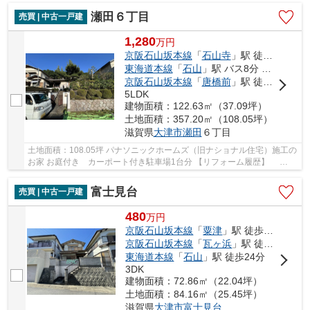
瀬田６丁目
売買 | 中古一戸建
1,280
万
円
京阪石山坂本線
「
石山寺
」駅 徒歩33分
東海道本線
「
石山
」駅 バス8分 「自動車教習所前」 停歩4分
京阪石山坂本線
「
唐橋前
」駅 徒歩39分
5LDK
建物面積：122.63㎡（37.09坪）
土地面積：357.20㎡（108.05坪）
滋賀県
大津市
瀬田
６丁目
土地面積：108.05坪 パナソニックホームズ（旧ナショナル住宅）施工の
お家 お庭付き カーポート付き駐車場1台分 【リフォーム履歴】
2021年4月：リビングの一部フローリング張替え ...
富士見台
売買 | 中古一戸建
480
万
円
京阪石山坂本線
「
粟津
」駅 徒歩16分
京阪石山坂本線
「
瓦ヶ浜
」駅 徒歩20分
東海道本線
「
石山
」駅 徒歩24分
3DK
建物面積：72.86㎡（22.04坪）
土地面積：84.16㎡（25.45坪）
滋賀県
大津市
富士見台