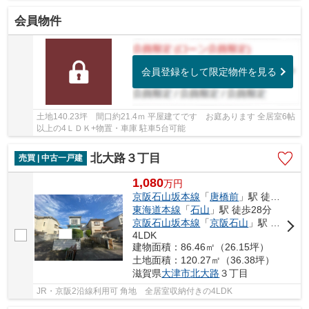
パー徒歩10分圏内です
会員物件
会員登録をして限定物件を見る
土地140.23坪 間口約21.4ｍ 平屋建てです お庭あります 全居室6帖
以上の4ＬＤＫ+物置・車庫 駐車5台可能
北大路３丁目
売買 | 中古一戸建
1,080
万
円
京阪石山坂本線
「
唐橋前
」駅 徒歩24分
東海道本線
「
石山
」駅 徒歩28分
京阪石山坂本線
「
京阪石山
」駅 バス8分 「永大団地」 停歩8分
4LDK
建物面積：86.46㎡（26.15坪）
土地面積：120.27㎡（36.38坪）
滋賀県
大津市
北大路
３丁目
JR・京阪2沿線利用可 角地 全居室収納付きの4LDK