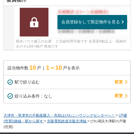
会員登録をして限定物件を見る
積水ハウス施工のお家 ２沿線利用可能です 全居室6帖以上・収納付
きの４LDK+納戸 角地です
10
1～10
該当物件数
戸
戸を表示
駅で絞り込む
変更
変更
絞り込み条件：
なし
大津市・草津市の不動産購入・売却はびわこハウジングセンターへ！
>
(戸建
(売買))路線・駅から探す
>
京阪電気鉄道京阪京津線
>
びわ湖浜大津駅の戸建
(売買)