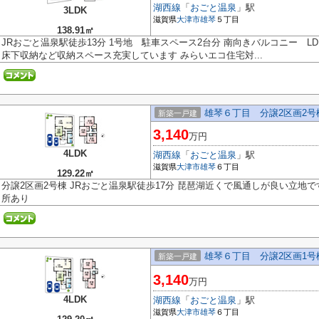
湖西線
「
おごと温泉
」駅
3LDK
滋賀県
大津市
雄琴
５丁目
138.91㎡
JRおごと温泉駅徒歩13分 1号地 駐車スペース2台分 南向きバルコニー LD
床下収納など収納スペース充実しています みらいエコ住宅対...
雄琴６丁目 分譲2区画2号
新築一戸建
3,140
万円
4LDK
湖西線
「
おごと温泉
」駅
滋賀県
大津市
雄琴
６丁目
129.22㎡
分譲2区画2号棟 JRおごと温泉駅徒歩17分 琵琶湖近くで風通しが良い立地で
所あり
雄琴６丁目 分譲2区画1号
新築一戸建
3,140
万円
4LDK
湖西線
「
おごと温泉
」駅
滋賀県
大津市
雄琴
６丁目