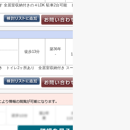
す 全居室収納付きの４LDK 駐車2台可能 トイレ２ヶ
築36年
木造
徒歩13分
-
110.05㎡
選択
▼
ス付き トイレ2ヶ所あり 全居室収納付き スーパー・コ