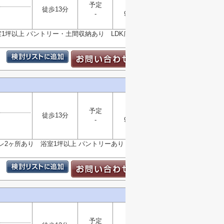
予定
木造
徒歩13分
-
98.82㎡
選択
▼
室1坪以上 パントリー・土間収納あり LDK広々19帖
予定
木造
徒歩13分
-
99.63㎡
選択
▼
レ2ヶ所あり 浴室1坪以上 パントリーあり LDK広々
予定
木造