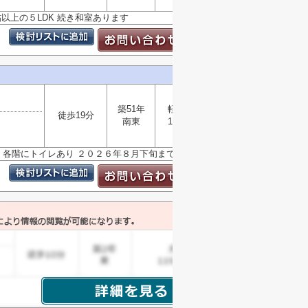
帖以上の５LDK 続き和室あります
築51年
軽量鉄骨
徒歩19分
選択
南東
158.40㎡
▼
 各階にトイレあり ２０２６年８月下旬まで現況販売