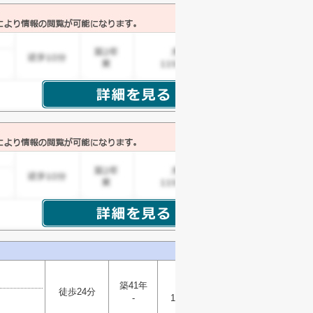
築41年
木造
徒歩24分
選択
-
111.42㎡
▼