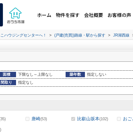
ホーム
物件を探す
会社概要
お客様の声
わこハウジングセンターへ！
>
(戸建(売買))路線・駅から探す
>
JR湖西線
面積
下限なし～上限なし
築年数
指定しない
間取り
指定なし
唐崎
比叡山坂本
おご
(35)
(53)
(102)
)