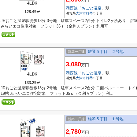
万円
4LDK
湖西線
「
おごと温泉
」駅
128.49㎡
滋賀県
大津市
雄琴
５丁目
JRおごと温泉駅徒歩13分 3号地 駐車スペース2台分 トイレ2ヶ所あり 浴
みらいエコ住宅対象 フラット35ｓ（金利Ａプラン）利用可
雄琴５丁目 ２号地
新築一戸建
3,080
万円
湖西線
「
おごと温泉
」駅
4LDK
滋賀県
大津市
雄琴
５丁目
133.29㎡
JRおごと温泉駅徒歩13分 2号地 駐車スペース2台分 二面バルコニー トイ
19帖 みらいエコ住宅対象 フラット35ｓ（金利Ａプラン）利...
雄琴５丁目 １号地
新築一戸建
2,780
万円