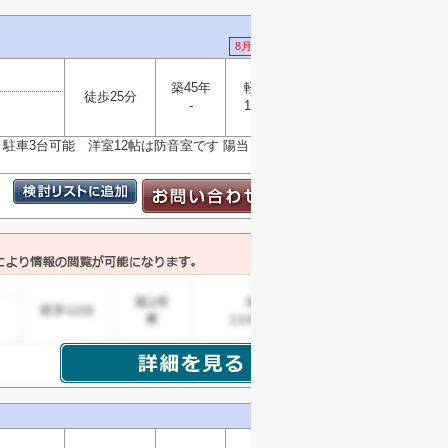
8月1日 値下げ
築45年
軽量鉄骨
徒歩25分
選択
-
148.34㎡
▼
DK 駐車3台可能 洋室12帖は防音室です 陽当り・通風