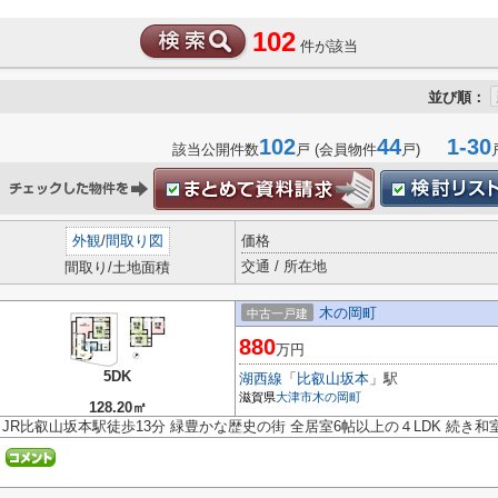
102
件が該当
並び順：
102
44
1-30
該当公開件数
戸 (会員物件
戸)
外観
/
間取り図
価格
交通 / 所在地
間取り/土地面積
木の岡町
中古一戸建
880
万円
5DK
湖西線
「
比叡山坂本
」駅
滋賀県
大津市
木の岡町
128.20㎡
JR比叡山坂本駅徒歩13分 緑豊かな歴史の街 全居室6帖以上の４LDK 続き和