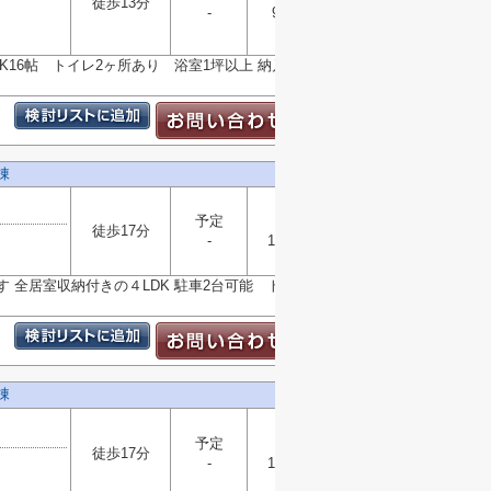
徒歩13分
-
93.95㎡
選択
▼
K16帖 トイレ2ヶ所あり 浴室1坪以上 納戸・WIC・
棟
予定
木造
徒歩17分
-
102.26㎡
選択
▼
す 全居室収納付きの４LDK 駐車2台可能 トイレ２ヶ
棟
予定
木造
徒歩17分
-
103.51㎡
選択
▼