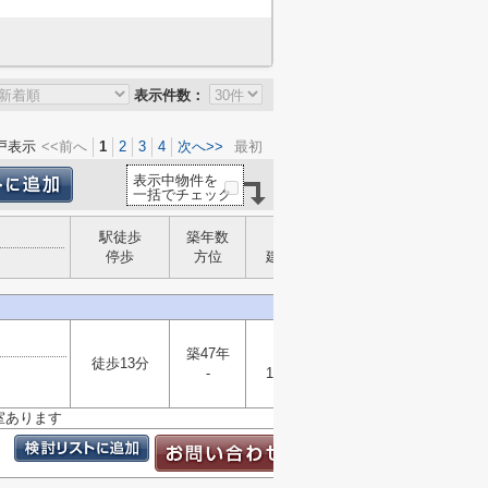
表示件数：
戸表示
<<前へ
1
2
3
4
次へ>>
最初
表示中物件を
一括でチェック
駅徒歩
築年数
構造
停歩
方位
建物面積
築47年
木造
徒歩13分
選択
-
102.10㎡
▼
室あります