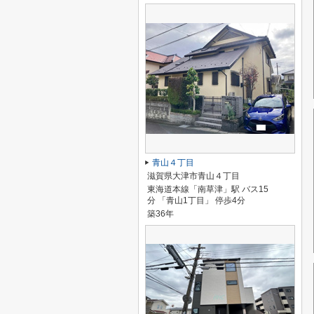
青山４丁目
滋賀県大津市青山４丁目
東海道本線「南草津」駅 バス15
分 「青山1丁目」 停歩4分
築36年