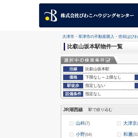
大津市・草津市の不動産購入・売却はび
比叡山坂本駅物件一覧
沿線
比叡山坂本駅
価格
下限なし～上限なし
駅徒歩
指定しない
設備条件
指定なし
JR湖西線
駅で絞り込む
山科
大津京
(7)
小野
和邇
(64)
(31