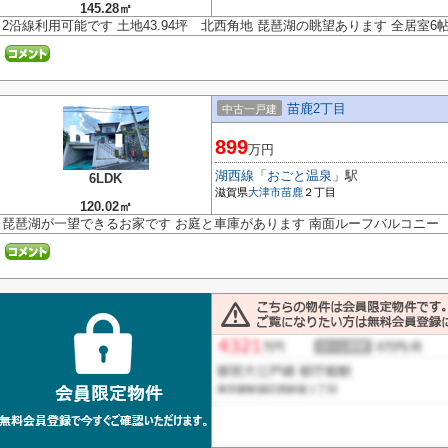
145.28㎡
2沿線利用可能です 土地43.94坪 北西角地 琵琶湖の眺望あります 全居室6
苗鹿2丁目
中古一戸建
899
万円
湖西線
「
おごと温泉
」駅
6LDK
滋賀県
大津市
苗鹿
２丁目
120.02㎡
琵琶湖が一望できるお家です お庭と車庫があります 南面ルーフバルコニー