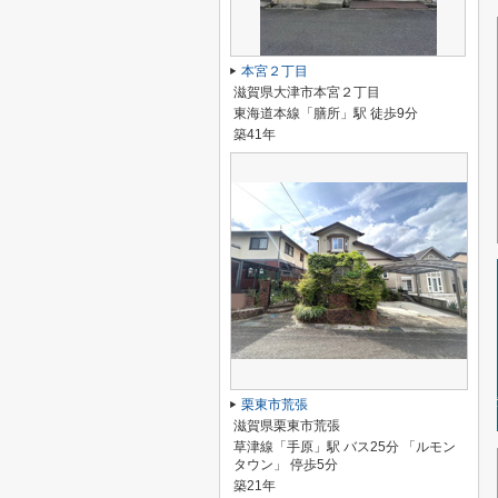
本宮２丁目
滋賀県大津市本宮２丁目
東海道本線「膳所」駅 徒歩9分
築41年
栗東市荒張
滋賀県栗東市荒張
草津線「手原」駅 バス25分 「ルモン
タウン」 停歩5分
築21年