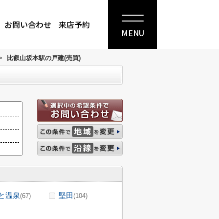
お問い合わせ
来店予約
MENU
>
比叡山坂本駅の戸建(売買)
と温泉
堅田
(67)
(104)