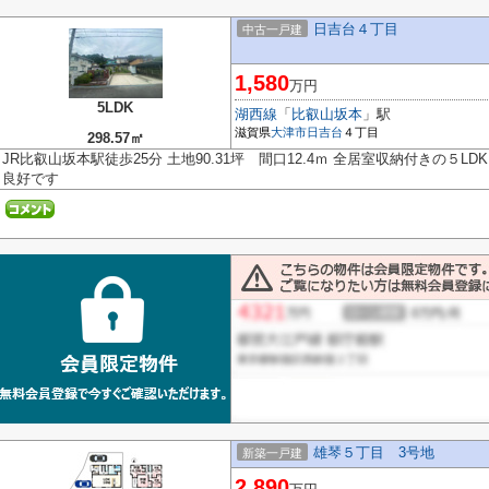
日吉台４丁目
中古一戸建
1,580
万円
5LDK
湖西線
「
比叡山坂本
」駅
滋賀県
大津市
日吉台
４丁目
298.57㎡
JR比叡山坂本駅徒歩25分 土地90.31坪 間口12.4ｍ 全居室収納付きの５L
良好です
雄琴５丁目 3号地
新築一戸建
2,890