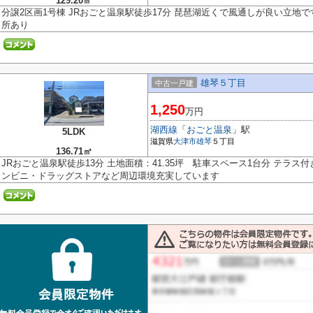
129.20㎡
分譲2区画1号棟 JRおごと温泉駅徒歩17分 琵琶湖近くで風通しが良い立地で
所あり
雄琴５丁目
中古一戸建
1,250
万円
湖西線
「
おごと温泉
」駅
5LDK
滋賀県
大津市
雄琴
５丁目
136.71㎡
JRおごと温泉駅徒歩13分 土地面積：41.35坪 駐車スペース1台分 テラ
ンビニ・ドラッグストアなど周辺環境充実しています