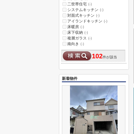
二世帯住宅
(-)
システムキッチン
(-)
対面式キッチン
(-)
アイランドキッチン
(-)
床暖房
(-)
床下収納
(-)
複層ガラス
(-)
南向き
(-)
102
件が該当
新着物件