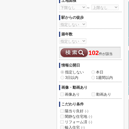
土地面積
～
駅からの徒歩
築年数
102
件が該当
情報公開日
指定しない
本日
3日以内
1週間以内
画像・動画あり
画像あり
動画あり
こだわり条件
陽当り良好
(-)
閑静な住宅地
(-)
リフォーム済
(-)
輸入住宅
(-)