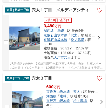
ァミリーにオススメのエリアです
穴太１丁目 メルディアシティ唐崎R号棟
売買 | 新築一戸建
7月10日 値下げ
3,480
万
円
湖西線
「
唐崎
」駅 徒歩9分
京阪石山坂本線
「
穴太
」駅 徒歩6分
京阪石山坂本線
「
松ノ馬場
」駅 徒歩21分
3LDK
建物面積：90.51㎡（27.37坪）
土地面積：125.05㎡（37.82坪）
滋賀県
大津市
穴太
１丁目
JR唐崎駅徒歩9分 2沿線利用可 全23区画のR号棟 角地 駐車スペー
ス2台分 トイレ2ヶ所あり LD床暖房あり リビング上部吹抜け 子育て
ファミリーにオススメのエリアです
穴太３丁目
売買 | 中古一戸建
600
万
円
京阪石山坂本線
「
穴太
」駅 徒歩6分
湖西線
「
唐崎
」駅 徒歩18分
京阪石山坂本線
「
松ノ馬場
」駅 徒歩25分
4DK