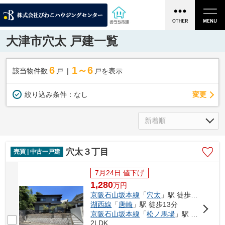
大津市穴太 戸建一覧
6
1～6
該当物件数
戸
戸を表示
変更
絞り込み条件：
なし
穴太３丁目
売買 | 中古一戸建
7月24日 値下げ
1,280
万
円
京阪石山坂本線
「
穴太
」駅 徒歩3分
湖西線
「
唐崎
」駅 徒歩13分
京阪石山坂本線
「
松ノ馬場
」駅 徒歩21分
2LDK