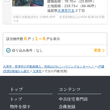
建物面積：78.70㎡（23.80坪）
土地面積：219.73㎡（66.46坪）
滋賀県
大津市
穴太
３丁目
京阪穴太駅徒歩6分 土地66.46坪 全居室6帖以上の4DK 駐車3台可能
です
6
1～6
該当物件数
戸
戸を表示
変更
絞り込み条件：
なし
大津市・草津市の不動産購入・売却はびわこハウジングセンターへ！
>
(戸建
(売買))地域から探す
>
大津市
>
穴太の戸建(売買)
トップ
コンテンツ
トップ
中古住宅専門店
物件を探す
会員登録