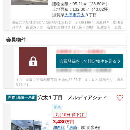
建物面積：95.21㎡（28.80坪）
土地面積：132.30㎡（40.02坪）
滋賀県
大津市
穴太
３丁目
京阪穴太駅徒歩3分/JR唐崎駅徒歩13分 2沿線利用可 お庭付き 照明器
具付き 複層ガラス 浴室乾燥機付き LDK広々20帖 広縁あり 全居室
6帖以上 空家につき即引き渡し可能です
会員物件
会員登録をして限定物件を見る
ＪＲ・京阪２沿線利用可能 土地約32.25坪 ４ＬＤＫ 陽当たり、通風
良好です
穴太１丁目 メルディアシティ唐崎L号棟
売買 | 新築一戸建
新築
7月10日 値下げ
3,480
万
円
湖西線
「
唐崎
」駅 徒歩9分