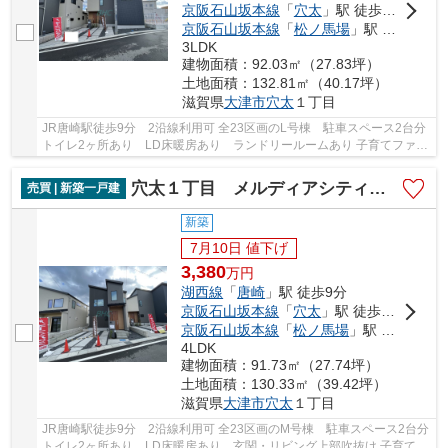
京阪石山坂本線
「
穴太
」駅 徒歩6分
京阪石山坂本線
「
松ノ馬場
」駅 徒歩21分
3LDK
建物面積：92.03㎡（27.83坪）
土地面積：132.81㎡（40.17坪）
滋賀県
大津市
穴太
１丁目
JR唐崎駅徒歩9分 2沿線利用可 全23区画のL号棟 駐車スペース2台分
トイレ2ヶ所あり LD床暖房あり ランドリールームあり 子育てファミ
リーにオススメのエリアです
穴太１丁目 メルディアシティ唐崎M号棟
売買 | 新築一戸建
新築
7月10日 値下げ
3,380
万
円
湖西線
「
唐崎
」駅 徒歩9分
京阪石山坂本線
「
穴太
」駅 徒歩6分
京阪石山坂本線
「
松ノ馬場
」駅 徒歩21分
4LDK
建物面積：91.73㎡（27.74坪）
土地面積：130.33㎡（39.42坪）
滋賀県
大津市
穴太
１丁目
JR唐崎駅徒歩9分 2沿線利用可 全23区画のM号棟 駐車スペース2台分
トイレ2ヶ所あり LD床暖房あり 玄関・リビング上部吹抜け 子育てフ