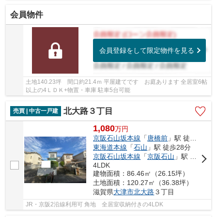
パー徒歩10分圏内です
会員物件
会員登録をして限定物件を見る
土地140.23坪 間口約21.4ｍ 平屋建てです お庭あります 全居室6帖
以上の4ＬＤＫ+物置・車庫 駐車5台可能
北大路３丁目
売買 | 中古一戸建
1,080
万
円
京阪石山坂本線
「
唐橋前
」駅 徒歩24分
東海道本線
「
石山
」駅 徒歩28分
京阪石山坂本線
「
京阪石山
」駅 バス8分 「永大団地」 停歩8分
4LDK
建物面積：86.46㎡（26.15坪）
土地面積：120.27㎡（36.38坪）
滋賀県
大津市
北大路
３丁目
JR・京阪2沿線利用可 角地 全居室収納付きの4LDK