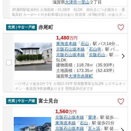
滋賀県
大津市
一里山
２丁目
JR瀬田駅徒歩9分 土地面積：41.08坪 6LDK 南向きにつき陽当り・通
風良好 カーポート付き駐車場1台分あり 防音室（9.5帖洋室）がありグラ
ンドピアノの設置が可能です 小学校・スーパ...
赤尾町
売買 | 中古一戸建
1,480
万
円
東海道本線
「
石山
」駅 バス14分 「赤尾町」 停歩2分
京阪石山坂本線
「
石山寺
」駅 バス7分 「赤尾町」 停歩2分
京阪石山坂本線
「
京阪石山
」駅 バス14分 「赤尾町」 停歩2分
5LDK
建物面積：118.78㎡（35.93坪）
土地面積：173.35㎡（52.43坪）
滋賀県
大津市
赤尾町
バス停より徒歩2分です 土地52.43坪 部屋数豊富な5LDK システムキッ
チン・食器洗浄乾燥機あります 照明器具付きです
富士見台
売買 | 中古一戸建
1,560
万
円
京阪石山坂本線
「
粟津
」駅 徒歩13分
東海道本線
「
石山
」駅 徒歩21分
京阪石山坂本線
「
瓦ヶ浜
」駅 徒歩16分