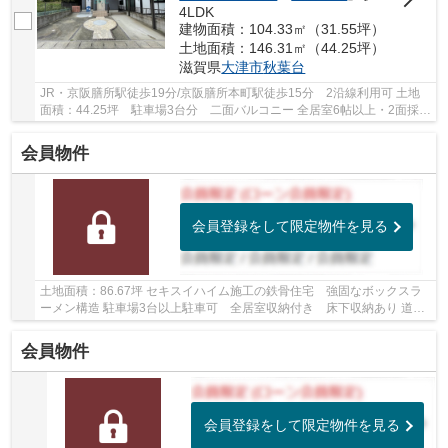
4LDK
建物面積：104.33㎡（31.55坪）
土地面積：146.31㎡（44.25坪）
滋賀県
大津市
秋葉台
JR・京阪膳所駅徒歩19分/京阪膳所本町駅徒歩15分 2沿線利用可 土地
面積：44.25坪 駐車場3台分 二面バルコニー 全居室6帖以上・2面採光
で陽当たり・通風良好です 【令和8年7月内装リ...
会員物件
会員登録をして限定物件を見る
土地面積：86.67坪 セキスイハイム施工の鉄骨住宅 強固なボックスラ
ーメン構造 駐車場3台以上駐車可 全居室収納付き 床下収納あり 道路
向かいに南郷小学校があり、お子様の通学にも...
会員物件
会員登録をして限定物件を見る