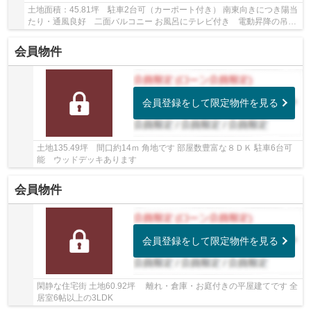
土地面積：45.81坪 駐車2台可（カーポート付き） 南東向きにつき陽当
たり・通風良好 二面バルコニー お風呂にテレビ付き 電動昇降の吊戸
棚あり トイレ2ヶ所あり 【リフォーム履歴...
会員物件
会員登録をして限定物件を見る
土地135.49坪 間口約14ｍ 角地です 部屋数豊富な８ＤＫ 駐車6台可
能 ウッドデッキあります
会員物件
会員登録をして限定物件を見る
閑静な住宅街 土地60.92坪 離れ・倉庫・お庭付きの平屋建てです 全
居室6帖以上の3LDK