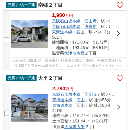
南郷２丁目
売買 | 中古一戸建
1,980
万
円
京阪石山坂本線
「
石山寺
」駅 バス8分 「南郷１丁目」 停歩7分
京阪石山坂本線
「
唐橋前
」駅 バス11分 「南郷１丁目」 停歩7分
東海道本線
「
石山
」駅 バス13分 「南郷１丁目」 停歩7分
5LDK
建物面積：171.00㎡（51.72坪）
土地面積：193.45㎡（58.51坪）
滋賀県
大津市
南郷
２丁目
土地面積：58.51坪 普通車2台駐車可 LDK広々20帖 全居室収納付き
【令和3年リフォーム履歴あり】 ユニットバス・洗面台・トイレ・シ
ステムキッチン交換、 フローリング張替、CF...
大平２丁目
売買 | 中古一戸建
2,780
万
円
京阪石山坂本線
「
石山寺
」駅 バス8分 停歩5分
東海道本線
「
石山
」駅 徒歩58分
東海道本線
「
石山
」駅 徒歩58分
4LDK
建物面積：116.77㎡（35.32坪）
土地面積：151.44㎡（45.81坪）
滋賀県
大津市
大平
２丁目