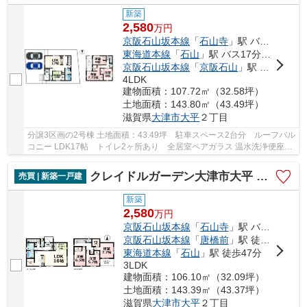
新築
2,580
万
円
京阪石山坂本線
「
石山寺
」駅 バス11分 「石山団地」 停歩2分
東海道本線
「
石山
」駅 バス17分 「石山団地」 停歩2分
京阪石山坂本線
「
京阪石山
」駅 バス17分 「石山団地」 停歩2分
4LDK
建物面積：107.72㎡（32.58坪）
土地面積：143.80㎡（43.49坪）
滋賀県
大津市
大平
２丁目
分譲3区画の2号棟 土地面積：43.49坪 駐車スペース2台分 ルーフバル
コニー LDK17帖 トイレ2ヶ所あり 全居室ペアガラス 温水洗浄便座・
浴室乾燥機・浄水器・24時間換気システムなど...
クレイドルガーデン大津市大平 第1 全３区画１号棟
売買 | 新築一戸建
新築
2,580
万
円
京阪石山坂本線
「
石山寺
」駅 バス12分 「石山団地（滋賀県）」 停歩2分
京阪石山坂本線
「
唐橋前
」駅 徒歩43分
東海道本線
「
石山
」駅 徒歩47分
3LDK
建物面積：106.10㎡（32.09坪）
土地面積：143.39㎡（43.37坪）
滋賀県
大津市
大平
２丁目