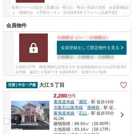
駐車スペース2台分（普通1台・軽1台） 明るい吹抜け玄関 全居室6帖以
上・収納付き L字型キッチン 【2026年9月リフォーム完成予定】 水
回り：キッチン・浴室・トイレ・洗面、内装：...
会員物件
会員登録をして限定物件を見る
土地53.57坪 角地 閑静な住宅街です 全居室収納付きの４LDK 駐車2
台可能 陽当たり良好です 令和8年6月：全室クロス張替
大江５丁目
売買 | 中古一戸建
2,280
万
円
東海道本線
「
瀬田
」駅 徒歩14分
京阪石山坂本線
「
唐橋前
」駅 徒歩35分
東海道本線
「
石山
」駅 徒歩33分
4LDK
建物面積：88.60㎡（26.80坪）
土地面積：93.14㎡（28.17坪）