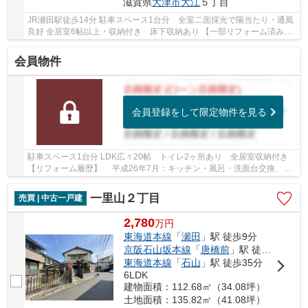
滋賀県
大津市
大江
５丁目
JR瀬田駅徒歩14分 駐車スペース1台分 全室二面採光で陽当たり・通風
良好 全居室6帖以上・収納付き 床下収納あり 【一部リフォーム済み】
屋根塗り替え、全室クロス・障子張替、給湯器...
会員物件
会員登録をして限定物件を見る
駐車スペース1台分 LDK広々20帖 トイレ2ヶ所あり 全居室収納付き
【リフォーム履歴】 平成26年7月：キッチン・風呂・洗面台交換、
LDKクロス張替、 キッチンフロアタイル張り替え...
一里山２丁目
売買 | 中古一戸建
2,780
万
円
東海道本線
「
瀬田
」駅 徒歩9分
京阪石山坂本線
「
唐橋前
」駅 徒歩35分
東海道本線
「
石山
」駅 徒歩35分
6LDK
建物面積：112.68㎡（34.08坪）
土地面積：135.82㎡（41.08坪）