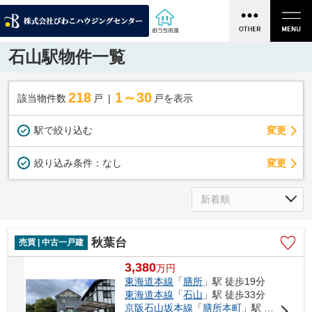
石山駅物件一覧
218
1～30
該当物件数
戸
戸を表示
駅で絞り込む
変更
変更
絞り込み条件：
なし
秋葉台
売買 | 中古一戸建
3,380
万
円
東海道本線
「
膳所
」駅 徒歩19分
東海道本線
「
石山
」駅 徒歩33分
京阪石山坂本線
「
膳所本町
」駅 徒歩15分