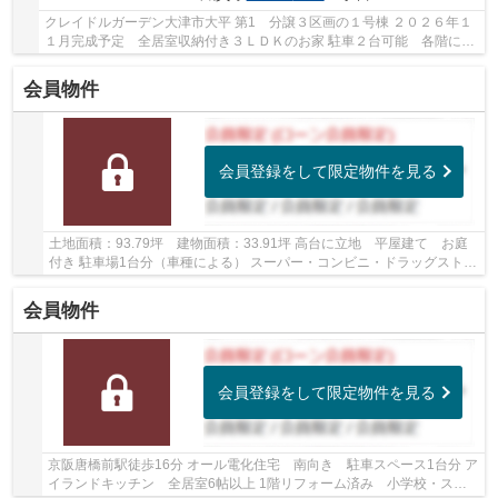
クレイドルガーデン大津市大平 第1 分譲３区画の１号棟 ２０２６年１
１月完成予定 全居室収納付き３ＬＤＫのお家 駐車２台可能 各階にト
イレあり ＷＩＣ・パントリーあり 防犯カメ...
会員物件
会員登録をして限定物件を見る
土地面積：93.79坪 建物面積：33.91坪 高台に立地 平屋建て お庭
付き 駐車場1台分（車種による） スーパー・コンビニ・ドラッグストア
徒歩10分圏内です
会員物件
会員登録をして限定物件を見る
京阪唐橋前駅徒歩16分 オール電化住宅 南向き 駐車スペース1台分 ア
イランドキッチン 全居室6帖以上 1階リフォーム済み 小学校・スー