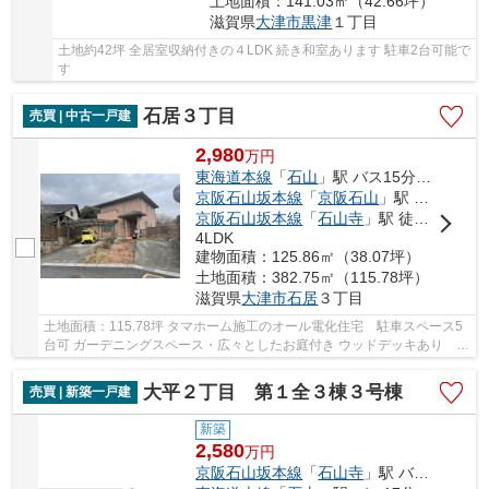
土地面積：141.03㎡（42.66坪）
滋賀県
大津市
黒津
１丁目
土地約42坪 全居室収納付きの４LDK 続き和室あります 駐車2台可能で
す
石居３丁目
売買 | 中古一戸建
2,980
万
円
東海道本線
「
石山
」駅 バス15分 「みどりヶ丘」 停歩3分
京阪石山坂本線
「
京阪石山
」駅 バス15分 「みどりヶ丘」 停歩3分
京阪石山坂本線
「
石山寺
」駅 徒歩72分
4LDK
建物面積：125.86㎡（38.07坪）
土地面積：382.75㎡（115.78坪）
滋賀県
大津市
石居
３丁目
土地面積：115.78坪 タマホーム施工のオール電化住宅 駐車スペース5
台可 ガーデニングスペース・広々としたお庭付き ウッドデッキあり
LDK21.4帖 トイレ2ヶ所あり 納戸あり 二面バ...
大平２丁目 第１全３棟３号棟
売買 | 新築一戸建
新築
2,580
万
円
京阪石山坂本線
「
石山寺
」駅 バス11分 「石山団地」 停歩2分