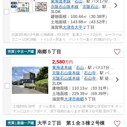
東海道本線
「
石山
」駅 バス17分 「石山団地」 停歩2分
京阪石山坂本線
「
京阪石山
」駅 バス17分 「石山団地」 停歩2分
3LDK
建物面積：100.44㎡（30.38坪）
土地面積：143.88㎡（43.52坪）
滋賀県
大津市
大平
２丁目
分譲3区画の3号棟 土地面積：43.52坪 駐車スペース2台分 ルーフバル
コニー LDK18帖 トイレ2ヶ所あり パントリーあり 約3帖のテレワー
クルームあり 収納スペース豊富 温水洗浄便座...
南郷５丁目
売買 | 中古一戸建
2,580
万
円
東海道本線
「
石山
」駅 バス17分 「南郷温泉」 停歩5分
京阪石山坂本線
「
石山寺
」駅 バス9分 「南郷温泉」 停歩5分
京阪石山坂本線
「
石山寺
」駅 徒歩48分
2LDK
建物面積：110.13㎡（33.31坪）
土地面積：229.39㎡（69.39坪）
滋賀県
大津市
南郷
５丁目
土地約69.39坪 オール電化 ２ＳＬＤＫのお家 閑静な住宅街です キッ
チンにはカップボード、床下収納があります 駐車２台可能 室内丁寧に
お使いですよ
大平２丁目 第１全３棟２号棟
売買 | 新築一戸建