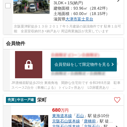
3LDK＋1S(納戸)
建物面積：93.96㎡（28.42坪）
土地面積：60.00㎡（18.15坪）
滋賀県
大津市
富士見台
京阪粟津駅徒歩１３分 ２０１７年５月建築の築浅物件です 駐車１台可
能 全居室収納付き+納戸あり 周辺商業施設が充実しています
会員物件
会員登録をして限定物件を見る
JR唐橋前駅徒歩20分 東南角地 閑静な住宅街です 令和3年8月築 駐車
スペース2台分（車種による） トイレ2ヶ所あり LD床暖房あり
WIC・玄関土間収納など収納スペース充実 令和8年5月...
栄町
売買 | 中古一戸建
680
万
円
東海道本線
「
石山
」駅 徒歩10分
京阪石山坂本線
「
唐橋前
」駅 徒歩4分
京阪石山坂本線
「
京阪石山
」駅 徒歩10分