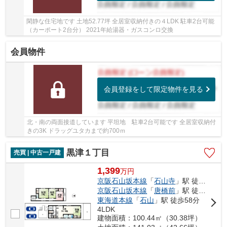
閑静な住宅地です 土地52.77坪 全居室収納付きの４LDK 駐車2台可能
（カーポート2台分） 2021年給湯器・ガスコンロ交換
会員物件
会員登録をして限定物件を見る
北・南の両面接道しています 平坦地 駐車2台可能です 全居室収納付
きの3K ドラッグユタカまで約700ｍ
黒津１丁目
売買 | 中古一戸建
1,399
万
円
京阪石山坂本線
「
石山寺
」駅 徒歩49分
京阪石山坂本線
「
唐橋前
」駅 徒歩47分
東海道本線
「
石山
」駅 徒歩58分
4LDK
建物面積：100.44㎡（30.38坪）