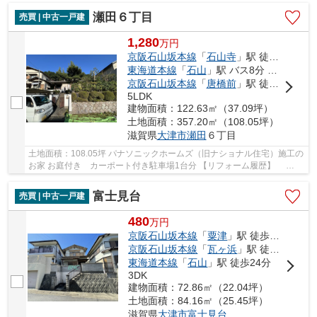
瀬田６丁目
売買 | 中古一戸建
1,280
万
円
京阪石山坂本線
「
石山寺
」駅 徒歩33分
東海道本線
「
石山
」駅 バス8分 「自動車教習所前」 停歩4分
京阪石山坂本線
「
唐橋前
」駅 徒歩39分
5LDK
建物面積：122.63㎡（37.09坪）
土地面積：357.20㎡（108.05坪）
滋賀県
大津市
瀬田
６丁目
土地面積：108.05坪 パナソニックホームズ（旧ナショナル住宅）施工の
お家 お庭付き カーポート付き駐車場1台分 【リフォーム履歴】
2021年4月：リビングの一部フローリング張替え ...
富士見台
売買 | 中古一戸建
480
万
円
京阪石山坂本線
「
粟津
」駅 徒歩16分
京阪石山坂本線
「
瓦ヶ浜
」駅 徒歩20分
東海道本線
「
石山
」駅 徒歩24分
3DK
建物面積：72.86㎡（22.04坪）
土地面積：84.16㎡（25.45坪）
滋賀県
大津市
富士見台