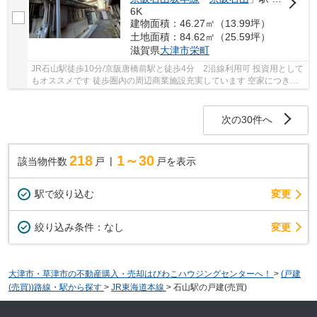
6K
建物面積：46.27㎡（13.99坪）
土地面積：84.62㎡（25.59坪）
滋賀県
大津市
栄町
JR石山駅徒歩10分/京阪唐橋前駅と徒歩4分 2沿線利用可 投資用として
もオススメです 徒歩圏内の周辺商業施設充実しています 空家につき即
引き渡し可能です
次の30件へ
218
1～30
該当物件数
戸
戸を表示
駅で絞り込む
変更
変更
絞り込み条件：
なし
大津市・草津市の不動産購入・売却はびわこハウジングセンターへ！
>
(戸建
(売買))路線・駅から探す
>
JR東海道本線
>
石山駅の戸建(売買)