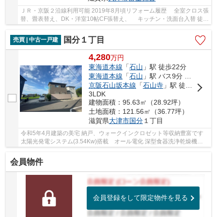
ＪＲ・京阪２沿線利用可能 2019年8月頃リフォーム履歴 全室クロス張
替、畳表替え、DK・洋室10帖CF張替え、 キッチン・洗面台入替 徒歩
圏内に商業施設充実しています
国分１丁目
売買 | 中古一戸建
4,280
万
円
東海道本線
「
石山
」駅 徒歩22分
東海道本線
「
石山
」駅 バス9分 「泉福寺」 停歩4分
京阪石山坂本線
「
石山寺
」駅 徒歩16分
3LDK
建物面積：95.63㎡（28.92坪）
土地面積：121.56㎡（36.77坪）
滋賀県
大津市
国分
１丁目
令和5年4月建築の美宅 納戸、ウォークインクロゼット等収納豊富です
太陽光発電システム(3.54Kw)搭載 オール電化 深型食器洗浄乾燥機、
浴室暖房乾燥機付きです
会員物件
会員登録をして限定物件を見る