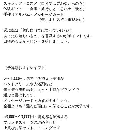
スキンケア・コスメ（自分では買わないものを）

体験ギフト——食事・旅行など（思い出に残る）

　　　　　　　　　（費用より気持ち重視派に）
選ぶ際は「普段自分では買わないけれど
あったら嬉しいもの」を意識するのがポイントです。
日頃の会話からヒントを拾いましょう。

【予算別おすすめギフト】

○〜3,000円：気持ちを添えた実用品

ハンドクリームや入浴剤など
毎日使う消耗品をちょっと上質なブランドで
選ぶと喜ばれます。
メッセージカードを必ず添えましょう。
金額よりも「選んだ理由」を伝えることが大切です。

○3,000〜10,000円：特別感を演出する

ブランドスイーツの詰め合わせ
上質なお茶セット、アロマグッズ