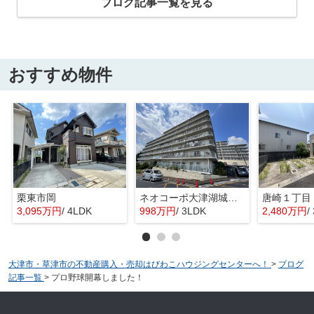
ブログ記事一覧を見る
おすすめ物件
栗東市岡
ネオコーポ大津湖城が丘Ｂ棟
唐崎１丁目
3,095万円
/ 4LDK
998万円
/ 3LDK
2,480万円
/
大津市・草津市の不動産購入・売却はびわこハウジングセンターへ！
>
ブログ
記事一覧
>
プロ野球開幕しました！