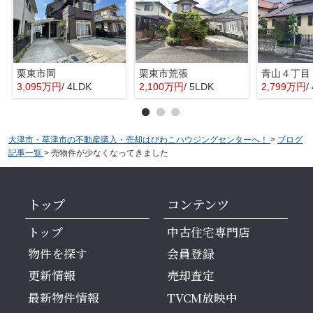
栗東市岡
栗東市荒張
青山４丁目
3,095万円
/ 4LDK
2,100万円
/ 5LDK
2,799万円
/
大津市・草津市の不動産購入・売却はびわこハウジングセンターへ！
>
ブログ
記事一覧
>
売物件が少なくなってきました
トップ
コンテンツ
トップ
中古住宅専門店
物件を探す
会員登録
更新情報
売却査定
最新物件情報
TVCM放映中