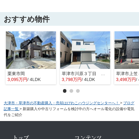
おすすめ物件
栗東市岡
草津市川原３丁目 限定1区画
草津市上笠
3,095万円
/ 4LDK
3,798万円
/ 4LDK
3,498万円
/
大津市・草津市の不動産購入・売却はびわこハウジングセンターへ！
>
ブログ
記事一覧
>
新築購入や中古リフォームを検討中の方へオール電化の設備や電気
代をご紹介
トップ
コンテンツ