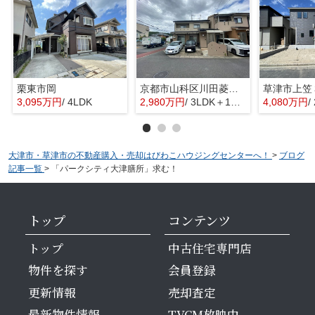
栗東市岡
京都市山科区川田菱尾田
3,095万円
/ 4LDK
2,980万円
/ 3LDK＋1S(納戸)
4,080万円
/
大津市・草津市の不動産購入・売却はびわこハウジングセンターへ！
>
ブログ
記事一覧
>
「パークシティ大津膳所」求む！
トップ
コンテンツ
トップ
中古住宅専門店
物件を探す
会員登録
更新情報
売却査定
最新物件情報
TVCM放映中