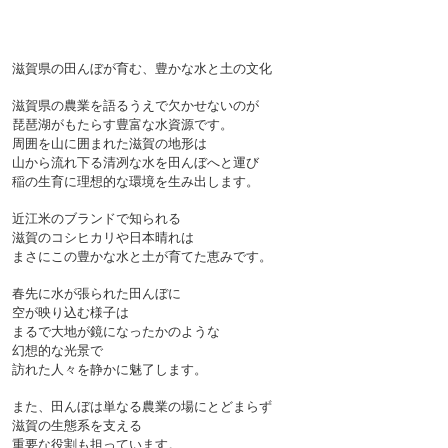
滋賀県の田んぼが育む、豊かな水と土の文化

滋賀県の農業を語るうえで欠かせないのが
琵琶湖がもたらす豊富な水資源です。
周囲を山に囲まれた滋賀の地形は
山から流れ下る清冽な水を田んぼへと運び
稲の生育に理想的な環境を生み出します。
近江米のブランドで知られる
滋賀のコシヒカリや日本晴れは
まさにこの豊かな水と土が育てた恵みです。
春先に水が張られた田んぼに
空が映り込む様子は
まるで大地が鏡になったかのような
幻想的な光景で
訪れた人々を静かに魅了します。

また、田んぼは単なる農業の場にとどまらず
滋賀の生態系を支える
重要な役割も担っています。