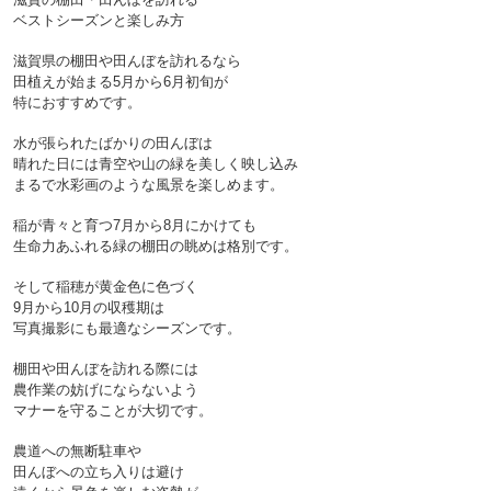
ベストシーズンと楽しみ方

滋賀県の棚田や田んぼを訪れるなら
田植えが始まる5月から6月初旬が
特におすすめです。
水が張られたばかりの田んぼは
晴れた日には青空や山の緑を美しく映し込み
まるで水彩画のような風景を楽しめます。
稲が青々と育つ7月から8月にかけても
生命力あふれる緑の棚田の眺めは格別です。
そして稲穂が黄金色に色づく
9月から10月の収穫期は
写真撮影にも最適なシーズンです。

棚田や田んぼを訪れる際には
農作業の妨げにならないよう
マナーを守ることが大切です。
農道への無断駐車や
田んぼへの立ち入りは避け