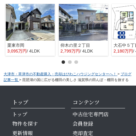
栗東市岡
仰木の里２丁目
大石中５丁
3,095万円
/ 4LDK
2,799万円
/ 4LDK
2,180万円
/
大津市・草津市の不動産購入・売却はびわこハウジングセンターへ！
>
ブログ
記事一覧
>
琵琶湖の国に広がる棚田の美しさ 滋賀県の田んぼ・棚田を旅する
トップ
コンテンツ
トップ
中古住宅専門店
物件を探す
会員登録
更新情報
売却査定