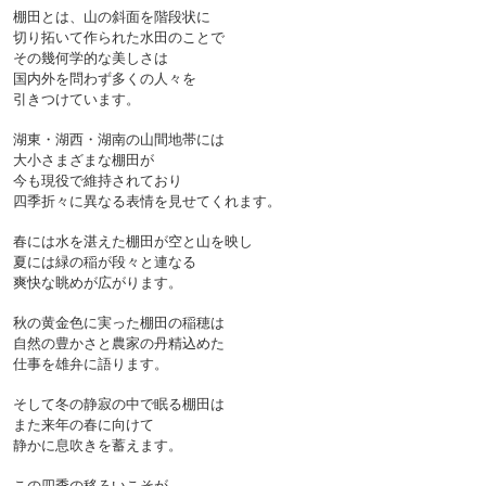
棚田とは、山の斜面を階段状に
切り拓いて作られた水田のことで
その幾何学的な美しさは
国内外を問わず多くの人々を
引きつけています。
湖東・湖西・湖南の山間地帯には
大小さまざまな棚田が
今も現役で維持されており
四季折々に異なる表情を見せてくれます。

春には水を湛えた棚田が空と山を映し
夏には緑の稲が段々と連なる
爽快な眺めが広がります。
秋の黄金色に実った棚田の稲穂は
自然の豊かさと農家の丹精込めた
仕事を雄弁に語ります。
そして冬の静寂の中で眠る棚田は
また来年の春に向けて
静かに息吹きを蓄えます。
この四季の移ろいこそが