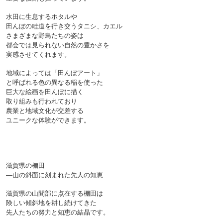
水田に生息するホタルや
田んぼの畦道を行き交うタニシ、カエル
さまざまな野鳥たちの姿は
都会では見られない自然の豊かさを
実感させてくれます。
地域によっては「田んぼアート」
と呼ばれる色の異なる稲を使った
巨大な絵画を田んぼに描く
取り組みも行われており
農業と地域文化が交差する
ユニークな体験ができます。

滋賀県の棚田
—山の斜面に刻まれた先人の知恵

滋賀県の山間部に点在する棚田は
険しい傾斜地を耕し続けてきた
先人たちの努力と知恵の結晶です。