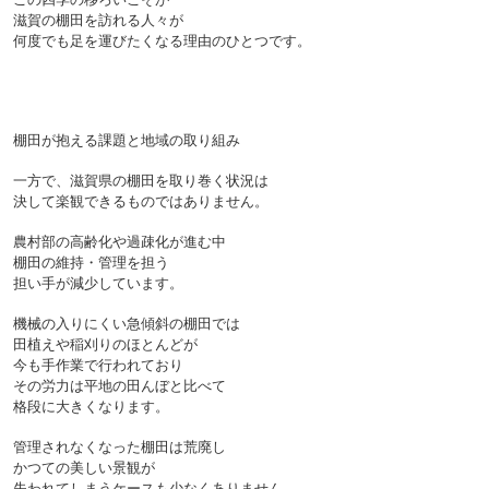
滋賀の棚田を訪れる人々が
何度でも足を運びたくなる理由のひとつです。

棚田が抱える課題と地域の取り組み

一方で、滋賀県の棚田を取り巻く状況は
決して楽観できるものではありません。
農村部の高齢化や過疎化が進む中
棚田の維持・管理を担う
担い手が減少しています。
機械の入りにくい急傾斜の棚田では
田植えや稲刈りのほとんどが
今も手作業で行われており
その労力は平地の田んぼと比べて
格段に大きくなります。
管理されなくなった棚田は荒廃し
かつての美しい景観が
失われてしまうケースも少なくありません。
