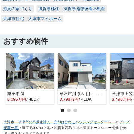
滋賀の家づくり
滋賀県移住 滋賀県地域密着不動産
大津市住宅 大津市マイホーム
おすすめ物件
栗東市岡
草津市川原３丁目 限定1区画
草津市上笠
3,095万円
/ 4LDK
3,798万円
/ 4LDK
3,498万円
/
大津市・草津市の不動産購入・売却はびわこハウジングセンターへ！
>
ブログ
記事一覧
>
豊臣兄弟のロケ地・滋賀県高島市で出演者トークショー開催｜会
場・撮影地・見どころまとめ