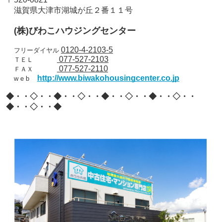
滋賀県大津市湖城が丘２番１１号
(
株
)
びわこハウジングセンター
0120-4-2103-5
フリーダイヤル
077-527-2103
ＴＥＬ
077-527-2110
ＦＡＸ
http://www.biwakohousingcenter.co.jp
w e b
◆・・◇・・◆・・◇・・◆・・◇・・◆・・◇・・
◆・・◇・・◆