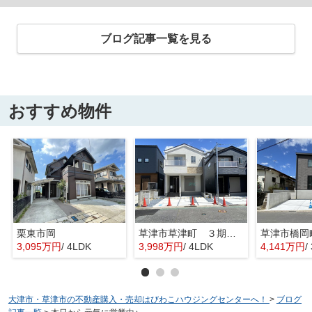
ブログ記事一覧を見る
おすすめ物件
栗東市岡
草津市草津町 ３期１号地
3,095万円
/ 4LDK
3,998万円
/ 4LDK
4,141万円
/
大津市・草津市の不動産購入・売却はびわこハウジングセンターへ！
>
ブログ