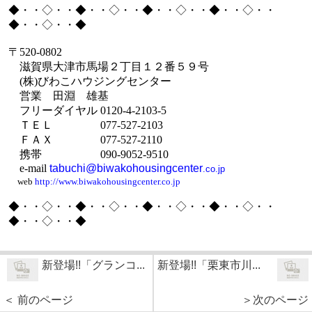
◆・・◇・・◆・・◇・・◆・・◇・・◆・・◇・・
◆・・◇・・◆
〒
520-0802
滋賀県大津市馬場２丁目１２番５９号
(
株
)
びわこハウジングセンター
営業 田淵 雄基
フリーダイヤル
0120-4-2103-5
ＴＥＬ
077-527-2103
ＦＡＸ
077-527-2110
携帯
090-9052-9510
e-mail
tabuchi@biwakohousingcenter
.co.jp
web
http://www.biwakohousingcenter.co.jp
◆・・◇・・◆・・◇・・◆・・◇・・◆・・◇・・
◆・・◇・・◆
新登場!!「グランコ...
新登場!!「栗東市川...
＜ 前のページ
＞次のページ