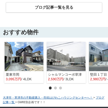
ブログ記事一覧を見る
おすすめ物件
栗東市岡
シャルマンコーポ草津
3,095万円
/ 4LDK
2,590万円
/ 3LDK
2,980万円
/
大津市・草津市の不動産購入・売却はびわこハウジングセンターへ！
>
ブログ
記事一覧
>
GW特別企画です！！