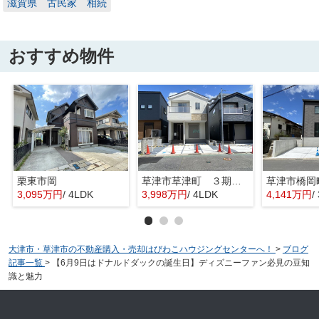
滋賀県 古民家 相続
おすすめ物件
栗東市岡
草津市草津町 ３期１号地
3,095万円
/ 4LDK
3,998万円
/ 4LDK
4,141万円
/
大津市・草津市の不動産購入・売却はびわこハウジングセンターへ！
>
ブログ
記事一覧
>
【6月9日はドナルドダックの誕生日】ディズニーファン必見の豆知
識と魅力