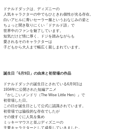
ドナルドダックは、ディズニーの
人気キャラクターの中でもひときわ個性が光る存在。
白いアヒルに青いセーラー服というおなじみの姿と
ちょっと聞き取りにくい「ドナルド語」で
世界中のファンを魅了しています。
短気だけど情に厚く、ドジを踏みながらも
愛されるそのキャラクターは
子どもから大人まで幅広く親しまれています。

誕生日「6月9日」の由来と初登場の作品
ドナルドダックの誕生日とされている6月9日は
1934年に公開された短編アニメ
『かしこいメンドリ（The Wise Little Hen）』で
初登場した日。
この日が誕生日として公式に認識されています。
初登場では脇役的な存在でしたが
その後すぐに人気を集め
ミッキーマウスと並ぶディズニーの
主要キャラクターとして成長していきました。
