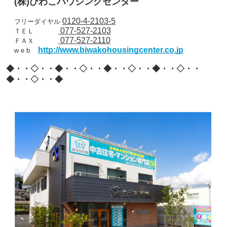
(
株
)
びわこハウジングセンター
0120-4-2103-5
フリーダイヤル
077-527-2103
ＴＥＬ
077-527-2110
ＦＡＸ
http://www.biwakohousingcenter.co.jp
w e b
◆・・◇・・◆・・◇・・◆・・◇・・◆・・◇・・
◆・・◇・・◆