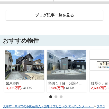
ブログ記事一覧を見る
おすすめ物件
栗東市岡
堅田１丁目 分譲４区画１号地
3,095万円
/ 4LDK
2,980万円
/ 4LDK
2,699万円
/
大津市・草津市の不動産購入・売却はびわこハウジングセンターへ！
>
ブログ