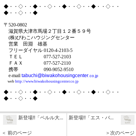
◆・・◇・・◆・・◇・・◆・・◇・・◆・・◇・・
◆・・◇・・◆
〒
520-0802
滋賀県大津市馬場２丁目１２番５９号
(
株
)
びわこハウジングセンター
営業 田淵 雄基
フリーダイヤル
0120-4-2103-5
ＴＥＬ
077-527-2103
ＦＡＸ
077-527-2110
携帯
090-9052-9510
e-mail
tabuchi@biwakohousingcenter
.co.jp
web
http://www.biwakohousingcenter.co.jp
◆・・◇・・◆・・◇・・◆・・◇・・◆・・◇・・
◆・・◇・・◆
新登場!!「ペルル大...
新登場!!「エス・バ...
＜ 前のページ
＞次のページ