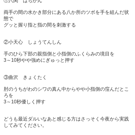
①八関 はちかん
両手の間の水かき部分にある八か所のツボを手を組んだ状
態で
グッと握り指と指の間を刺激する
②小天心 しょうてんしん
手のひら下部の親指側と小指側のふくらみの境目を
3～10秒やや強めにぎゅっと押す
③曲沢 きょくたく
肘のうちがわのシワの真ん中からやや小指側の窪んだとこ
ろを
3～10秒優しく押す
どうも最近ダルいなあと感じる方はさっそく今夜から実践
してみてください。