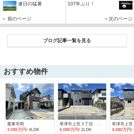
連日の猛暑
107年ぶり！
＜ 前のページ
＞次のページ
ブログ記事一覧を見る
おすすめ物件
栗東市岡
草津市上笠３丁目 分譲2区画2号棟
3,095万円
/ 4LDK
4,080万円
/ 2LDK
4,080万円
/