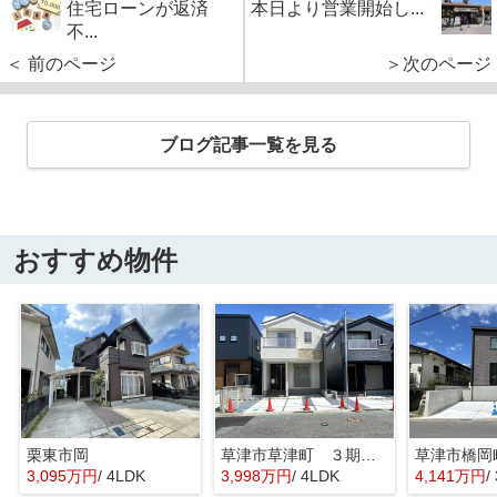
住宅ローンが返済
本日より営業開始し...
不...
＜ 前のページ
＞次のページ
ブログ記事一覧を見る
おすすめ物件
栗東市岡
草津市草津町 ３期１号地
3,095万円
/ 4LDK
3,998万円
/ 4LDK
4,141万円
/