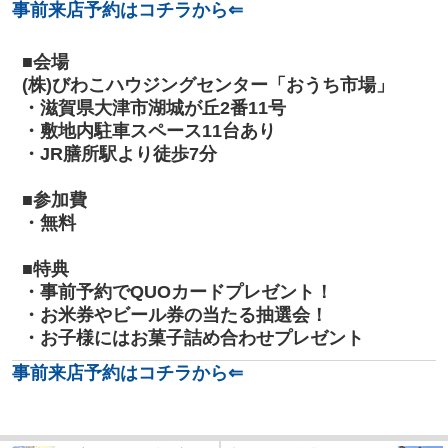
事前来店予約はコチラから⇐
■会場
(株)びわこハウジングセンター「おうち市場」
・滋賀県大津市湖城が丘2番11号
・敷地内駐車スペース11台あり
・JR膳所駅より徒歩7分
■
参加費
・無料
■
特典
・事前予約でQUOカードプレゼント！
・お米券やビール券の当たる抽選会！
・お子様にはお菓子詰め合わせプレゼント
事前来店予約はコチラから⇐