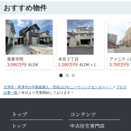
おすすめ物件
栗東市岡
本宮２丁目
3,095万円
/ 4LDK
1,290万円
/ 4LDK＋1S(納戸)
3,750万円
/
大津市・草津市の不動産購入・売却はびわこハウジングセンターへ！
>
ブログ
記事一覧
>
本日より営業開始しております！
トップ
コンテンツ
トップ
中古住宅専門店