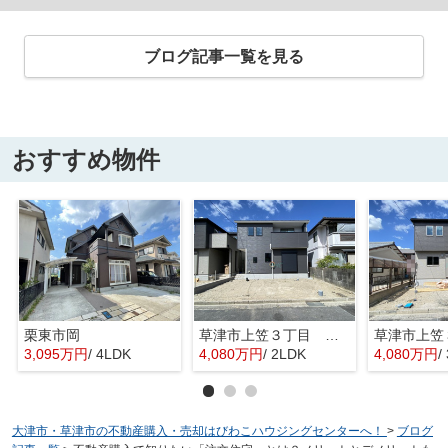
ブログ記事一覧を見る
おすすめ物件
栗東市岡
草津市上笠３丁目 分譲2区画2号棟
3,095万円
/ 4LDK
4,080万円
/ 2LDK
4,080万円
/
大津市・草津市の不動産購入・売却はびわこハウジングセンターへ！
>
ブログ