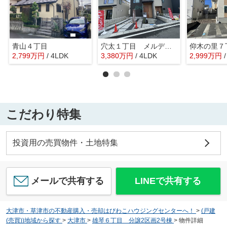
青山４丁目
穴太１丁目 メルディアシティ唐崎M号棟
仰木の里７
2,799
万
円
/ 4LDK
3,380
万
円
/ 4LDK
2,999
万
円
こだわり特集
投資用の売買物件・土地特集
メールで共有する
LINEで共有する
大津市・草津市の不動産購入・売却はびわこハウジングセンターへ！
>
(戸建
(売買))地域から探す
>
大津市
>
雄琴６丁目 分譲2区画2号棟
>
物件詳細