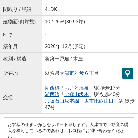
間取り / 詳細
4LDK
建物面積(坪数)
102.26㎡(30.93坪)
向き
-
築年月
2026年 12月(予定)
種別 / 構造
新築一戸建 / 木造
所在地
滋賀県
大津市
雄琴
６丁目
湖西線
「
おごと温泉
」駅 徒歩17分
湖西線
「
比叡山坂本
」駅 徒歩40分
交通
京阪石山坂本線
「
坂本比叡山口
」駅 徒歩
47分
お客様の住まい探しをサポート致します。大津市で不動産の購
入を検討しているのであれば、お気軽にお問い合わせくださ
い。