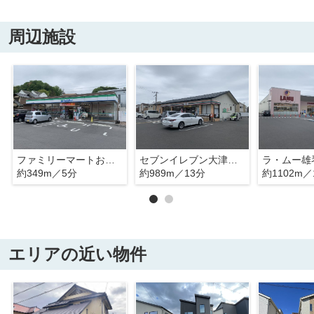
周辺施設
ファミリーマートおごと温泉店
セブンイレブン大津おごとマリーナ店
ラ・ムー雄
約349m／5分
約989m／13分
約1102m／
エリアの近い物件