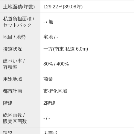
土地面積(坪数)
129.22㎡(39.08坪)
私道負担面積 /
- / 無
セットバック
地目 / 地勢
宅地 / -
接道状況
一方(南東 私道 6.0m)
建ぺい率 /
80% / 400%
容積率
用途地域
商業
都市計画
市街化区域
階建
2階建
総区画数 /
- / -
販売区画数
現況
未完成