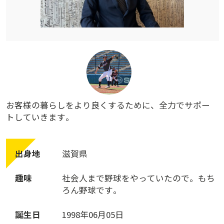
お
客
様
の
暮
ら
し
を
よ
り
良
く
す
る
た
め
に
、
全
力
で
サ
ポ
ー
ト
し
て
い
き
ま
す
。
出
身
地
滋
賀
県
趣
味
社
会
人
ま
で
野
球
を
や
っ
て
い
た
の
で
。
も
ち
ろ
ん
野
球
で
す
。
誕
生
日
1
9
9
8
年
0
6
月
0
5
日