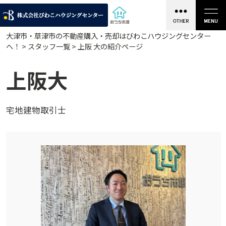
大津市・草津市の不動産購入・売却はびわこハウジングセンター
へ！ >
スタッフ一覧
> 上阪 大の紹介ページ
上
阪
大
宅
地
建
物
取
引
士