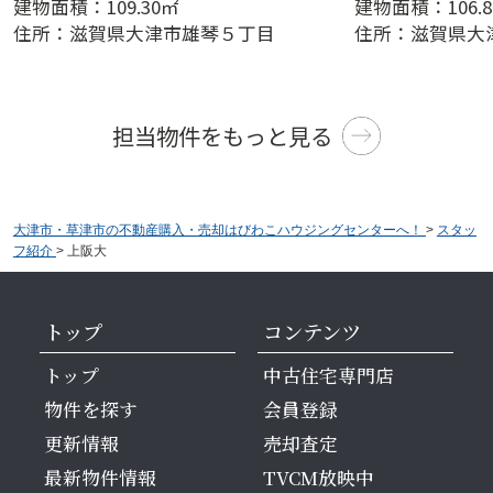
建
物
面
積
：
1
0
9
.
3
0
㎡
建
物
面
積
：
1
0
6
.
8
住
所
：
滋
賀
県
大津市
雄琴
５
丁
目
住
所
：
滋
賀
県
大
担当物件をもっと見る
大津市・草津市の不動産購入・売却はびわこハウジングセンターへ！
>
スタッ
フ紹介
>
上阪大
トップ
コンテンツ
トップ
中古住宅専門店
物件を探す
会員登録
更新情報
売却査定
最新物件情報
TVCM放映中