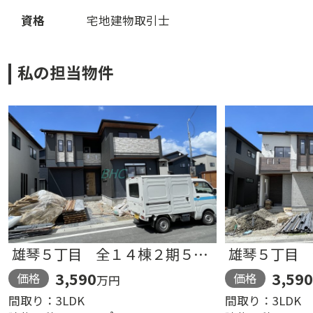
資
格
宅
地
建
物
取
引
士
私
の
担
当
物
件
雄琴５丁目 全１４棟２期５号棟
雄琴５丁目 全
3,590
3,59
価
格
価
格
万
円
間
取
り
：
3
L
D
K
間
取
り
：
3
L
D
K