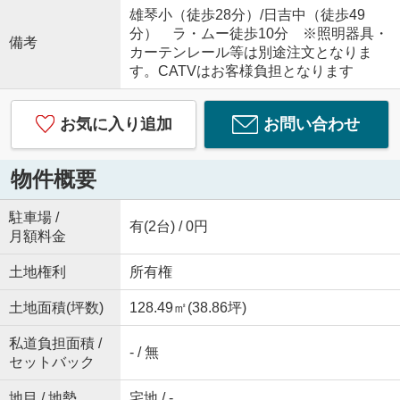
雄琴小（徒歩28分）/日吉中（徒歩49
分） ラ・ムー徒歩10分 ※照明器具・
備考
カーテンレール等は別途注文となりま
す。CATVはお客様負担となります
お気に入り追加
お問い合わせ
物件概要
駐車場 /
有(2台) / 0円
月額料金
土地権利
所有権
土地面積(坪数)
128.49㎡(38.86坪)
私道負担面積 /
- / 無
セットバック
地目 / 地勢
宅地 / -