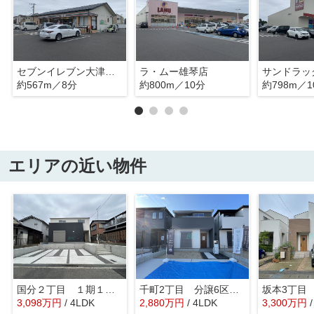
セブンイレブン大津おごとマリーナ店
ラ・ムー雄琴店
サンドラッ
約567m／8分
約800m／10分
約798m／1
エリアの近い物件
国分２丁目 １期１号地
千町2丁目 分譲6区画3号棟
坂本3丁目
3,098
万
円
/ 4LDK
2,880
万
円
/ 4LDK
3,300
万
円