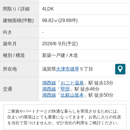
間取り / 詳細
4LDK
建物面積(坪数)
98.82㎡(29.89坪)
向き
-
築年月
2026年 9月(予定)
種別 / 構造
新築一戸建 / 木造
所在地
滋賀県
大津市
雄琴
５丁目
湖西線
「
おごと温泉
」駅 徒歩13分
交通
湖西線
「
堅田
」駅 徒歩46分
湖西線
「
比叡山坂本
」駅 徒歩50分
ご家族やパートナーとの快適な暮らしを実現させるためには、
住まいの環境はとても重要になってきます。お気に入りの住居
を当社で見つけませんか。ぜひ当社の利用をご検討ください。