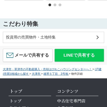
こだわり特集
投資用の売買物件・土地特集
メールで共有する
LINEで共有する
大津市・草津市の不動産購入・売却はびわこハウジングセンターへ！
>
(戸建
(売買))地域から探す
>
大津市
>
雄琴５丁目 3号地
>
物件詳細
トップ
コンテンツ
トップ
中古住宅専門店