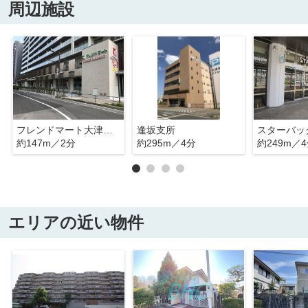
周辺施設
フレンドマート大津駅前店
逢坂支所
約147m／2分
約295m／4分
約249m／
エリアの近い物件