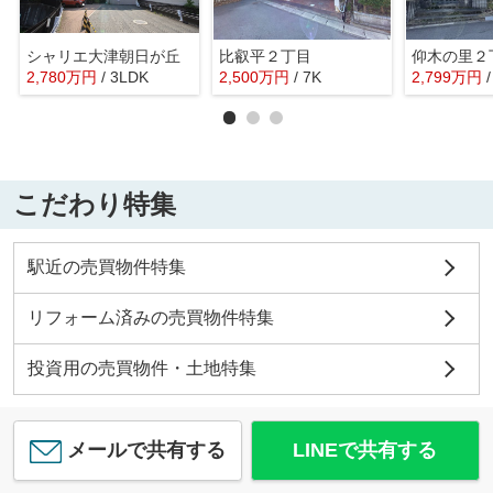
シャリエ大津朝日が丘
比叡平２丁目
仰木の里２
2,780
万
円
/ 3LDK
2,500
万
円
/ 7K
2,799
万
円
こだわり特集
駅近の売買物件特集
リフォーム済みの売買物件特集
投資用の売買物件・土地特集
メールで共有する
LINEで共有する