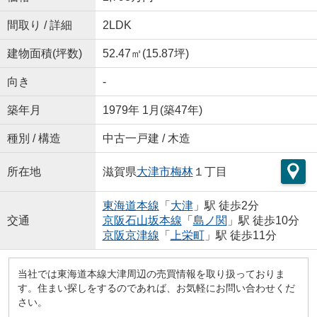
間取り / 詳細
2LDK
建物面積(坪数)
52.47㎡(15.87坪)
向き
-
築年月
1979年 1月(築47年)
種別 / 構造
中古一戸建 / 木造
所在地
滋賀県
大津市
梅林
１丁目
東海道本線
「
大津
」駅 徒歩2分
交通
京阪石山坂本線
「
島ノ関
」駅 徒歩10分
京阪京津線
「
上栄町
」駅 徒歩11分
当社では東海道本線大津周辺の売買情報を取り扱っておりま
す。住まい探しをするのであれば、お気軽にお問い合わせくだ
さい。