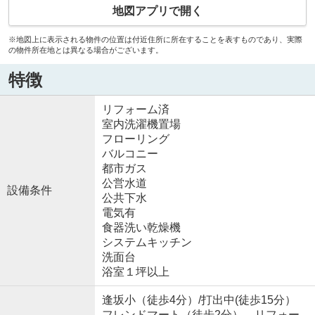
地図アプリで開く
※地図上に表示される物件の位置は付近住所に所在することを表すものであり、実際
の物件所在地とは異なる場合がございます。
特徴
リフォーム済
室内洗濯機置場
フローリング
バルコニー
都市ガス
公営水道
設備条件
公共下水
電気有
食器洗い乾燥機
システムキッチン
洗面台
浴室１坪以上
逢坂小（徒歩4分）/打出中(徒歩15分）
フレンドマート（徒歩2分） リフォー