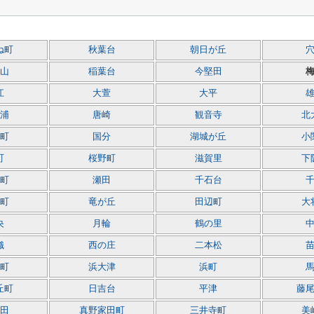
ね町
秋葉台
朝日が丘
山
稲葉台
今堅田
江
大萱
大平
浦
唐崎
観音寺
北
町
国分
湖城が丘
小
町
桜野町
滋賀里
下
町
瀬田
千石台
町
竜が丘
田辺町
大
央
月輪
鶴の里
織
西の庄
二本松
町
浜大津
浜町
丘町
日吉台
平津
藤
田
真野家田町
三井寺町
美