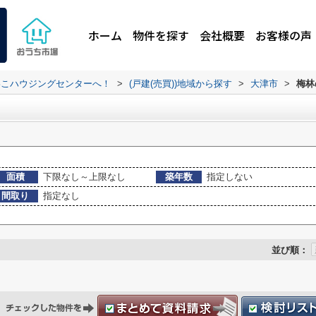
ホーム
物件を探す
会社概要
お客様の声
わこハウジングセンターへ！
>
(戸建(売買))地域から探す
>
大津市
>
梅林
面積
下限なし～上限なし
築年数
指定しない
間取り
指定なし
並び順：