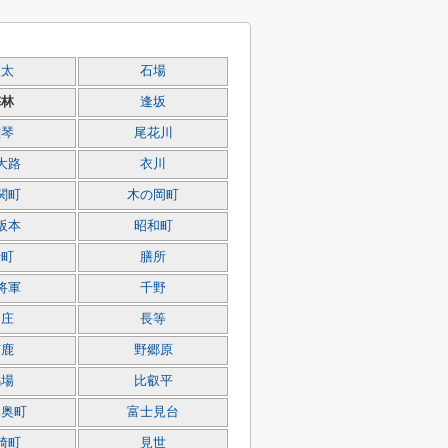
穴太
石場
梅林
逢坂
雄琴
尾花川
大路
衣川
関町
木の岡町
阪本
昭和町
千町
膳所
将軍
千野
中庄
長等
苗鹿
野郷原
馬場
比叡平
尾奥町
富士見台
崎町
見世