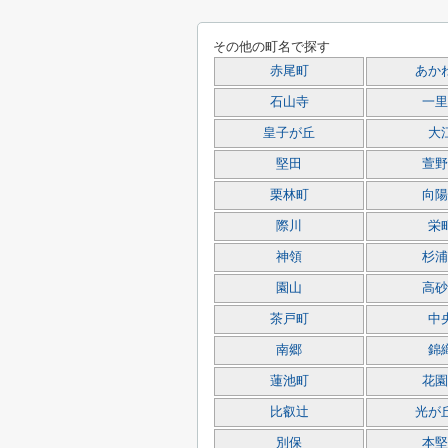
その他の町名で探す
赤尾町
あか
石山寺
一里
皇子が丘
大
堅田
萱野
栗林町
向陽
際川
栄
神領
杉浦
園山
高砂
茶戸町
中
南郷
錦
蓮池町
花園
比叡辻
光が
別保
本堅