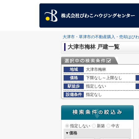
大津市・草津市の不動産購入・売却はび
大津市梅林 戸建一覧
地域
大津市梅林
価格
下限なし～上限なし
駅徒歩
指定しない
設備条件
指定なし
指定しない
新築
中古
▼価格