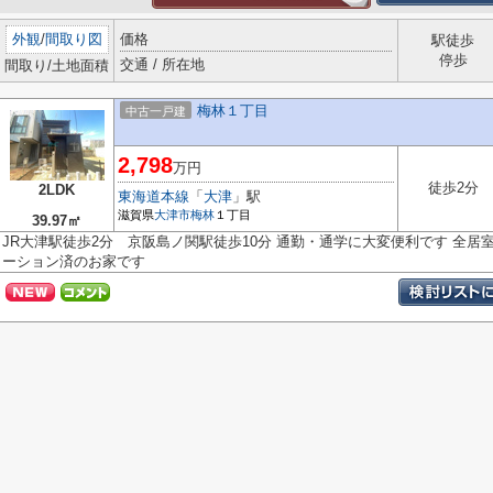
外観
/
間取り図
価格
駅徒歩
停歩
交通 / 所在地
間取り/土地面積
梅林１丁目
中古一戸建
2,798
万円
徒歩2分
2LDK
東海道本線
「
大津
」駅
滋賀県
大津市
梅林
１丁目
39.97㎡
JR大津駅徒歩2分 京阪島ノ関駅徒歩10分 通勤・通学に大変便利です 全居
ーション済のお家です