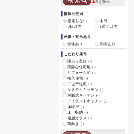
1
件が該当
情報公開日
指定しない
本日
3日以内
1週間以内
画像・動画あり
画像あり
動画あり
こだわり条件
陽当り良好
(-)
閑静な住宅地
(-)
リフォーム済
(-)
輸入住宅
(-)
二世帯住宅
(-)
システムキッチン
(-)
対面式キッチン
(-)
アイランドキッチン
(-)
床暖房
(-)
床下収納
(-)
複層ガラス
(-)
南向き
(-)