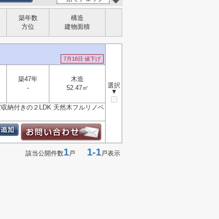
築年数
構造
方位
建物面積
7月16日 値下げ
築47年
木造
選択
-
52.47㎡
▼
室収納付きの２LDK 天然木フルリノベ
1
1-1
該当公開件数
戸
戸表示