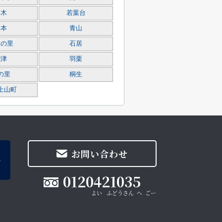
横木
若葉台
坂本
青山
木の里
石居
関津
羽栗
の里
桐生
上山町
お問い合わせ
0120421035