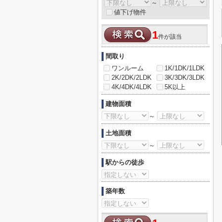
～
値下げ物件
1
件が該当
間取り
ワンルーム
1K/1DK/1LDK
2K/2DK/2LDK
3K/3DK/3LDK
4K/4DK/4LDK
5K以上
建物面積
～
土地面積
～
駅からの徒歩
築年数