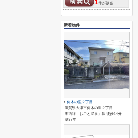
1
件が該当
新着物件
仰木の里２丁目
滋賀県大津市仰木の里２丁目
湖西線「おごと温泉」駅 徒歩14分
築37年