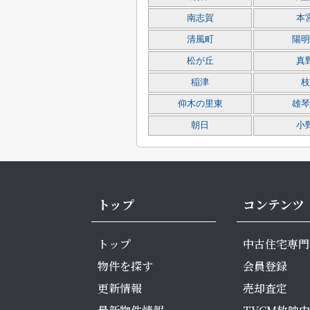
南志賀
本
清風町
陽明
松が丘
真
稲津
枝
仰木の里東
雄琴
朝日
小
トップ
コンテンツ
トップ
中古住宅専門
物件を探す
会員登録
更新情報
売却査定