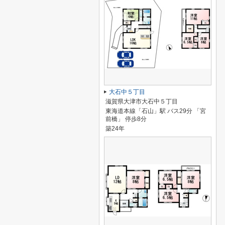
大石中５丁目
滋賀県大津市大石中５丁目
東海道本線「石山」駅 バス29分 「宮
前橋」 停歩8分
築24年