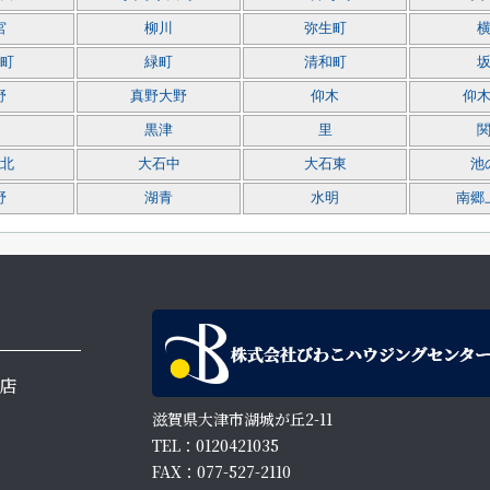
宮
柳川
弥生町
町
緑町
清和町
野
真野大野
仰木
仰
黒津
里
北
大石中
大石東
池
野
湖青
水明
南郷
店
滋賀県大津市湖城が丘2-11
TEL：0120421035
FAX：077-527-2110