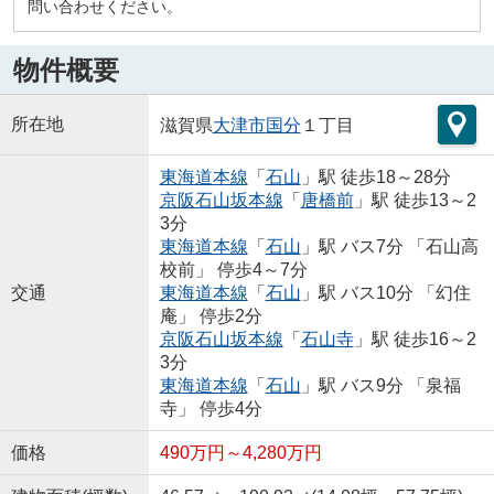
問い合わせください。
物件概要
所在地
滋賀県
大津市
国分
１丁目
東海道本線
「
石山
」駅 徒歩18～28分
京阪石山坂本線
「
唐橋前
」駅 徒歩13～2
3分
東海道本線
「
石山
」駅 バス7分 「石山高
校前」 停歩4～7分
交通
東海道本線
「
石山
」駅 バス10分 「幻住
庵」 停歩2分
京阪石山坂本線
「
石山寺
」駅 徒歩16～2
3分
東海道本線
「
石山
」駅 バス9分 「泉福
寺」 停歩4分
価格
490万円～4,280万円