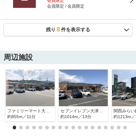
会員限定
会員限定
会員限定
8
残り
件を表示する
周辺施設
ファミリーマート大津国分店
セブンイレブン大津国分一丁目店
約855m／11分
約1014m／13分
約1213m／