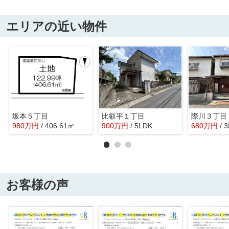
エリアの近い物件
坂本５丁目
比叡平１丁目
際川３丁目
980
万
円
/ 406.61㎡
900
万
円
/ 5LDK
680
万
円
/ 
お客様の声