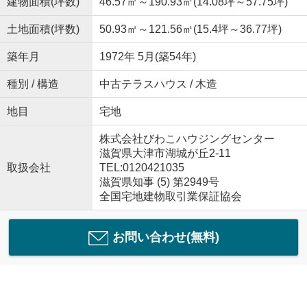
建物面積(坪数)
46.57㎡～190.93㎡(14.08坪～57.75坪)
土地面積(坪数)
50.93㎡～121.56㎡(15.4坪～36.77坪)
築年月
1972年 5月(築54年)
種別 / 構造
中古テラスハウス / 木造
地目
宅地
株式会社びわこハウジングセンター
滋賀県大津市湖城が丘2-11
取扱会社
TEL:0120421035
滋賀県知事 (5) 第2949号
全国宅地建物取引業保証協会
お問い合わせ(無料)