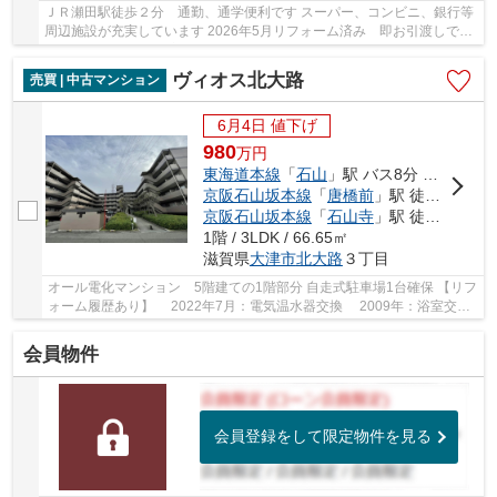
ＪＲ瀬田駅徒歩２分 通勤、通学便利です スーパー、コンビニ、銀行等
周辺施設が充実しています 2026年5月リフォーム済み 即お引渡しでき
ます キッチン、浴室、洗面化粧台、トイレ...
ヴィオス北大路
売買 | 中古マンション
6月4日 値下げ
980
万
円
東海道本線
「
石山
」駅 バス8分 「石山高校前」 停歩12分
京阪石山坂本線
「
唐橋前
」駅 徒歩23分
京阪石山坂本線
「
石山寺
」駅 徒歩26分
1階 / 3LDK / 66.65㎡
滋賀県
大津市
北大路
３丁目
オール電化マンション 5階建ての1階部分 自走式駐車場1台確保 【リフ
ォーム履歴あり】 2022年7月：電気温水器交換 2009年：浴室交
換、ウォシュレット交換
会員物件
会員登録をして限定物件を見る