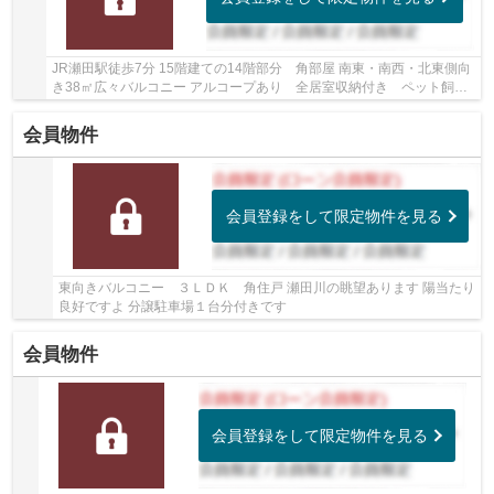
JR瀬田駅徒歩7分 15階建ての14階部分 角部屋 南東・南西・北東側向
き38㎡広々バルコニー アルコープあり 全居室収納付き ペット飼育
可
会員物件
会員登録をして限定物件を見る
東向きバルコニー ３ＬＤＫ 角住戸 瀬田川の眺望あります 陽当たり
良好ですよ 分譲駐車場１台分付きです
会員物件
会員登録をして限定物件を見る