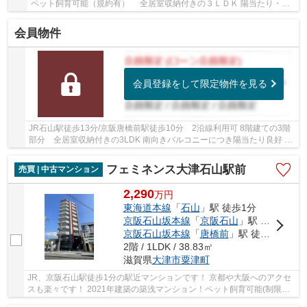
ペット飼育可能（規約有） 全居室収納付きの３ＬＤＫ 陽当たり・眺
望良好です
会員物件
会員登録をして限定物件を見る
JR石山駅徒歩13分/京阪唐橋前駅徒歩10分 2沿線利用可 8階建ての3階
部分 全居室収納付きの3LDK 南向きバルコニーにつき陽当たり良好 小
学校・スーパー徒歩10分圏内です
フェミネンス大津石山駅前
売買 | 中古マンション
2,290
万
円
東海道本線
「
石山
」駅 徒歩1分
京阪石山坂本線
「
京阪石山
」駅 徒歩1分
京阪石山坂本線
「
唐橋前
」駅 徒歩10分
2階 / 1LDK / 38.83㎡
滋賀県
大津市
粟津町
JR、京阪石山駅徒歩1分の駅近マンションです！ 京都や大阪へのアクセ
スも楽々です！ 2021年建築の築浅マンション！ペット飼育可能(制限
有)！ 雨風を凌ぐ「内廊下」が採用されています！