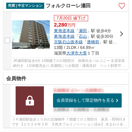
フォルクローレ瀬田
売買 | 中古マンション
7月20日 値下げ
2,280
万
円
東海道本線
「
瀬田
」駅 徒歩4分
東海道本線
「
石山
」駅 徒歩30分
京阪石山坂本線
「
唐橋前
」駅 徒歩33分
13階 / 2LDK / 64.89㎡
滋賀県
大津市
大萱
１丁目
JR瀬田駅徒歩4分 14階建ての13階部分 南東向きバルコニー 全居室収
納付き LD床暖房あり 高層階につき眺望・通風良好 ペット飼育可 周
辺環境充実しています
会員物件
会員登録をして限定物件を見る
ＪＲ瀬田駅徒歩１０分の店舗物件 ７階建ての１階部分 家具・照明付き
です 【２０２６年３月 天然木フルリノベーション済み】 水まわり全交
換、壁・天井クロス交換、床フロアタイル上...