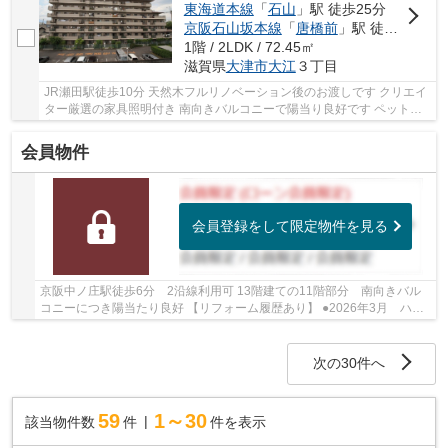
東海道本線
「
石山
」駅 徒歩25分
京阪石山坂本線
「
唐橋前
」駅 徒歩27分
1階 / 2LDK / 72.45㎡
滋賀県
大津市
大江
３丁目
JR瀬田駅徒歩10分 天然木フルリノベーション後のお渡しです クリエイ
ター厳選の家具照明付き 南向きバルコニーで陽当り良好です ペット飼
育可能（規約有）
会員物件
会員登録をして限定物件を見る
京阪中ノ庄駅徒歩6分 2沿線利用可 13階建ての11階部分 南向きバル
コニーにつき陽当たり良好 【リフォーム履歴あり】 ●2026年3月 ハウ
スクリーニング ●2010年4月 建具取替、CF・ク...
次の30件へ
59
1～30
該当物件数
件
件を表示