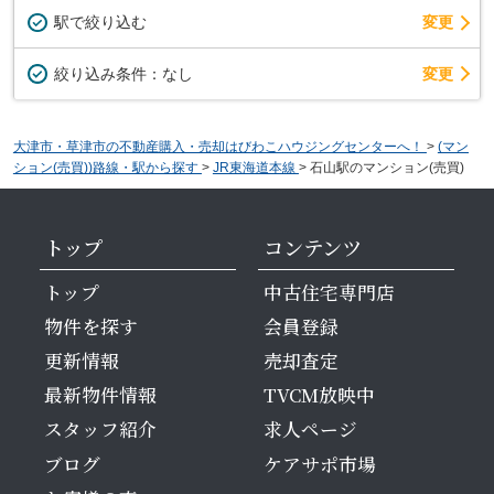
駅で絞り込む
変更
変更
絞り込み条件：
なし
大津市・草津市の不動産購入・売却はびわこハウジングセンターへ！
>
(マン
ション(売買))路線・駅から探す
>
JR東海道本線
>
石山駅のマンション(売買)
トップ
コンテンツ
トップ
中古住宅専門店
物件を探す
会員登録
更新情報
売却査定
最新物件情報
TVCM放映中
スタッフ紹介
求人ページ
ブログ
ケアサポ市場