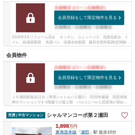
会員登録をして限定物件を見る
2026年3月リフォーム済み キッチン、ユニットバス、洗面化粧台、ト
イレ、給湯器新調 洗濯パン、洗濯水栓新調 建具全箇所新調(玄関除
く) フローリング上張り(LDK･全洋室･廊下) ...
会員物件
会員登録をして限定物件を見る
ＪＲ瀬田駅徒歩21分（専用シャトルバス運行） 2020年建築 琵琶湖湖
畔のマンションです 6階建ての最上階 バルコニーから琵琶湖が望めま
す 全居室収納付きの２LDK+納戸 ペット飼育可能...
シャルマンコーポ第２瀬田
売買 | 中古マンション
1,898
万
円
東海道本線
「
瀬田
」駅 徒歩10分