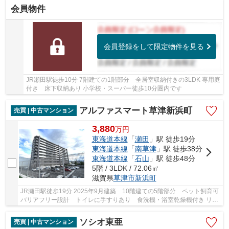
会員物件
会員登録をして限定物件を見る
JR瀬田駅徒歩10分 7階建ての1階部分 全居室収納付きの3LDK 専用庭
付き 床下収納あり 小学校・スーパー徒歩10分圏内です
アルファスマート草津新浜町
売買 | 中古マンション
3,880
万
円
東海道本線
「
瀬田
」駅 徒歩19分
東海道本線
「
南草津
」駅 徒歩38分
東海道本線
「
石山
」駅 徒歩48分
5階 / 3LDK / 72.06㎡
滋賀県
草津市
新浜町
JR瀬田駅徒歩19分 2025年9月建築 10階建ての5階部分 ペット飼育可
バリアフリー設計 トイレに手すりあり 食洗機・浴室乾燥機付き リビ
ング扉はペット用ドア付き 全居室収納付き ...
ソシオ東亜
売買 | 中古マンション