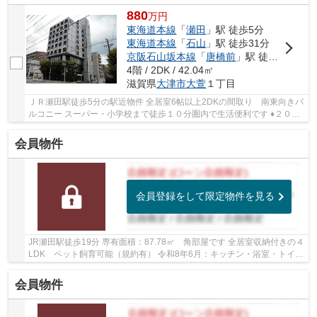
880
万
円
東海道本線
「
瀬田
」駅 徒歩5分
東海道本線
「
石山
」駅 徒歩31分
京阪石山坂本線
「
唐橋前
」駅 徒歩31分
4階 / 2DK / 42.04㎡
滋賀県
大津市
大萱
１丁目
ＪＲ瀬田駅徒歩5分の駅近物件 全居室6帖以上2DKの間取り 南東向きバ
ルコニー スーパー・小学校まで徒歩１０分圏内で生活便利です ♦２０１
７年４月に設備入替：キッチン・洗面台・エア...
会員物件
会員登録をして限定物件を見る
JR瀬田駅徒歩19分 専有面積：87.78㎡ 角部屋です 全居室収納付きの４
LDK ペット飼育可能（規約有） 令和8年6月：キッチン・浴室・トイ
レ・洗面・給湯器・建具新調 壁・...
会員物件