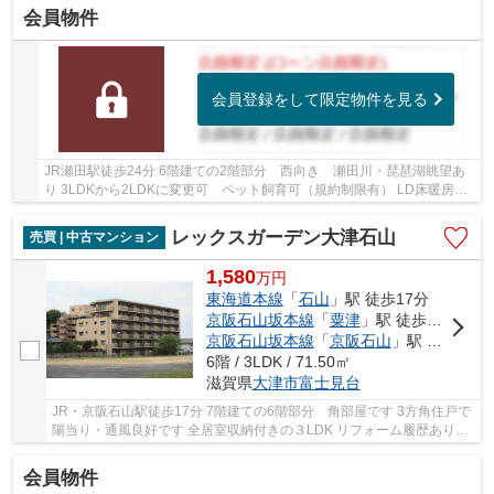
会員物件
会員登録をして限定物件を見る
JR瀬田駅徒歩24分 6階建ての2階部分 西向き 瀬田川・琵琶湖眺望あ
り 3LDKから2LDKに変更可 ペット飼育可（規約制限有） LD床暖房・
食洗機・ディスポーザー・浄水器など設備充実 浴...
レックスガーデン大津石山
売買 | 中古マンション
1,580
万
円
東海道本線
「
石山
」駅 徒歩17分
京阪石山坂本線
「
粟津
」駅 徒歩13分
京阪石山坂本線
「
京阪石山
」駅 徒歩17分
6階 / 3LDK / 71.50㎡
滋賀県
大津市
富士見台
JR・京阪石山駅徒歩17分 7階建ての6階部分 角部屋です 3方角住戸で
陽当り・通風良好です 全居室収納付きの３LDK リフォーム履歴ありま
す
会員物件