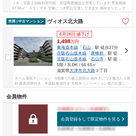
ＪＲ・京阪２沿線利用可能 周辺商業施設が充実しています 専有面積
97.86㎡ ４ＳＬＤＫ 空家につき即お引渡しできます 南向きリビングか
らは瀬田川が望めます ペット飼育可能(規約有)...
ヴィオス北大路
売買 | 中古マンション
6月18日 値下げ
1,498
万
円
東海道本線
「
石山
」駅 徒歩27分
京阪石山坂本線
「
唐橋前
」駅 徒歩23分
京阪石山坂本線
「
石山寺
」駅 徒歩26分
5階 / 3LDK / 66.65㎡
滋賀県
大津市
北大路
３丁目
オール電化マンション 5階建ての最上階部分 南向きにつき陽当たり良
好 家具照明付き 平面駐車場付き 天然木リノベーション後のお渡し
会員物件
会員登録をして限定物件を見る