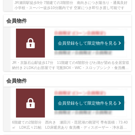
JR瀬田駅徒歩9分 7階建ての3階部分 南向きにつき陽当り・通風良好
小学校・スーパー徒歩10分圏内です 空家につき即引き渡し可能です
会員物件
会員登録をして限定物件を見る
JR・京阪石山駅徒歩17分 11階建ての4階部分 びわ湖が望める全居室収
納付き２LDKのお部屋です 宅配BOX・WIC・スロップシンク・食洗機あ
り 瀬田湖岸緑地まで徒歩1分の緑豊かな住環境です
会員物件
会員登録をして限定物件を見る
6階建ての2階部分 西向き 瀬田川・琵琶湖の眺望可 専有面積：73.40
㎡ LDK広々21帖 LD床暖房あり 食洗機・ディスポーザー・浄水器付
きL字型キッチン 浴室1418サイズ・ミストサウナ...