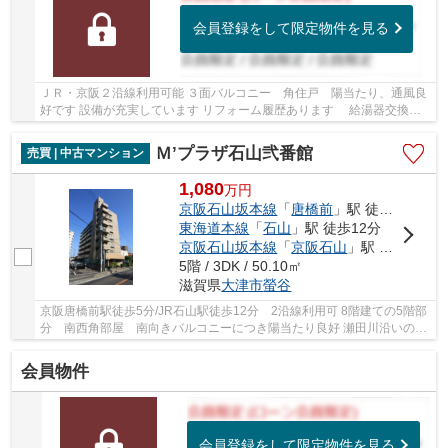
会員登録をして限定物件を見る
ＪＲ・京阪２沿線利用可能 ３面バルコニー 角住戸 陽当たり、通風良
好です 設備が充実しています リフォーム履歴あります 給湯器交換
(2023年1月頃)、コンロ交換(年月日不詳)、トイ...
Ｍ’プラザ石山弐番館
売買 | 中古マンション
1,080
万
円
京阪石山坂本線
「
唐橋前
」駅 徒歩5分
東海道本線
「
石山
」駅 徒歩12分
京阪石山坂本線
「
京阪石山
」駅 徒歩12分
5階 / 3DK / 50.10㎡
滋賀県
大津市
螢谷
京阪唐橋前駅徒歩5分/JR石山駅徒歩12分 2沿線利用可 8階建ての5階部
分 南西角部屋 南向きバルコニーにつき陽当たり良好 瀬田川沿いの道
を散歩やジョギング可能です 2018年9月リフォ...
会員物件
会員登録をして限定物件を見る