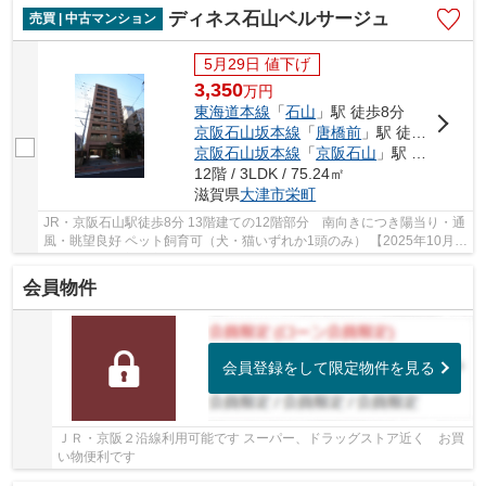
ディネス石山ベルサージュ
売買 | 中古マンション
5月29日 値下げ
3,350
万
円
東海道本線
「
石山
」駅 徒歩8分
京阪石山坂本線
「
唐橋前
」駅 徒歩4分
京阪石山坂本線
「
京阪石山
」駅 徒歩8分
12階 / 3LDK / 75.24㎡
滋賀県
大津市
栄町
JR・京阪石山駅徒歩8分 13階建ての12階部分 南向きにつき陽当り・通
風・眺望良好 ペット飼育可（犬・猫いずれか1頭のみ） 【2025年10月リ
ノベーション完了済み】 ◇キッチン新調（食...
会員物件
会員登録をして限定物件を見る
ＪＲ・京阪２沿線利用可能です スーパー、ドラッグストア近く お買
い物便利です